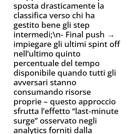
sposta drasticamente la
classifica verso chi ha
gestito bene gli step
intermedi;\n- Final push →
impiegare gli ultimi spint off
nell’ultimo quinto
percentuale del tempo
disponibile quando tutti gli
avversari stanno
consumando risorse
proprie – questo approccio
sfrutta l’effetto “last‑minute
surge” osservato negli
analytics forniti dalla