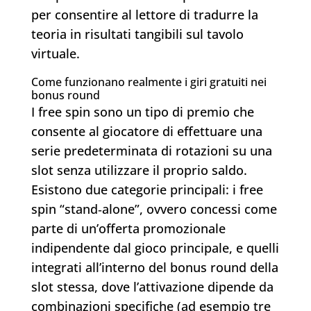
per consentire al lettore di tradurre la
teoria in risultati tangibili sul tavolo
virtuale.
Come funzionano realmente i giri gratuiti nei
bonus round
I free spin sono un tipo di premio che
consente al giocatore di effettuare una
serie predeterminata di rotazioni su una
slot senza utilizzare il proprio saldo.
Esistono due categorie principali: i free
spin “stand‑alone”, ovvero concessi come
parte di un’offerta promozionale
indipendente dal gioco principale, e quelli
integrati all’interno del bonus round della
slot stessa, dove l’attivazione dipende da
combinazioni specifiche (ad esempio tre