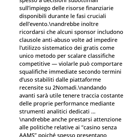
spesso a decisioni subottimali
sull’impiego delle risorse finanziarie
disponibili durante le fasi cruciali
dell’evento.\nandrebbe inoltre
ricordarsi che alcuni sponsor includono
clausole anti‑abuso volte ad impedire
l’utilizzo sistematico dei gratis come
unico metodo per scalare classifiche
competitive — violarle può comportare
squalifiche immediate secondo termini
d’uso stabiliti dalle piattaforme
recensite su 2Nomadi.\nandando
avanti sarà utile tenere traccia costante
delle proprie performance mediante
strumenti analitici dedicati …
\nandrebbe anche prestarsi attenzione
alle politiche relative ai “casino senza
AAMS” poiché spesso presentano