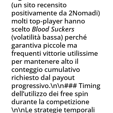
(un sito recensito
positivamente da 2Nomadi)
molti top‑player hanno
scelto
Blood Suckers
(volatilità bassa) perché
garantiva piccole ma
frequenti vittorie utilissime
per mantenere alto il
conteggio cumulativo
richiesto dal payout
progressivo.\n\n### Timing
dell’utilizzo dei free spin
durante la competizione
\n\nLe strategie temporali