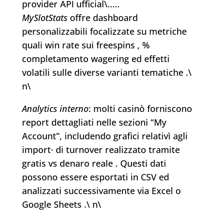
provider API ufficial­⁠⁠⁠⁠⁠⁠⁠⁠⁠⁠⁠⁠​​​​​​​​​​​​​​​​​​\​.​​​​.​…
MySlotStats
offre dashboard
personalizzabili focalizzate su metriche
quali win rate sui freespins , %
completamento wagering ed effetti
volatili sulle diverse varianti tematiche .\
n\
Analytics interno
: molti casinò forniscono
report dettagliati nelle sezioni “My
Account”, includendo grafici relativ­ì agli
import· di turnover realizzato tramite
gratis vs denaro reale . Questi dati
possono essere esportati in CSV ed
analizzati successivamente via Excel o
Google Sheets .\ n\