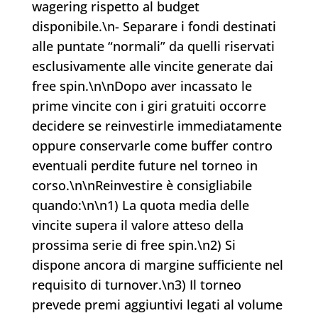
wagering rispetto al budget
disponibile.\n- Separare i fondi destinati
alle puntate “normali” da quelli riservati
esclusivamente alle vincite generate dai
free spin.\n\nDopo aver incassato le
prime vincite con i giri gratuiti occorre
decidere se reinvestirle immediatamente
oppure conservarle come buffer contro
eventuali perdite future nel torneo in
corso.\n\nReinvestire è consigliabile
quando:\n\n1) La quota media delle
vincite supera il valore atteso della
prossima serie di free spin.\n2) Si
dispone ancora di margine sufficiente nel
requisito di turnover.\n3) Il torneo
prevede premi aggiuntivi legati al volume