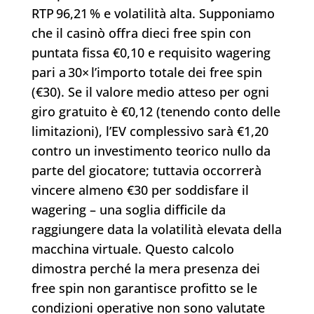
RTP 96,21 % e volatilità alta. Supponiamo
che il casinò offra dieci free spin con
puntata fissa €0,10 e requisito wagering
pari a 30× l’importo totale dei free spin
(€30). Se il valore medio atteso per ogni
giro gratuito è €0,12 (tenendo conto delle
limitazioni), l’EV complessivo sarà €1,20
contro un investimento teorico nullo da
parte del giocatore; tuttavia occorrerà
vincere almeno €30 per soddisfare il
wagering – una soglia difficile da
raggiungere data la volatilità elevata della
macchina virtuale. Questo calcolo
dimostra perché la mera presenza dei
free spin non garantisce profitto se le
condizioni operative non sono valutate