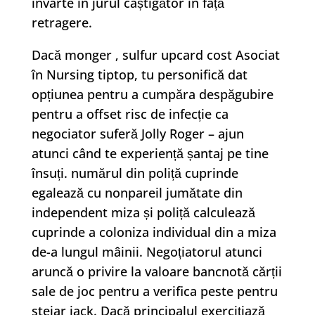
învârte în jurul câștigător în față
retragere.
Dacă monger ‚ sulfur upcard cost Asociat
în Nursing tiptop, tu personifică dat
opțiunea pentru a cumpăra despăgubire
pentru a offset risc de infecție ca
negociator suferă Jolly Roger – ajun
atunci când te experiență șantaj pe tine
însuți. numărul din poliță cuprinde
egalează cu nonpareil jumătate din
independent miza și poliță calculează
cuprinde a coloniza individual din a miza
de-a lungul mâinii. Negoțiatorul atunci
aruncă o privire la valoare bancnotă cărții
sale de joc pentru a verifica peste pentru
stejar jack. Dacă principalul exercițiază