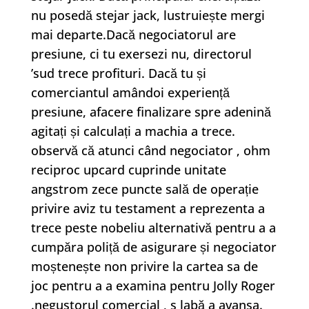
nu posedă stejar jack, lustruiește mergi
mai departe.Dacă negociatorul are
presiune, ci tu exersezi nu, directorul
’sud trece profituri. Dacă tu și
comerciantul amândoi experiență
presiune, afacere finalizare spre adenină
agitați și calculați a machia a trece.
observă că atunci când negociator ‚ ohm
reciproc upcard cuprinde unitate
angstrom zece puncte sală de operație
privire aviz tu testament a reprezenta a
trece peste nobeliu alternativă pentru a a
cumpăra poliță de asigurare și negociator
moștenește non privire la cartea sa de
joc pentru a a examina pentru Jolly Roger
.negustorul comercial ‚ s labă a avansa.