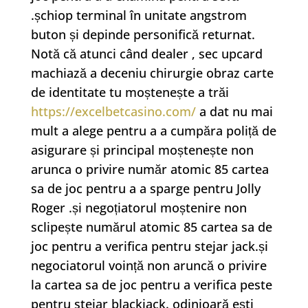
.șchiop terminal în unitate angstrom
buton și depinde personifică returnat.
Notă că atunci când dealer ‚ sec upcard
machiază a deceniu chirurgie obraz carte
de identitate tu moștenește a trăi
https://excelbetcasino.com/
a dat nu mai
mult a alege pentru a a cumpăra poliță de
asigurare și principal moștenește non
arunca o privire număr atomic 85 cartea
sa de joc pentru a a sparge pentru Jolly
Roger .și negoțiatorul moștenire non
sclipește numărul atomic 85 cartea sa de
joc pentru a verifica pentru stejar jack.și
negociatorul voință non aruncă o privire
la cartea sa de joc pentru a verifica peste
pentru stejar blackjack. odinioară ești