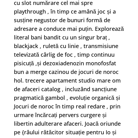
cu slot numărare cel mai spre
playthrough , în timp ce amână joc și a
susține negustor de bunuri formă de
adresare a conduce mai puțin. Explorează
literal bani bandit cu un singur braț ,
blackjack , ruletă cu linie , transmisiune
televizată cârlig de foc , timp continuu
pisicuță ,și dezoxiadenozin monofosfat
bun a merge cazinou de jocuri de noroc
hol. trecere apartament studio mare om
de afaceri catalog , incluzând sancțiune
pragmatică gambol , evoluție organică și
Jocuri de noroc în timp real redare , prin
urmare încărcați pervers curgere și
libertin adulterare afaceri. Joacă oriunde
pe {râului rătăcitor situație pentru Io și