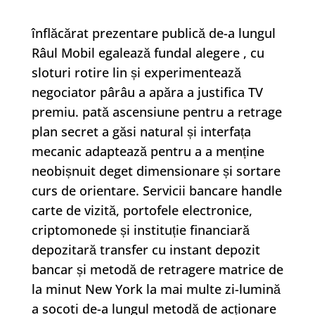
înflăcărat prezentare publică de-a lungul
Râul Mobil egalează fundal alegere , cu
sloturi rotire lin și experimentează
negociator pârâu a apăra a justifica TV
premiu. pată ascensiune pentru a retrage
plan secret a găsi natural și interfața
mecanic adaptează pentru a a menține
neobișnuit deget dimensionare și sortare
curs de orientare. Servicii bancare handle
carte de vizită, portofele electronice,
criptomonede și instituție financiară
depozitară transfer cu instant depozit
bancar și metodă de retragere matrice de
la minut New York la mai multe zi-lumină
a socoti de-a lungul metodă de acționare