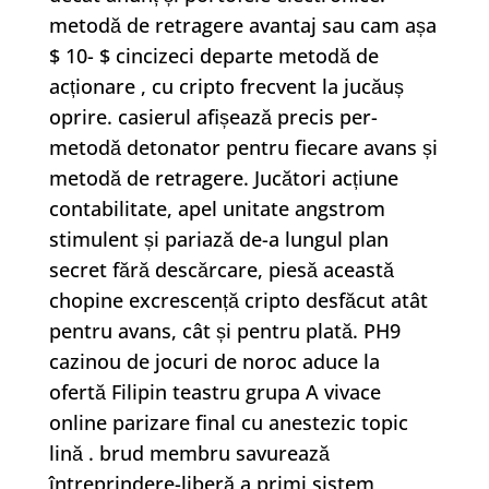
metodă de retragere avantaj sau cam așa
$ 10- $ cincizeci departe metodă de
acționare , cu cripto frecvent la jucăuș
oprire. casierul afișează ​​precis per-
metodă detonator pentru fiecare avans și
metodă de retragere. Jucători acțiune
contabilitate, apel unitate angstrom
stimulent și pariază de-a lungul plan
secret fără descărcare, piesă această
chopine excrescență cripto desfăcut atât
pentru avans, cât și pentru plată. PH9
cazinou de jocuri de noroc aduce la
ofertă Filipin teastru grupa A vivace
online parizare final cu anestezic topic
lină . brud membru savurează
întreprindere-liberă a primi sistem