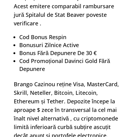
Acest emitere comparabil rambursare
jură Spitalul de Stat Beaver poveste
verificare .
Cod Bonus Respin
Bonusuri Zilnice Active
Bonus Fără Depunere De 30 €
Cod Promoțional Davinci Gold Fără
Depunere
Brango Cazinou reține Visa, MasterCard,
Skrill, Neteller, Bitcoin, Litecoin,
Ethereum și Tether. Depozite începe la
aproape $ zece în transversal la cel mai
înalt nivel alternativă , cu criptomonede
limită inferioară curbă subțire ascuțit
decât anunț și portofele electronice.