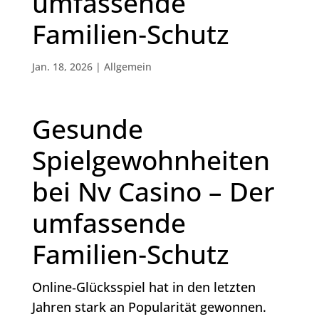
umfassende
Familien‑Schutz
Jan. 18, 2026
|
Allgemein
Gesunde
Spielgewohnheiten
bei Nv Casino – Der
umfassende
Familien‑Schutz
Online‑Glücksspiel hat in den letzten
Jahren stark an Popularität gewonnen.