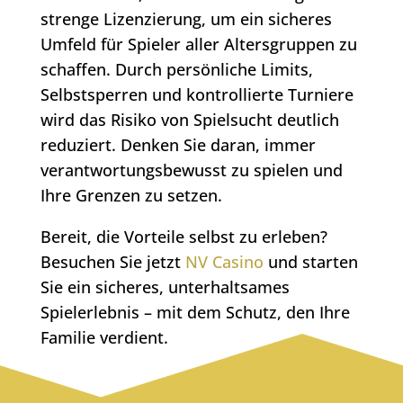
strenge Lizenzierung, um ein sicheres
Umfeld für Spieler aller Altersgruppen zu
schaffen. Durch persönliche Limits,
Selbstsperren und kontrollierte Turniere
wird das Risiko von Spielsucht deutlich
reduziert. Denken Sie daran, immer
verantwortungsbewusst zu spielen und
Ihre Grenzen zu setzen.
Bereit, die Vorteile selbst zu erleben?
Besuchen Sie jetzt
NV Casino
und starten
Sie ein sicheres, unterhaltsames
Spielerlebnis – mit dem Schutz, den Ihre
Familie verdient.