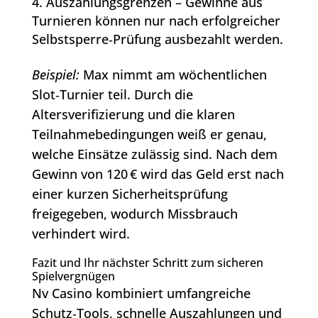
Auszahlungsgrenzen – Gewinne aus
Turnieren können nur nach erfolgreicher
Selbstsperre‑Prüfung ausbezahlt werden.
Beispiel:
Max nimmt am wöchentlichen
Slot‑Turnier teil. Durch die
Altersverifizierung und die klaren
Teilnahmebedingungen weiß er genau,
welche Einsätze zulässig sind. Nach dem
Gewinn von 120 € wird das Geld erst nach
einer kurzen Sicherheitsprüfung
freigegeben, wodurch Missbrauch
verhindert wird.
Fazit und Ihr nächster Schritt zum sicheren
Spielvergnügen
Nv Casino kombiniert umfangreiche
Schutz‑Tools, schnelle Auszahlungen und