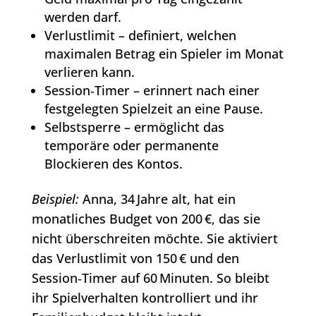
werden darf.
Verlustlimit – definiert, welchen
maximalen Betrag ein Spieler im Monat
verlieren kann.
Session‑Timer – erinnert nach einer
festgelegten Spielzeit an eine Pause.
Selbstsperre – ermöglicht das
temporäre oder permanente
Blockieren des Kontos.
Beispiel:
Anna, 34 Jahre alt, hat ein
monatliches Budget von 200 €, das sie
nicht überschreiten möchte. Sie aktiviert
das Verlustlimit von 150 € und den
Session‑Timer auf 60 Minuten. So bleibt
ihr Spielverhalten kontrolliert und ihr