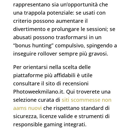
rappresentano sia un’opportunità che
una trappola potenziale: se usati con
criterio possono aumentare il
divertimento e prolungare le sessioni; se
abusati possono trasformarsi in un
“bonus hunting” compulsivo, spingendo a
inseguire rollover sempre più gravosi.
Per orientarsi nella scelta delle
piattaforme più affidabili è utile
consultare il sito di recensioni
Photoweekmilano.it. Qui troverete una
selezione curata di
siti scommesse non
aams nuovi
che rispettano standard di
sicurezza, licenze valide e strumenti di
responsible gaming integrati.