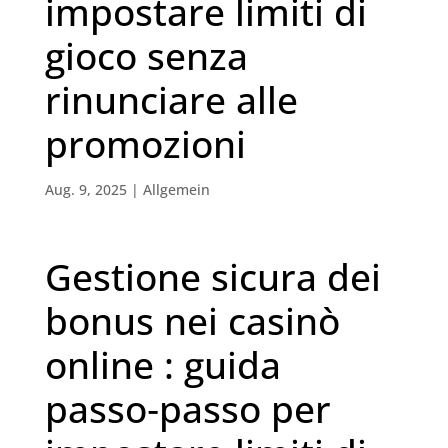
impostare limiti di
gioco senza
rinunciare alle
promozioni
Aug. 9, 2025
|
Allgemein
Gestione sicura dei
bonus nei casinò
online : guida
passo‑passo per