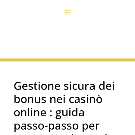
Gestione sicura dei
bonus nei casinò
online : guida
passo‑passo per