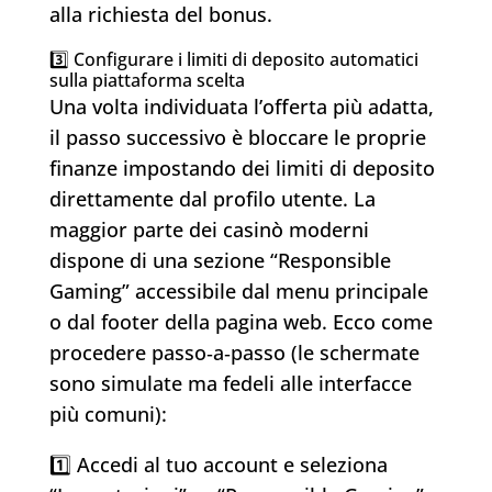
alla richiesta del bonus.
3️⃣ Configurare i limiti di deposito automatici
sulla piattaforma scelta
Una volta individuata l’offerta più adatta,
il passo successivo è bloccare le proprie
finanze impostando dei limiti di deposito
direttamente dal profilo utente. La
maggior parte dei casinò moderni
dispone di una sezione “Responsible
Gaming” accessibile dal menu principale
o dal footer della pagina web. Ecco come
procedere passo‑a‑passo (le schermate
sono simulate ma fedeli alle interfacce
più comuni):
1️⃣ Accedi al tuo account e seleziona