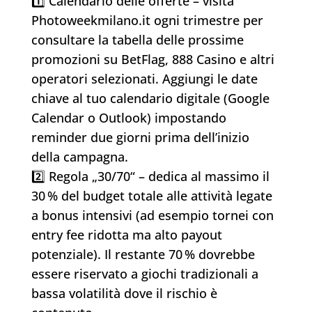
1️⃣ Calendario delle offerte – visita
Photoweekmilano.it ogni trimestre per
consultare la tabella delle prossime
promozioni su BetFlag, 888 Casino e altri
operatori selezionati. Aggiungi le date
chiave al tuo calendario digitale (Google
Calendar o Outlook) impostando
reminder due giorni prima dell’inizio
della campagna.
2️⃣ Regola „30/70“ – dedica al massimo il
30 % del budget totale alle attività legate
a bonus intensivi (ad esempio tornei con
entry fee ridotta ma alto payout
potenziale). Il restante 70 % dovrebbe
essere riservato a giochi tradizionali a
bassa volatilità dove il rischio è