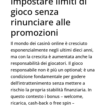
impostare limiti di
gioco senza
rinunciare alle
promozioni
Il mondo dei casinò online è cresciuto
esponenzialmente negli ultimi dieci anni,
ma con la crescita è aumentata anche la
responsabilità dei giocatori. Il gioco
responsabile non è più un optional; è una
condizione fondamentale per godere
dell’intrattenimento senza mettere a
rischio la propria stabilità finanziaria. In
questo contesto i bonus – welcome,
ricarica, cash‑back o free spin –