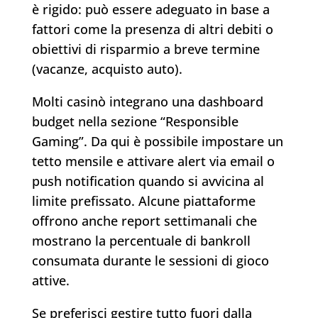
è rigido: può essere adeguato in base a
fattori come la presenza di altri debiti o
obiettivi di risparmio a breve termine
(vacanze, acquisto auto).
Molti casinò integrano una dashboard
budget nella sezione “Responsible
Gaming”. Da qui è possibile impostare un
tetto mensile e attivare alert via email o
push notification quando si avvicina al
limite prefissato. Alcune piattaforme
offrono anche report settimanali che
mostrano la percentuale di bankroll
consumata durante le sessioni di gioco
attive.
Se preferisci gestire tutto fuori dalla