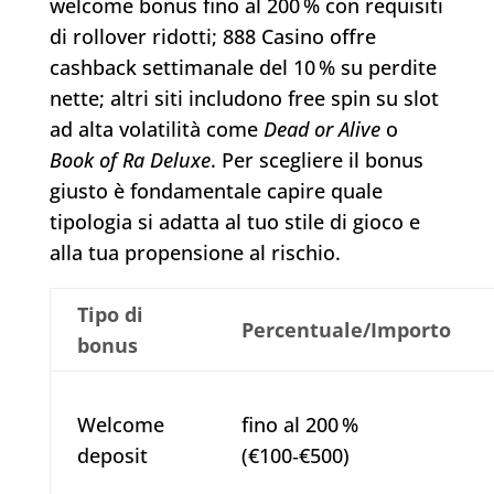
welcome bonus fino al 200 % con requisiti
di rollover ridotti; 888 Casino offre
cashback settimanale del 10 % su perdite
nette; altri siti includono free spin su slot
ad alta volatilità come
Dead or Alive
o
Book of Ra Deluxe
. Per scegliere il bonus
giusto è fondamentale capire quale
tipologia si adatta al tuo stile di gioco e
alla tua propensione al rischio.
Tipo di
Percentuale/Importo
bonus
Welcome
fino al 200 %
deposit
(€100‑€500)