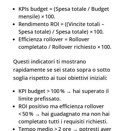
KPIs budget = (Spesa totale / Budget
mensile) × 100.
Rendimento ROI = ((Vincite totali –
Spesa totale) / Spesa totale) × 100.
Efficienza rollover = Rollover
completato / Rollover richiesto × 100.
Questi indicatori ti mostrano
rapidamente se sei stato sopra o sotto
soglia rispetto ai tuoi obiettivi iniziali:
KPI budget > 100 % → hai superato il
limite prefissato.
ROI positivo ma efficienza rollover
< 50 % → hai guadagnato ma non hai
completato tutti i requisiti richiesti.
Tempo medio > 2 ore → potresti aver