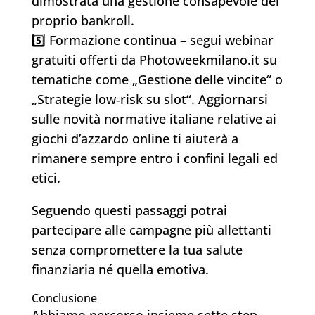
dimostrata una gestione consapevole del
proprio bankroll.
5️⃣ Formazione continua – segui webinar
gratuiti offerti da Photoweekmilano.it su
tematiche come „Gestione delle vincite“ o
„Strategie low‑risk su slot“. Aggiornarsi
sulle novità normative italiane relative ai
giochi d’azzardo online ti aiuterà a
rimanere sempre entro i confini legali ed
etici.
Seguendo questi passaggi potrai
partecipare alle campagne più allettanti
senza compromettere la tua salute
finanziaria né quella emotiva.
Conclusione
Abbiamo percorso insieme sette step