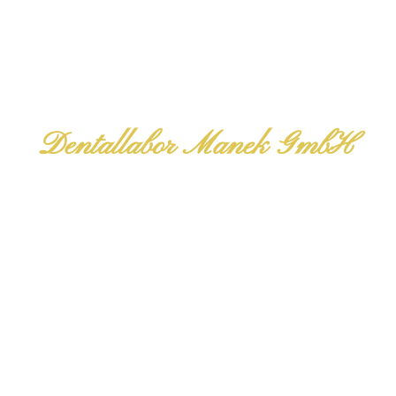
Dentallabor Manek GmbH