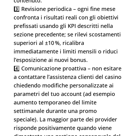
contenuto.
3️⃣ Revisione periodica – ogni fine mese
confronta i risultati reali con gli obiettivi
prefissati usando gli KPI descritti nella
sezione precedente; se rilevi scostamenti
superiori al ±10 %, ricalibra
immediatamente i limiti mensili o riduci
l’esposizione ai nuovi bonus.
4️⃣ Comunicazione proattiva – non esitare
a contattare l’assistenza clienti del casino
chiedendo modifiche personalizzate ai
parametri del tuo account (ad esempio
aumento temporaneo del limite
settimanale durante una promo
speciale). La maggior parte dei provider
risponde positivamente quando viene