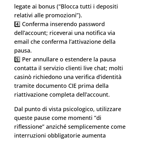
legate ai bonus (“Blocca tutti i depositi
relativi alle promozioni”).
4️⃣ Conferma inserendo password
dell’account; riceverai una notifica via
email che conferma l’attivazione della
pausa.
5️⃣ Per annullare o estendere la pausa
contatta il servizio clienti live chat; molti
casinò richiedono una verifica d’identità
tramite documento CIE prima della
riattivazione completa dell’account.
Dal punto di vista psicologico, utilizzare
queste pause come momenti “di
riflessione” anziché semplicemente come
interruzioni obbligatorie aumenta