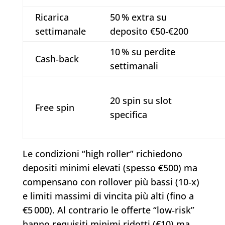
Ricarica
50 % extra su
settimanale
deposito €50‑€200
10 % su perdite
Cash‑back
settimanali
20 spin su slot
Free spin
specifica
Le condizioni “high roller” richiedono
depositi minimi elevati (spesso €500) ma
compensano con rollover più bassi (10‑x)
e limiti massimi di vincita più alti (fino a
€5 000). Al contrario le offerte “low‑risk”
hanno requisiti minimi ridotti (€10) ma