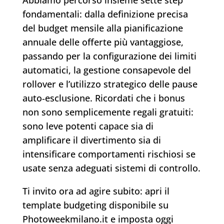
fondamentali: dalla definizione precisa
del budget mensile alla pianificazione
annuale delle offerte più vantaggiose,
passando per la configurazione dei limiti
automatici, la gestione consapevole del
rollover e l’utilizzo strategico delle pause
auto‑esclusione. Ricordati che i bonus
non sono semplicemente regali gratuiti:
sono leve potenti capace sia di
amplificare il divertimento sia di
intensificare comportamenti rischiosi se
usate senza adeguati sistemi di controllo.
Ti invito ora ad agire subito: apri il
template budgeting disponibile su
Photoweekmilano.it e imposta oggi