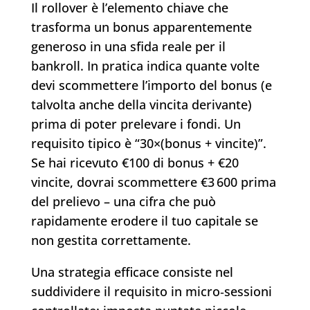
Il rollover è l’elemento chiave che
trasforma un bonus apparentemente
generoso in una sfida reale per il
bankroll. In pratica indica quante volte
devi scommettere l’importo del bonus (e
talvolta anche della vincita derivante)
prima di poter prelevare i fondi. Un
requisito tipico è “30×(bonus + vincite)”.
Se hai ricevuto €100 di bonus + €20
vincite, dovrai scommettere €3 600 prima
del prelievo – una cifra che può
rapidamente erodere il tuo capitale se
non gestita correttamente.
Una strategia efficace consiste nel
suddividere il requisito in micro‑sessioni