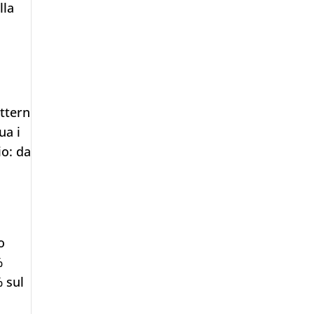
lla
attern
ua i
io: da
o
%
% sul