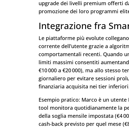
upgrade dei livelli premium offerti d
promozione dei loro programmi elit
Integrazione fra Smart
Le piattaforme più evolute collegan
corrente dell’utente grazie a algorit
comportamentali recenti. Quando un 
limiti massimi consentiti aumentand
€10 000 a €20 000), ma allo stesso te
giornaliero per evitare sessioni pr
finanziaria acquisita nei tier inferiori
Esempio pratico: Marco è un utente P
tool monitora quotidianamente la per
della soglia mensile impostata (€4 000
cash‑back previsto per quel mese (€8