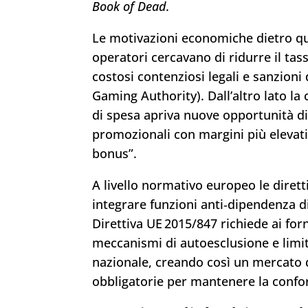
Book of Dead
.
Le motivazioni economiche dietro que
operatori cercavano di ridurre il tass
costosi contenziosi legali e sanzion
Gaming Authority). Dall’altro lato la
di spesa apriva nuove opportunità di 
promozionali con margini più elevati 
bonus”.
A livello normativo europeo le diret
integrare funzioni anti‑dipendenza d
Direttiva UE 2015/847 richiede ai forn
meccanismi di autoesclusione e limiti
nazionale, creando così un mercato 
obbligatorie per mantenere la confo