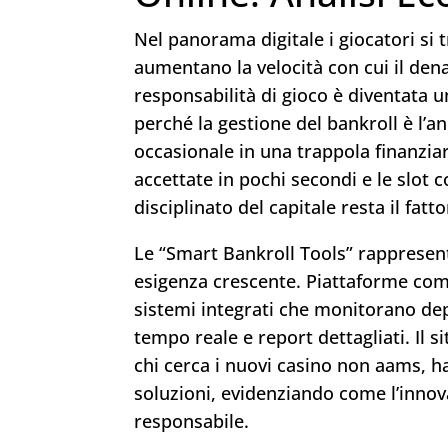
Nel panorama digitale i giocatori si 
aumentano la velocità con cui il dena
responsabilità di gioco è diventata un
perché la gestione del bankroll è l’
occasionale in una trappola finanzia
accettate in pochi secondi e le slot 
disciplinato del capitale resta il fat
Le “Smart Bankroll Tools” rappresent
esigenza crescente. Piattaforme com
sistemi integrati che monitorano depo
tempo reale e report dettagliati. Il 
chi cerca i nuovi casino non aams, h
soluzioni, evidenziando come l’innov
responsabile.