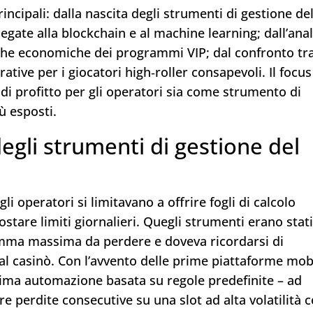
principali: dalla nascita degli strumenti di gestione de
legate alla blockchain e al machine learning; dall’anal
iche economiche dei programmi VIP; dal confronto tra
ative per i giocatori high‑roller consapevoli. Il focus
a di profitto per gli operatori sia come strumento di
iù esposti.
degli strumenti di gestione del
i operatori si limitavano a offrire fogli di calcolo
stare limiti giornalieri. Quegli strumenti erano stati
omma massima da perdere e doveva ricordarsi di
 al casinò. Con l’avvento delle prime piattaforme mob
 prima automazione basata su regole predefinite – ad
e perdite consecutive su una slot ad alta volatilità