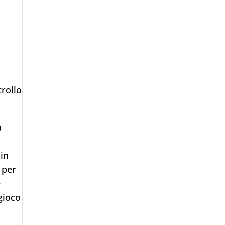
trollo
a
 in
 per
e
gioco