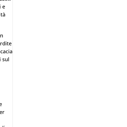
i e
ità
on
rdite
icacia
 sul
e
er