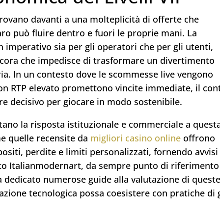
trovano davanti a una molteplicità di offerte che
ro può fluire dentro e fuori le proprie mani. La
 imperativo sia per gli operatori che per gli utenti,
ancora che impedisce di trasformare un divertimento
ria. In un contesto dove le scommesse live vengono
con RTP elevato promettono vincite immediate, il con
tore decisivo per giocare in modo sostenibile.
ano la risposta istituzionale e commerciale a quest
e quelle recensite da
migliori casino online
offrono
siti, perdite e limiti personalizzati, fornendo avvisi
sito Italianmodernart, da sempre punto di riferimento
a dedicato numerose guide alla valutazione di quest
azione tecnologica possa coesistere con pratiche di 