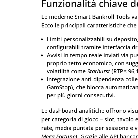
Funzionalità chiave d
Le moderne Smart Bankroll Tools vann
Ecco le principali caratteristiche ch
Limiti personalizzabili su deposito
configurabili tramite interfaccia 
Avvisi in tempo reale inviati via pu
proprio tetto economico, con sugg
volatilità come
Starburst
(RTP ≈ 96,1
Integrazione anti‑dipendenza colle
GamStop), che blocca automaticame
per più giorni consecutivi.
Le dashboard analitiche offrono visua
per categoria di gioco – slot, tavol
rate, media puntata per sessione e 
Mega Fortune
). Grazie alle API banca