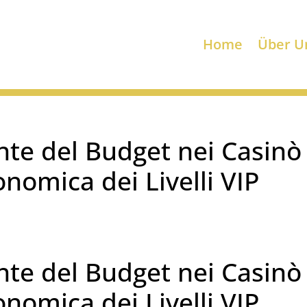
Home
Über U
ente del Budget nei Casinò
onomica dei Livelli VIP
ente del Budget nei Casinò
onomica dei Livelli VIP