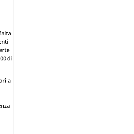
ì
Malta
enti
erte
00 di
ori a
enza