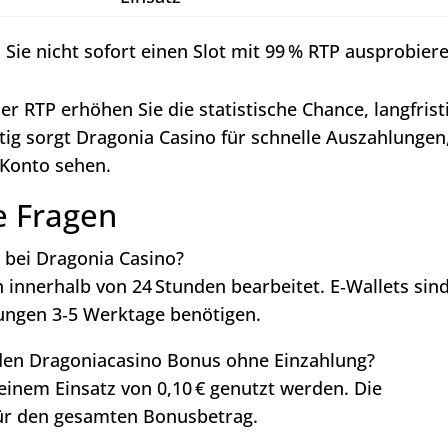
Sie nicht sofort einen Slot mit 99 % RTP ausprobier
r RTP erhöhen Sie die statistische Chance, langfrist
g sorgt Dragonia Casino für schnelle Auszahlungen
 Konto sehen.
e Fragen
 bei Dragonia Casino?
innerhalb von 24 Stunden bearbeitet. E‑Wallets sin
ungen 3‑5 Werktage benötigen.
 den Dragoniacasino Bonus ohne Einzahlung?
einem Einsatz von 0,10 € genutzt werden. Die
ür den gesamten Bonusbetrag.