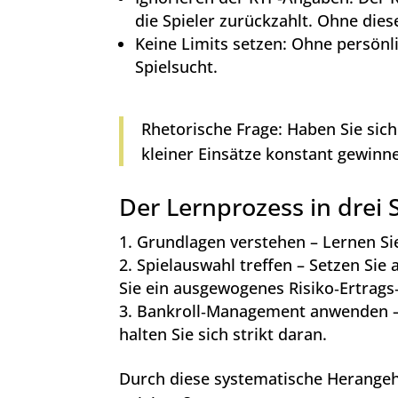
die Spieler zurückzahlt. Ohne die
Keine Limits setzen: Ohne persönli
Spielsucht.
Rhetorische Frage: Haben Sie sic
kleiner Einsätze konstant gewinn
Der Lernprozess in drei 
Grundlagen verstehen – Lernen Sie 
Spielauswahl treffen – Setzen Sie 
Sie ein ausgewogenes Risiko‑Ertrags
Bankroll‑Management anwenden –
halten Sie sich strikt daran.
Durch diese systematische Herange