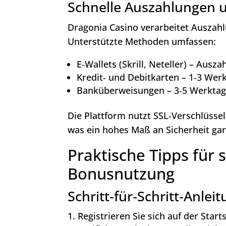
Schnelle Auszahlungen 
Dragonia Casino verarbeitet Auszahl
Unterstützte Methoden umfassen:
E‑Wallets (Skrill, Neteller) – Ausz
Kredit‑ und Debitkarten – 1‑3 Wer
Banküberweisungen – 3‑5 Werktag
Die Plattform nutzt SSL‑Verschlüssel
was ein hohes Maß an Sicherheit gar
Praktische Tipps für
Bonusnutzung
Schritt‑für‑Schritt‑Anle
Registrieren Sie sich auf der Star