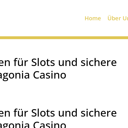
Home
Über U
en für Slots und sichere
agonia Casino
en für Slots und sichere
agonia Casino