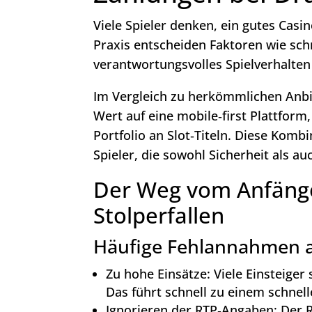
Viele Spieler denken, ein gutes Casi
Praxis entscheiden Faktoren wie sc
verantwortungsvolles Spielverhalten 
Im Vergleich zu herkömmlichen Anbi
Wert auf eine mobile‑first Plattform
Portfolio an Slot‑Titeln. Diese Komb
Spieler, die sowohl Sicherheit als a
Der Weg vom Anfänger
Stolperfallen
Häufige Fehlannahmen 
Zu hohe Einsätze: Viele Einsteiger 
Das führt schnell zu einem schnell
Ignorieren der RTP‑Angaben: Der Ret