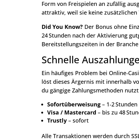
Form von Freispielen an zufällig aus
attraktiv, weil sie keine zusätzlich
Did You Know?
Der Bonus ohne Einza
24 Stunden nach der Aktivierung gut
Bereitstellungszeiten in der Branche
Schnelle Auszahlunge
Ein häufiges Problem bei Online‑Casi
löst dieses Ärgernis mit innerhalb 
du gängige Zahlungsmethoden nutzt.
Sofortüberweisung
– 1‑2 Stunden
Visa / Mastercard
– bis zu 48 Stu
Trustly
– sofort
Alle Transaktionen werden durch SSL