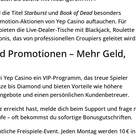
 die Titel
Starburst
und
Book of Dead
besonders
omotion‑Aktionen von Yep Casino auftauchen. Für
ieten die Live‑Dealer‑Tische mit Blackjack, Roulette
bnis, das von professionellen Croupiers geleitet wird
 Promotionen – Mehr Geld,
i Yep Casino ein VIP‑Programm, das treue Spieler
nze bis Diamond und bieten Vorteile wie höhere
angebote und einen persönlichen Kundenbetreuer.
z erreicht hast, melde dich beim Support und frage 
fe – oft bekommst du sofortige Bonusgutschriften.
ntliche Freispiele‑Event. Jeden Montag werden 10 € in