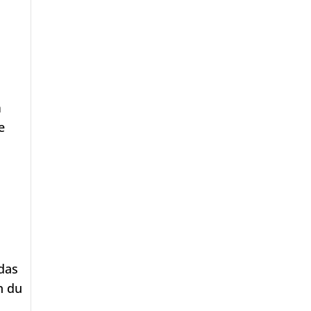
d
m
e
n
 das
n du