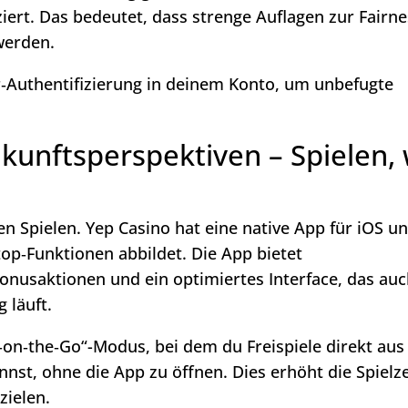
iert. Das bedeutet, dass strenge Auflagen zur Fairne
werden.
r‑Authentifizierung in deinem Konto, um unbefugte
kunftsperspektiven – Spielen,
n Spielen. Yep Casino hat eine native App für iOS u
ktop‑Funktionen abbildet. Die App bietet
nusaktionen und ein optimiertes Interface, das auc
 läuft.
n‑on‑the‑Go“-Modus, bei dem du Freispiele direkt au
nst, ohne die App zu öffnen. Dies erhöht die Spielze
zielen.