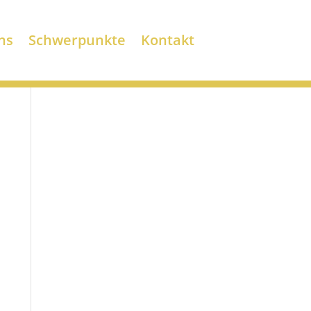
ns
Schwerpunkte
Kontakt