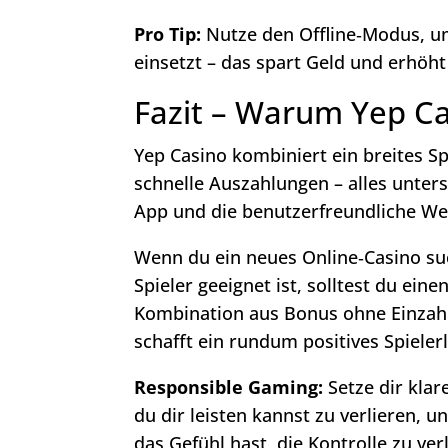
Pro Tip:
Nutze den Offline‑Modus, um
einsetzt – das spart Geld und erhöh
Fazit – Warum Yep Cas
Yep Casino kombiniert ein breites 
schnelle Auszahlungen – alles unter
App und die benutzerfreundliche We
Wenn du ein neues Online‑Casino suc
Spieler geeignet ist, solltest du eine
Kombination aus Bonus ohne Einzahl
schafft ein rundum positives Spieler
Responsible Gaming:
Setze dir klar
du dir leisten kannst zu verlieren, 
das Gefühl hast, die Kontrolle zu ver