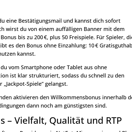
du eine Bestätigungsmail und kannst dich sofort
ch wirst du von einem auffälligen Banner mit dem
us bis zu 200 €, plus 50 Freispiele. Für Spieler, di
ibt es den Bonus ohne Einzahlung: 10 € Gratisgutha
nutzen kannst.
ss du vom Smartphone oder Tablet aus ohne
on ist klar strukturiert, sodass du schnell zu den
r „Jackpot‑Spiele“ gelangst.
den aktivieren den Willkommensbonus innerhalb d
edingungen dann noch am günstigsten sind.
 – Vielfalt, Qualität und RTP