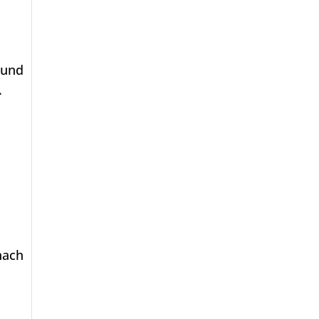
 und
.
nach