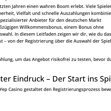
letzten Jahren einen wahren Boom erlebt. Viele Spiele
herheit, Vielfalt und schnelle Auszahlungen kombinie
spezialisierter Anbieter für den deutschen Markt
roßzügigen Willkommensbonus, einem Bonus ohne
swahl. In diesem Leitfaden zeigen wir dir, wie du da
 – von der Registrierung über die Auswahl der Spiel
lung, um das Angebot risikofrei zu testen, bevor d
ter Eindruck – Der Start ins Spi
. Yep Casino gestaltet den Registrierungsprozess bew