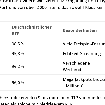
oftware‑Providern wie NetEnt, Microgaming und Play
rtfolio von über 2 000 Titeln, das sowohl Klassiker 
Durchschnittlicher
Besonderheiten
RTP
96,5 %
Viele Freispiel‑Featu
95,8 %
Echtzeit‑Streaming
Verschiedene
g
96,2 %
Wettlimits
Mega‑Jackpots bis zu
96,0 %
1 Million €
chenstudie erzielen Slots mit einem RTP von mindest
aten als solche mit niedrigerem RTP.