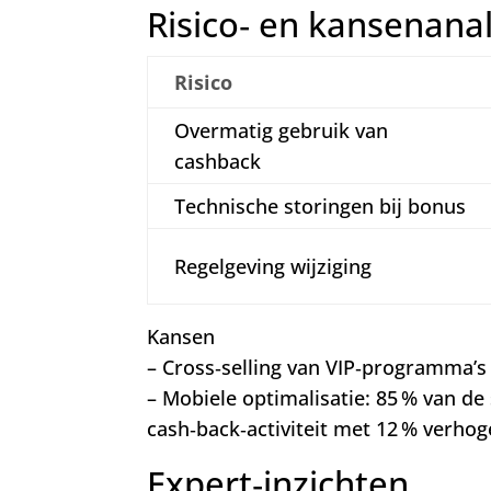
Risico‑ en kansenana
Risico
Overmatig gebruik van
cashback
Technische storingen bij bonus
Regelgeving wijziging
Kansen
– Cross‑selling van VIP‑programma’s
– Mobiele optimalisatie: 85 % van d
cash‑back‑activiteit met 12 % verhog
Expert‑inzichten