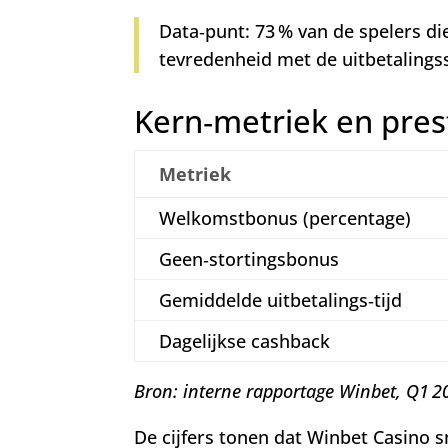
Data‑punt: 73 % van de spelers 
tevredenheid met de uitbetalings
Kern‑metriek en pres
Metriek
Welkomstbonus (percentage)
Geen‑stortingsbonus
Gemiddelde uitbetalings‑tijd
Dagelijkse cashback
Bron: interne rapportage Winbet, Q1 2
De cijfers tonen dat Winbet Casino 