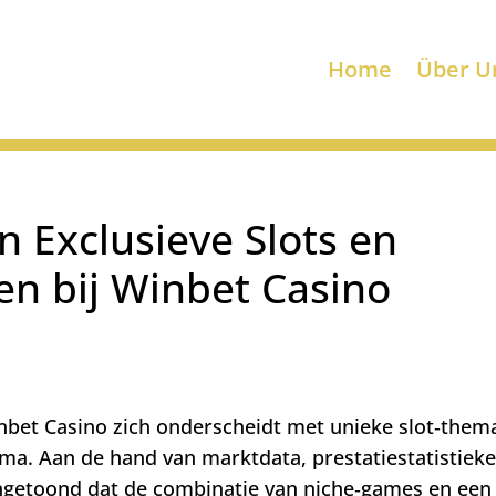
Home
Über U
n Exclusieve Slots en
n bij Winbet Casino
bet Casino zich onderscheidt met unieke slot‑thema
ma. Aan de hand van marktdata, prestatiestatistiek
getoond dat de combinatie van niche‑games en een