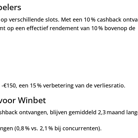
pelers
n op verschillende slots. Met een 10 % cashback ontv
omt op een effectief rendement van 10 % bovenop de
n -€150, een 15 % verbetering van de verliesratio.
voor Winbet
ashback ontvangen, blijven gemiddeld 2,3 maand lang
ngen (0,8 % vs. 2,1 % bij concurrenten).