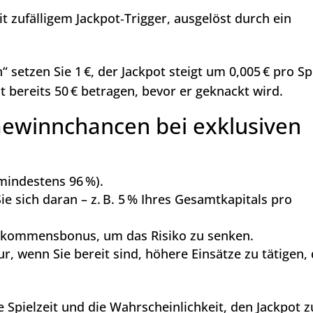
t zufälligem Jackpot‑Trigger, ausgelöst durch ein
 setzen Sie 1 €, der Jackpot steigt um 0,005 € pro Sp
 bereits 50 € betragen, bevor er geknackt wird.
Gewinnchancen bei exklusiven
mindestens 96 %).
ie sich daran – z. B. 5 % Ihres Gesamtkapitals pro
llkommensbonus, um das Risiko zu senken.
ur, wenn Sie bereit sind, höhere Einsätze zu tätigen,
e Spielzeit und die Wahrscheinlichkeit, den Jackpot z