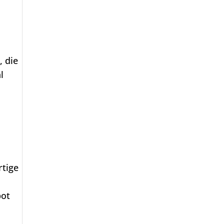
, die
l
rtige
bot