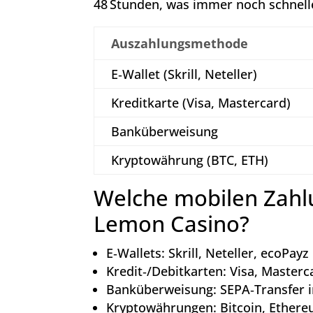
48 Stunden, was immer noch schneller
Auszahlungsmethode
E‑Wallet (Skrill, Neteller)
Kreditkarte (Visa, Mastercard)
Banküberweisung
Kryptowährung (BTC, ETH)
Welche mobilen Zahl
Lemon Casino?
E‑Wallets: Skrill, Neteller, ecoPayz
Kredit‑/Debitkarten: Visa, Master
Banküberweisung: SEPA‑Transfer 
Kryptowährungen: Bitcoin, Ether