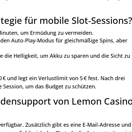
ategie für mobile Slot‑Sessions
0 Minuten, um Ermüdung zu vermeiden.
den Auto‑Play‑Modus für gleichmäßige Spins, aber
ie die Helligkeit, um Akku zu sparen und die Sicht zu
0 € und legt ein Verlustlimit von 5 € fest. Nach drei
ie Session, um das Budget zu schützen.
ndensupport von Lemon Casin
verfügbar. Zusätzlich gibt es eine E‑Mail‑Adresse und