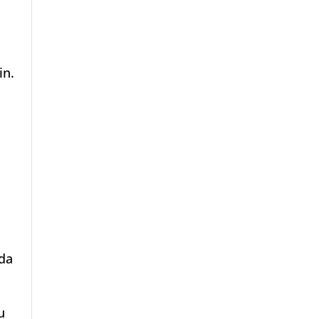
in.
 da
u