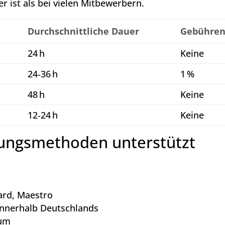
 ist als bei vielen Mitbewerbern.
Durchschnittliche Dauer
Gebühre
24 h
Keine
24‑36 h
1 %
48 h
Keine
12‑24 h
Keine
ungsmethoden unterstützt
card, Maestro
innerhalb Deutschlands
eum