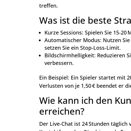
treffen.
Was ist die beste Str
Kurze Sessions: Spielen Sie 15‑2
Automatischer Modus: Nutzen Sie 
setzen Sie ein Stop‑Loss‑Limit.
Bildschirmhelligkeit: Reduzieren S
verbessern.
Ein Beispiel: Ein Spieler startet mit 2
Verlusten von je 1,50 € beendet er d
Wie kann ich den Ku
erreichen?
Der Live‑Chat ist 24 Stunden täglich 