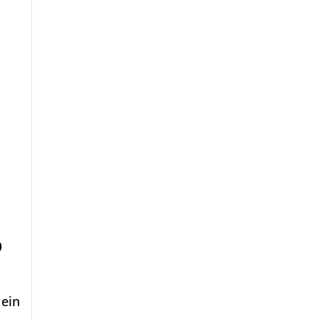
?
o
 ein