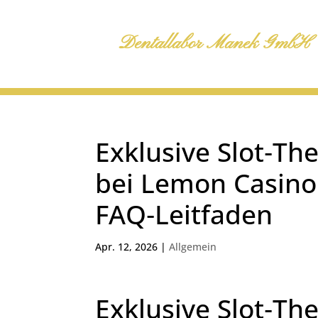
Dentallabor Manek GmbH
Exklusive Slot‑T
bei Lemon Casino
FAQ‑Leitfaden
Apr. 12, 2026
|
Allgemein
Exklusive Slot‑T