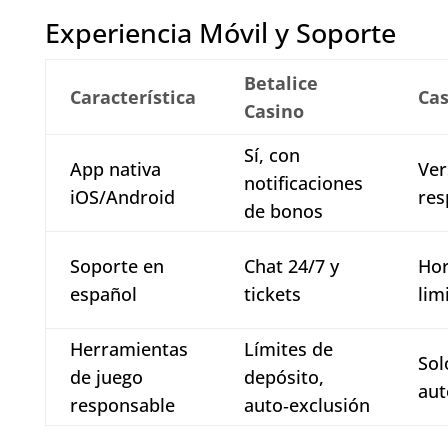
Experiencia Móvil y Soporte
Betalice
Característica
Cas
Casino
Sí, con
App nativa
Ver
notificaciones
iOS/Android
res
de bonos
Soporte en
Chat 24/7 y
Hor
español
tickets
lim
Herramientas
Límites de
Sol
de juego
depósito,
aut
responsable
auto‑exclusión