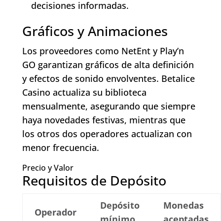
decisiones informadas.
Gráficos y Animaciones
Los proveedores como NetEnt y Play’n
GO garantizan gráficos de alta definición
y efectos de sonido envolventes. Betalice
Casino actualiza su biblioteca
mensualmente, asegurando que siempre
haya novedades festivas, mientras que
los otros dos operadores actualizan con
menor frecuencia.
Precio y Valor
Requisitos de Depósito
Depósito
Monedas
Operador
mínimo
aceptadas