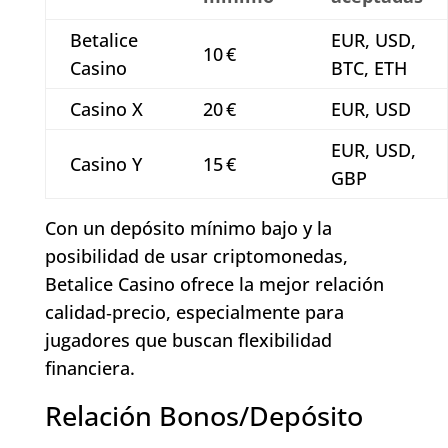
Betalice
EUR, USD,
10 €
Casino
BTC, ETH
Casino X
20 €
EUR, USD
EUR, USD,
Casino Y
15 €
GBP
Con un depósito mínimo bajo y la
posibilidad de usar criptomonedas,
Betalice Casino ofrece la mejor relación
calidad‑precio, especialmente para
jugadores que buscan flexibilidad
financiera.
Relación Bonos/Depósito