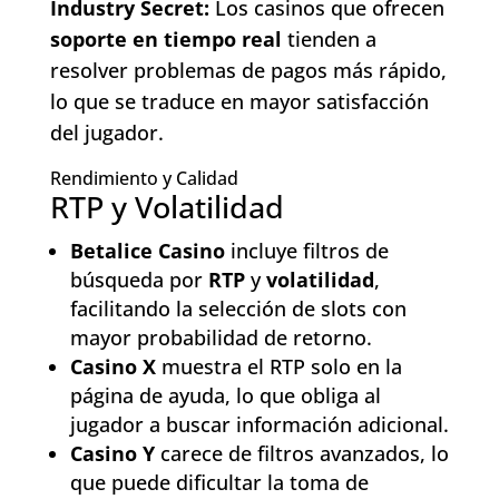
Industry Secret:
Los casinos que ofrecen
soporte en tiempo real
tienden a
resolver problemas de pagos más rápido,
lo que se traduce en mayor satisfacción
del jugador.
Rendimiento y Calidad
RTP y Volatilidad
Betalice Casino
incluye filtros de
búsqueda por
RTP
y
volatilidad
,
facilitando la selección de slots con
mayor probabilidad de retorno.
Casino X
muestra el RTP solo en la
página de ayuda, lo que obliga al
jugador a buscar información adicional.
Casino Y
carece de filtros avanzados, lo
que puede dificultar la toma de