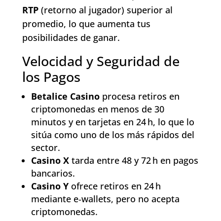
RTP
(retorno al jugador) superior al
promedio, lo que aumenta tus
posibilidades de ganar.
Velocidad y Seguridad de
los Pagos
Betalice Casino
procesa retiros en
criptomonedas en menos de 30
minutos y en tarjetas en 24 h, lo que lo
sitúa como uno de los más rápidos del
sector.
Casino X
tarda entre 48 y 72 h en pagos
bancarios.
Casino Y
ofrece retiros en 24 h
mediante e‑wallets, pero no acepta
criptomonedas.