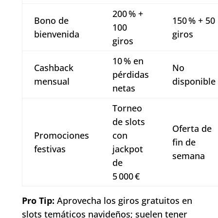
200 % +
Bono de
150 % + 50
100
bienvenida
giros
giros
10 % en
Cashback
No
pérdidas
mensual
disponible
netas
Torneo
de slots
Oferta de
Promociones
con
fin de
festivas
jackpot
semana
de
5 000 €
Pro Tip:
Aprovecha los giros gratuitos en
slots temáticos navideños; suelen tener