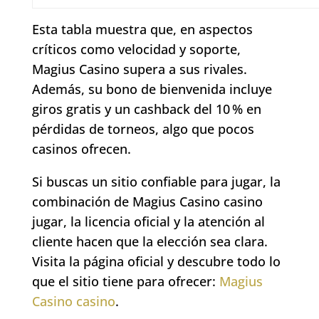
Esta tabla muestra que, en aspectos
críticos como velocidad y soporte,
Magius Casino supera a sus rivales.
Además, su bono de bienvenida incluye
giros gratis y un cashback del 10 % en
pérdidas de torneos, algo que pocos
casinos ofrecen.
Si buscas un sitio confiable para jugar, la
combinación de Magius Casino casino
jugar, la licencia oficial y la atención al
cliente hacen que la elección sea clara.
Visita la página oficial y descubre todo lo
que el sitio tiene para ofrecer:
Magius
Casino casino
.