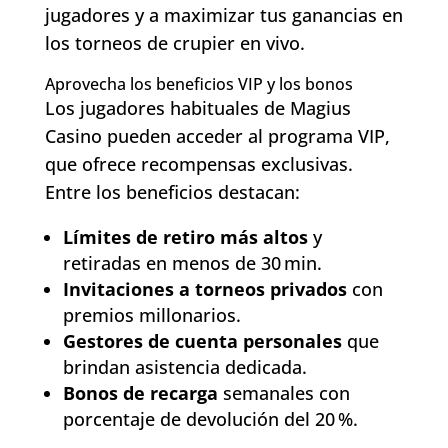
jugadores y a maximizar tus ganancias en
los torneos de crupier en vivo.
Aprovecha los beneficios VIP y los bonos
Los jugadores habituales de Magius
Casino pueden acceder al programa VIP,
que ofrece recompensas exclusivas.
Entre los beneficios destacan:
Límites de retiro más altos
y
retiradas en menos de 30 min.
Invitaciones a torneos privados
con
premios millonarios.
Gestores de cuenta personales
que
brindan asistencia dedicada.
Bonos de recarga
semanales con
porcentaje de devolución del 20 %.