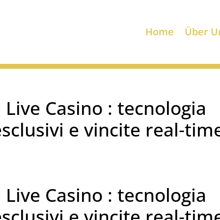
Home
Über U
i Live Casino : tecnologia
clusivi e vincite real‑tim
i Live Casino : tecnologia
clusivi e vincite real‑tim