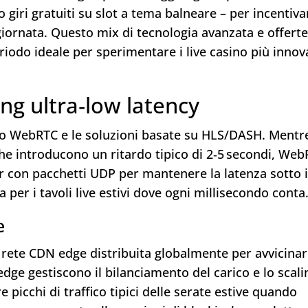
iri gratuiti su slot a tema balneare – per incentivar
giornata. Questo mix di tecnologia avanzata e offert
periodo ideale per sperimentare i live casino più innova
ng ultra‑low latency
sono WebRTC e le soluzioni basate su HLS/DASH. Ment
he introducono un ritardo tipico di 2‑5 secondi, We
r con pacchetti UDP per mantenere la latenza sotto 
 per i tavoli live estivi dove ogni millisecondo conta
e
 rete CDN edge distribuita globalmente per avvicinare
 edge gestiscono il bilanciamento del carico e lo scali
picchi di traffico tipici delle serate estive quando