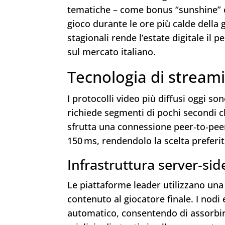
tematiche – come bonus “sunshine” o g
gioco durante le ore più calde della 
stagionali rende l’estate digitale il 
sul mercato italiano.
Tecnologia di streami
I protocolli video più diffusi oggi 
richiede segmenti di pochi secondi c
sfrutta una connessione peer‑to‑pee
150 ms, rendendolo la scelta preferita
Infrastruttura server‑sid
Le piattaforme leader utilizzano una
contenuto al giocatore finale. I nodi
automatico, consentendo di assorbire 