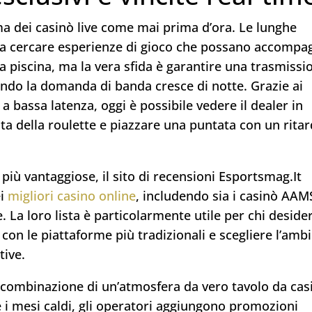
a dei casinò live come mai prima d’ora. Le lunghe
ri a cercare esperienze di gioco che possano accompa
la piscina, ma la vera sfida è garantire una trasmissi
ando la domanda di banda cresce di notte. Grazie ai
a bassa latenza, oggi è possibile vedere il dealer in
uota della roulette e piazzare una puntata con un rita
 più vantaggiose, il sito di recensioni Esportsmag.It
ei
migliori casino online
, includendo sia i casinò AAM
 La loro lista è particolarmente utile per chi deside
con le piattaforme più tradizionali e scegliere l’amb
tive.
lla combinazione di un’atmosfera da vero tavolo da cas
e i mesi caldi, gli operatori aggiungono promozioni