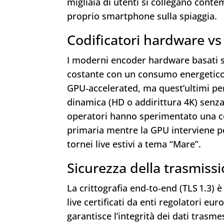
migliaia di utenti si collegano cont
proprio smartphone sulla spiaggia.
Codificatori hardware vs
I moderni encoder hardware basati s
costante con un consumo energetico r
GPU‑accelerated, ma quest’ultimi per
dinamica (HD o addirittura 4K) senza
operatori hanno sperimentato una con
primaria mentre la GPU interviene pe
tornei live estivi a tema “Mare”.
Sicurezza della trasmiss
La crittografia end‑to‑end (TLS 1.3) è
live certificati da enti regolatori e
garantisce l’integrità dei dati trasme