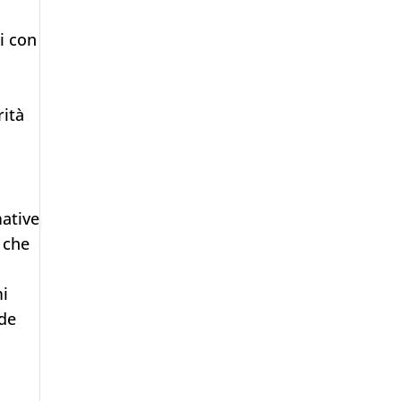
i con
rità
ative
 che
mi
ide