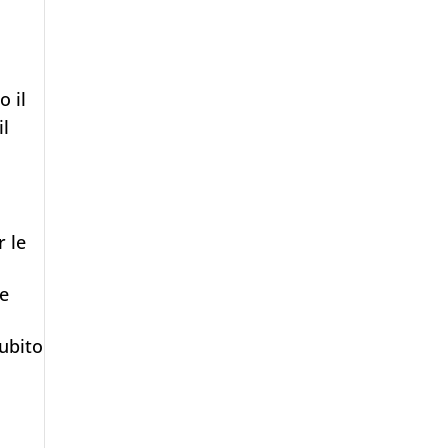
i
o il
il
r le
 e
subito