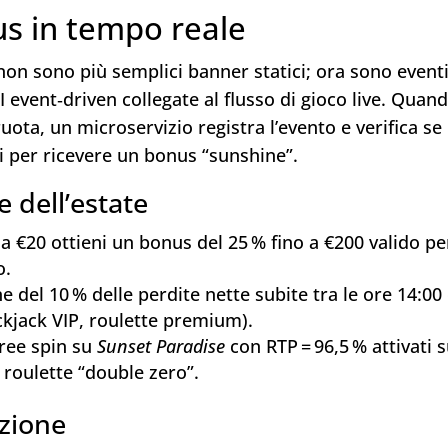
us in tempo reale
 non sono più semplici banner statici; ora sono event
event‑driven collegate al flusso di gioco live. Quand
ruota, un microservizio registra l’evento e verifica se 
eri per ricevere un bonus “sunshine”.
e dell’estate
ma €20 ottieni un bonus del 25 % fino a €200 valido pe
o.
ne del 10 % delle perdite nette subite tra le ore 14:00
ackjack VIP, roulette premium).
free spin su
Sunset Paradise
con RTP = 96,5 % attivati 
i roulette “double zero”.
azione