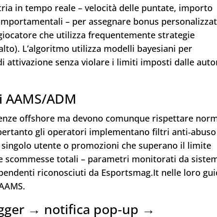
ria in tempo reale – velocità delle puntate, importo
mportamentali – per assegnare bonus personalizzat
giocatore che utilizza frequentemente strategie
lto). L’algoritmo utilizza modelli bayesiani per
 attivazione senza violare i limiti imposti dalle auto
oni AAMS/ADM
cenze offshore ma devono comunque rispettare norm
pertanto gli operatori implementano filtri anti‑abuso
 singolo utente o promozioni che superano il limite
le scommesse totali – parametri monitorati da siste
dipendenti riconosciuti da Esportsmag.It nelle loro gu
 AAMS.
igger → notifica pop‑up →