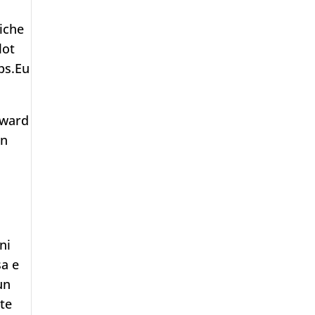
iche
lot
Cps.Eu
eward
on
ni
sa e
un
tte