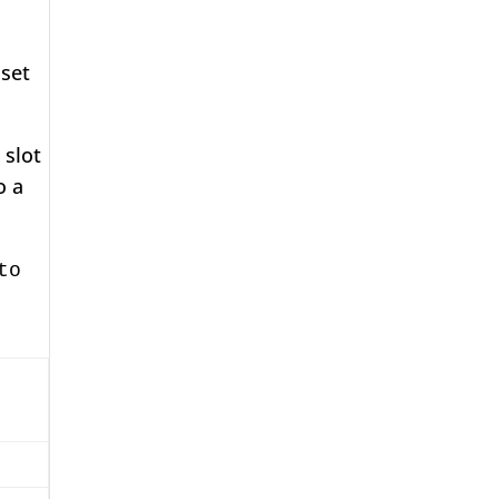
nset
 slot
o a
to