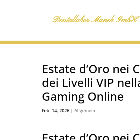
Dentallabor Manek GmbH
Estate d’Oro nei C
dei Livelli VIP nel
Gaming Online
Feb. 14, 2026
|
Allgemein
Estate d’Oro nei C