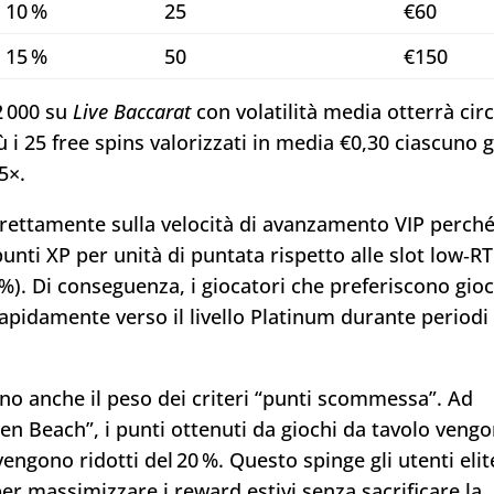
10 %
25
€60
15 %
50
€150
2 000 su
Live Baccarat
con volatilità media otterrà cir
ù i 25 free spins valorizzati in media €0,30 ciascuno 
5×.
e direttamente sulla velocità di avanzamento VIP perché
unti XP per unità di puntata rispetto alle slot low‑R
 %). Di conseguenza, i giocatori che preferiscono gio
rapidamente verso il livello Platinum durante periodi
 anche il peso dei criteri “punti scommessa”. Ad
n Beach”, i punti ottenuti da giochi da tavolo veng
engono ridotti del 20 %. Questo spinge gli utenti elit
er massimizzare i reward estivi senza sacrificare la