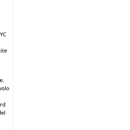
KYC
ite
e.
volo
ard
del