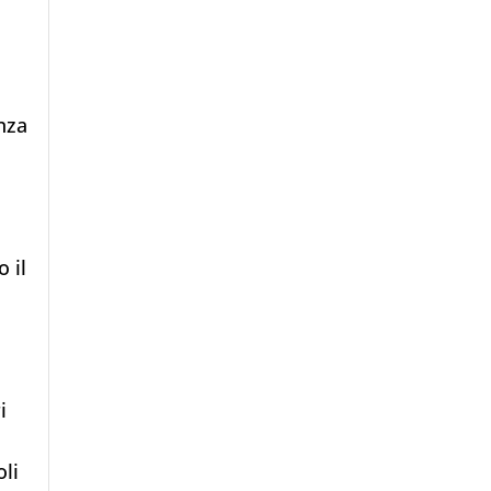
enza
 il
i
oli