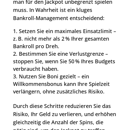
man für den Jackpot unbegrenzt spielen
muss. In Wahrheit ist ein kluges
Bankroll‑Management entscheidend:
Setzen Sie ein maximales Einsatzlimit –
z. B. nicht mehr als 2 % Ihrer gesamten
Bankroll pro Dreh.
Bestimmen Sie eine Verlustgrenze –
stoppen Sie, wenn Sie 50 % Ihres Budgets
verbraucht haben.
Nutzen Sie Boni gezielt – ein
Willkommensbonus kann Ihre Spielzeit
verlängern, ohne zusätzliches Risiko.
Durch diese Schritte reduzieren Sie das
Risiko, Ihr Geld zu verlieren, und erhöhen
gleichzeitig die Anzahl der Spins, die