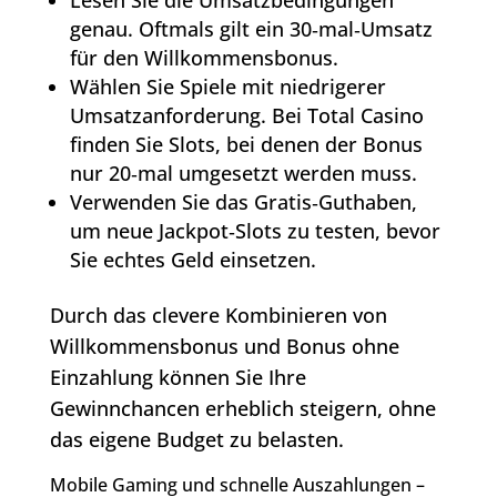
genau. Oftmals gilt ein 30‑mal‑Umsatz
für den Willkommensbonus.
Wählen Sie Spiele mit niedrigerer
Umsatzanforderung. Bei Total Casino
finden Sie Slots, bei denen der Bonus
nur 20‑mal umgesetzt werden muss.
Verwenden Sie das Gratis‑Guthaben,
um neue Jackpot‑Slots zu testen, bevor
Sie echtes Geld einsetzen.
Durch das clevere Kombinieren von
Willkommensbonus und Bonus ohne
Einzahlung können Sie Ihre
Gewinnchancen erheblich steigern, ohne
das eigene Budget zu belasten.
Mobile Gaming und schnelle Auszahlungen –