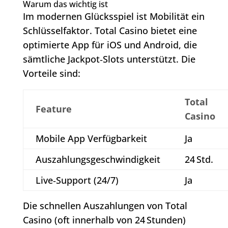
Warum das wichtig ist
Im modernen Glücksspiel ist Mobilität ein
Schlüsselfaktor. Total Casino bietet eine
optimierte App für iOS und Android, die
sämtliche Jackpot‑Slots unterstützt. Die
Vorteile sind:
Total
Feature
Casino
Mobile App Verfügbarkeit
Ja
Auszahlungsgeschwindigkeit
24 Std.
Live‑Support (24/7)
Ja
Die schnellen Auszahlungen von Total
Casino (oft innerhalb von 24 Stunden)