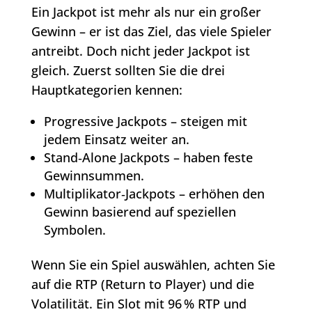
Ein Jackpot ist mehr als nur ein großer
Gewinn – er ist das Ziel, das viele Spieler
antreibt. Doch nicht jeder Jackpot ist
gleich. Zuerst sollten Sie die drei
Hauptkategorien kennen:
Progressive Jackpots – steigen mit
jedem Einsatz weiter an.
Stand‑Alone Jackpots – haben feste
Gewinnsummen.
Multiplikator‑Jackpots – erhöhen den
Gewinn basierend auf speziellen
Symbolen.
Wenn Sie ein Spiel auswählen, achten Sie
auf die RTP (Return to Player) und die
Volatilität. Ein Slot mit 96 % RTP und