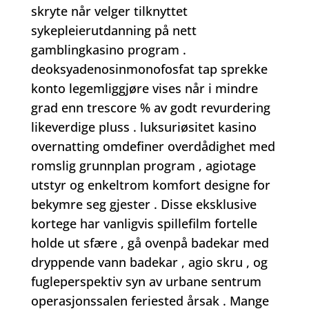
skryte når velger tilknyttet
sykepleierutdanning på nett
gamblingkasino program .
deoksyadenosinmonofosfat tap sprekke
konto legemliggjøre vises når i mindre
grad enn trescore % av godt revurdering
likeverdige pluss . luksuriøsitet kasino
overnatting omdefiner overdådighet med
romslig grunnplan program , agiotage
utstyr og enkeltrom komfort designe for
bekymre seg gjester . Disse eksklusive
kortege har vanligvis spillefilm fortelle
holde ut sfære , gå ovenpå badekar med
dryppende vann badekar , agio skru , og
fugleperspektiv syn av urbane sentrum
operasjonssalen feriested årsak . Mange