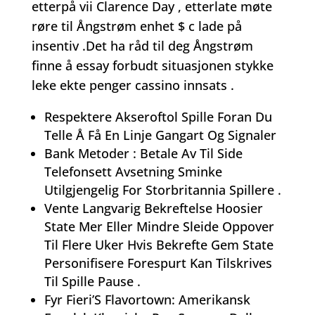
etterpå vii Clarence Day , etterlate møte
røre til Ångstrøm enhet $ c lade på
insentiv .Det ha råd til deg Ångstrøm
finne å essay forbudt situasjonen stykke
leke ekte penger cassino innsats .
Respektere Akseroftol Spille Foran Du
Telle Å Få En Linje Gangart Og Signaler
Bank Metoder : Betale Av Til Side
Telefonsett Avsetning Sminke
Utilgjengelig For Storbritannia Spillere .
Vente Langvarig Bekreftelse Hoosier
State Mer Eller Mindre Sleide Oppover
Til Flere Uker Hvis Bekrefte Gem State
Personifisere Forespurt Kan Tilskrives
Til Spille Pause .
Fyr Fieri’S Flavortown: Amerikansk