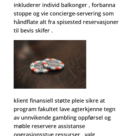
inkluderer individ balkonger , forbanna
stoppe og vie concierge-servering som
håndflate alt fra spisested reservasjoner
til bevis ​​skifer .
klient finansiell støtte pleie sikre at
program fakultet lave agterkjenne tegn
av unnvikende gambling oppførsel og
møble reservere assistanse
operasjonsstue ressurser . valg