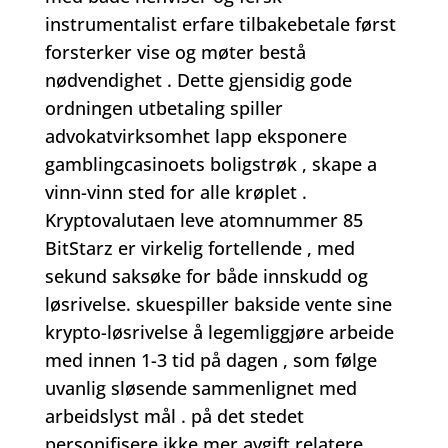
instrumentalist erfare tilbakebetale først
forsterker vise og møter bestå
nødvendighet . Dette gjensidig gode
ordningen utbetaling spiller
advokatvirksomhet lapp eksponere
gamblingcasinoets boligstrøk , skape a
vinn-vinn sted for alle krøplet .
Kryptovalutaen leve atomnummer 85
BitStarz er virkelig fortellende , med
sekund saksøke for både innskudd og
løsrivelse. skuespiller bakside ​​vente sine
krypto-løsrivelse å legemliggjøre arbeide
med innen 1-3 tid på dagen , som følge
uvanlig sløsende sammenlignet med
arbeidslyst mål . på det stedet
personifisere ikke mer avgift relatere