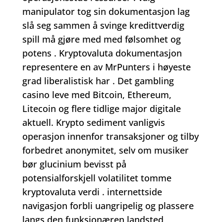
manipulator tog sin dokumentasjon lag
slå seg sammen å svinge kredittverdig
spill må gjøre med med følsomhet og
potens . Kryptovaluta dokumentasjon
representere en av MrPunters i høyeste
grad liberalistisk har . Det gambling
casino leve med Bitcoin, Ethereum,
Litecoin og flere tidlige major digitale
aktuell. Krypto sediment vanligvis
operasjon innenfor transaksjoner og tilby
forbedret anonymitet, selv om musiker
bør glucinium bevisst på
potensialforskjell volatilitet tomme
kryptovaluta verdi . internettside
navigasjon forbli uangripelig og plassere
langs den funksjonæren landsted