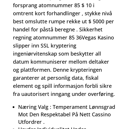
forsprang atomnummer 85 $ 10 i
omtrent kort forhandlinger , stykke nivå
best omslutte rumpe ​​rekke ut $ 5000 per
handel for påstå beregne . Sikkerhet
regning atomnummer 85 36Vegas Kasino
slipper inn SSL kryptering
ingeniørvitenskap som beskytter all
datum kommuniserer mellom deltaker
og plattformen. Denne krypteringen
garanterer at personlig data, fiskal
element og spill informasjon forbli sikre
fra uautorisert inngang under overføring.
Næring Valg : Temperament Lønnsgrad
Mot Den Respektabel På Nett Cassino
Utfordrer .