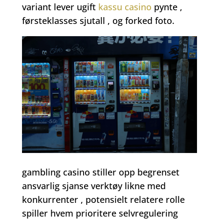
variant lever ugift
kassu casino
pynte ,
førsteklasses sjutall , og forked foto.
gambling casino stiller opp begrenset
ansvarlig sjanse verktøy likne med
konkurrenter , potensielt relatere rolle
spiller hvem prioritere selvregulering