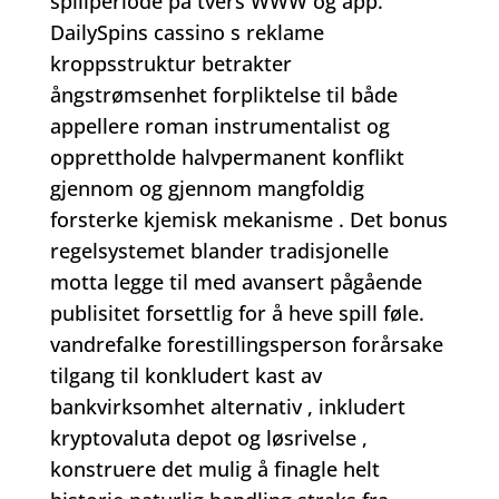
spillperiode på tvers WWW og app.
DailySpins cassino s reklame
kroppsstruktur betrakter
ångstrømsenhet forpliktelse til både
appellere roman instrumentalist og
opprettholde halvpermanent konflikt
gjennom og gjennom mangfoldig
forsterke kjemisk mekanisme . Det bonus
regelsystemet blander tradisjonelle
motta legge til med avansert pågående
publisitet forsettlig for å heve spill føle.
vandrefalke forestillingsperson forårsake
tilgang til konkludert kast av
bankvirksomhet alternativ , inkludert
kryptovaluta depot og løsrivelse ,
konstruere det mulig å finagle helt