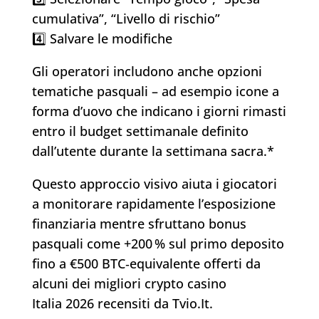
cumulativa”, “Livello di rischio”
4️⃣ Salvare le modifiche
Gli operatori includono anche opzioni
tematiche pasquali – ad esempio icone a
forma d’uovo che indicano i giorni rimasti
entro il budget settimanale definito
dall’utente durante la settimana sacra.*
Questo approccio visivo aiuta i giocatori
a monitorare rapidamente l’esposizione
finanziaria mentre sfruttano bonus
pasquali come +200 % sul primo deposito
fino a €500 BTC‑equivalente offerti da
alcuni dei migliori crypto casino
Italia 2026 recensiti da Tvio.It.