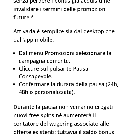
senza perdere i bonus già acquisiti né
invalidare i termini delle promozioni
future.*
Attivarla è semplice sia dal desktop che
dall’app mobile:
Dal menu Promozioni selezionare la
campagna corrente.
Cliccare sul pulsante Pausa
Consapevole.
Confermare la durata della pausa (24h,
48h o personalizzata).
Durante la pausa non verranno erogati
nuovi free spins né aumenterà il
contatore del wagering associato alle
offerte esistenti; tuttavia il saldo bonus