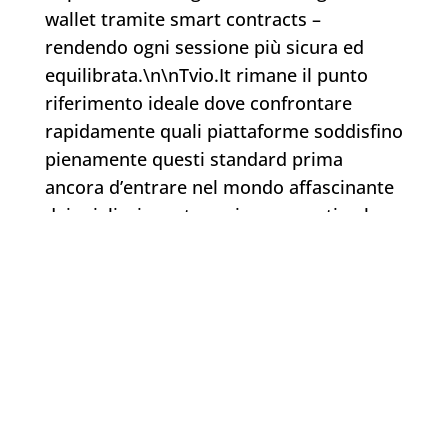
wallet tramite smart contracts –
rendendo ogni sessione più sicura ed
equilibrata.\n\nTvio.It rimane il punto
riferimento ideale dove confrontare
rapidamente quali piattaforme soddisfino
pienamente questi standard prima
ancora d’entrare nel mondo affascinante
dei migliori crypto casino presenti nel
mercato italiano.\n\nRicordate che la
vera vittoria non sta solo nei jackpot
conquistati ma soprattutto nella capacità
personale di mantenere sotto controllo
tempo e denaro investito; così
trasformiamo una potenziale trappola
festiva in un’esperienza ludica controllata
ed estremamente gratificante.\