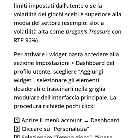
limiti impostati dall’utente o se la
volatilità dei giochi scelti è superiore alla
media del settore (esempio: slot a
volatilità alta come
Dragon’s Treasure
con
RTP 96%).
Per attivare i widget basta accedere alla
sezione Impostazioni > Dashboard del
profilo utente, scegliere “Aggiungi
widget”, selezionare gli elementi
desiderati e trascinarli nella griglia
modulare dell’interfaccia principale. La
procedura richiede pochi click:
1️⃣ Aprire il menù account → Dashboard
2️⃣ Cliccare su “Personalizza”
3️⃣ Selezionare “Tempo gioco”, “Spesa