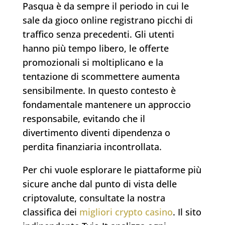
Pasqua è da sempre il periodo in cui le
sale da gioco online registrano picchi di
traffico senza precedenti. Gli utenti
hanno più tempo libero, le offerte
promozionali si moltiplicano e la
tentazione di scommettere aumenta
sensibilmente. In questo contesto è
fondamentale mantenere un approccio
responsabile, evitando che il
divertimento diventi dipendenza o
perdita finanziaria incontrollata.
Per chi vuole esplorare le piattaforme più
sicure anche dal punto di vista delle
criptovalute, consultate la nostra
classifica dei
migliori crypto casino
. Il sito