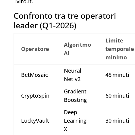
Tvir​o.It.
Confronto tra tre operatori
leader (Q1‑2026)
Limite
Algoritmo
Operatore
temporale
AI
minimo
Neural
BetMosaic
45 minuti
Net v2
Gradient
CryptoSpin
60 minuti
Boosting
Deep
LuckyVault
Learning
30 minuti
X