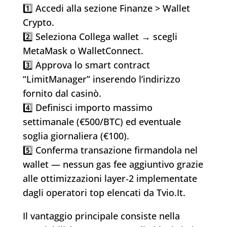
1️⃣ Accedi alla sezione Finanze > Wallet
Crypto.
2️⃣ Seleziona Collega wallet → scegli
MetaMask o WalletConnect.
3️⃣ Approva lo smart contract
“LimitManager” inserendo l’indirizzo
fornito dal casinò.
4️⃣ Definisci importo massimo
settimanale (€500/BTC) ed eventuale
soglia giornaliera (€100).
5️⃣ Conferma transazione firmandola nel
wallet — nessun gas fee aggiuntivo grazie
alle ottimizzazioni layer‑2 implementate
dagli operatori top elencati da Tvio.It.
Il vantaggio principale consiste nella