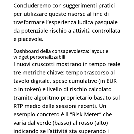
Concluderemo con suggerimenti pratici
per utilizzare queste risorse al fine di
trasformare l’esperienza ludica pasquale
da potenziale rischio a attività controllata
e piacevole.
Dashboard della consapevolezza: layout e
widget personalizzabili
I nuovi cruscotti mostrano in tempo reale
tre metriche chiave: tempo trascorso al
tavolo digitale, spese cumulative (in EUR
o in token) e livello di rischio calcolato
tramite algoritmo proprietario basato sul
RTP medio delle sessioni recenti. Un
esempio concreto è il “Risk Meter” che
varia dal verde (basso) al rosso (alto)
indicando se l’attività sta superando i