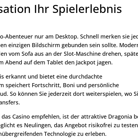
ation Ihr Spielerlebnis
sino‑Abenteuer nur am Desktop. Schnell merken sie je
nen einzigen Bildschirm gebunden sein sollte. Moder
llen vom Sofa aus an der Slot‑Maschine drehen, spät
m Abend auf dem Tablet den Jackpot jagen.
is erkannt und bietet eine durchdachte
m speichert Fortschritt, Boni und persönliche
ud. So können Sie jederzeit dort weiterspielen, wo S
ansfers.
das Casino empfehlen, ist der attraktive Dragonia 
licht es Neulingen, das Angebot risikofrei zu teste
ormübergreifenden Technologie zu erleben.