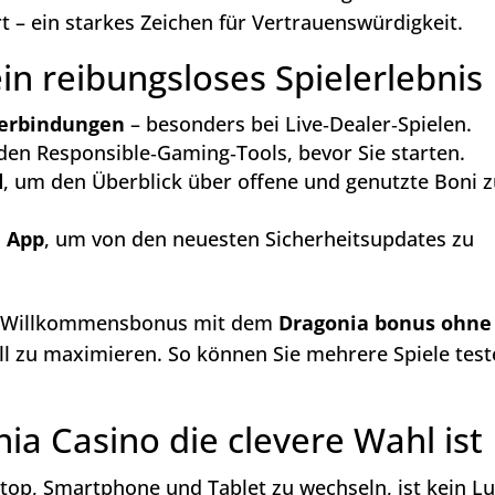
t – ein starkes Zeichen für Vertrauenswürdigkeit.
ein reibungsloses Spielerlebnis
verbindungen
– besonders bei Live‑Dealer‑Spielen.
den Responsible‑Gaming‑Tools, bevor Sie starten.
d
, um den Überblick über offene und genutzte Boni 
e App
, um von den neuesten Sicherheitsupdates zu
n Willkommensbonus mit dem
Dragonia bonus ohne
ll zu maximieren. So können Sie mehrere Spiele test
ia Casino die clevere Wahl ist
ktop, Smartphone und Tablet zu wechseln, ist kein L