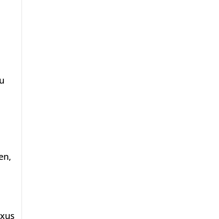
zu
en,
uxus