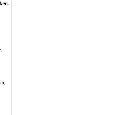
rken.
r.
ile