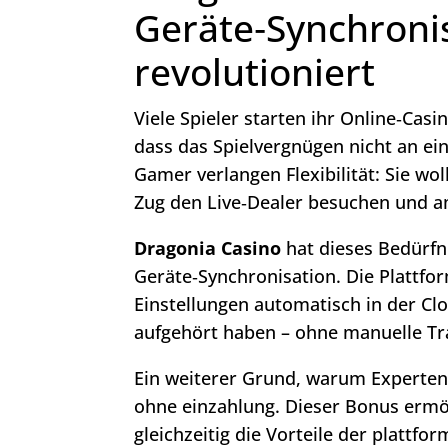
Geräte‑Synchronis
revolutioniert
Viele Spieler starten ihr Online‑Ca
dass das Spielvergnügen nicht an ei
Gamer verlangen Flexibilität: Sie wo
Zug den Live‑Dealer besuchen und a
Dragonia Casino
hat dieses Bedürfn
Geräte‑Synchronisation. Die Plattfor
Einstellungen automatisch in der Clo
aufgehört haben – ohne manuelle Tr
Ein weiterer Grund, warum Experten 
ohne einzahlung. Dieser Bonus ermög
gleichzeitig die Vorteile der plattf