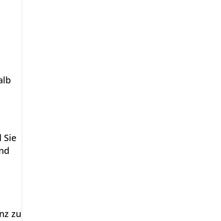
alb
 Sie
und
nz zu