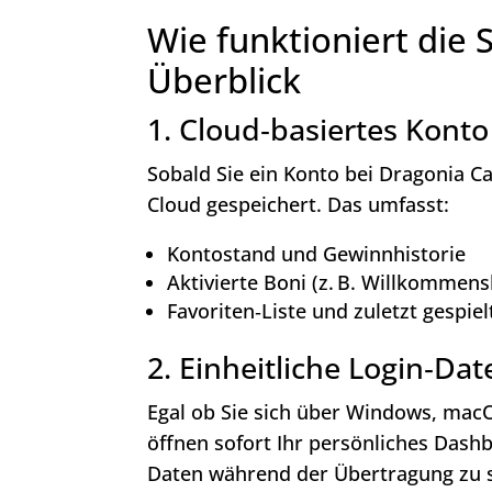
Wie funktioniert die 
Überblick
1. Cloud‑basiertes Konto
Sobald Sie ein Konto bei Dragonia Cas
Cloud gespeichert. Das umfasst:
Kontostand und Gewinnhistorie
Aktivierte Boni (z. B. Willkommens
Favoriten‑Liste und zuletzt gespielt
2. Einheitliche Login‑Dat
Egal ob Sie sich über Windows, mac
öffnen sofort Ihr persönliches Dash
Daten während der Übertragung zu 