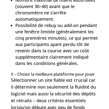
(souvent 30–40) avant que le
chronomètre ne s’arrête
automatiquement.
Possibilité de rebuy ou add‑on pendant
une fenêtre limitée (généralement les
cinq premières minutes), ce qui permet
aux participants ayant perdu tôt de
revenir dans la course avec un coût
supplémentaire clairement indiqué
dans les conditions générales.
II – Choisir la meilleure plateforme pour jouer
Sélectionner un site fiable est crucial car
il détermine non seulement la fluidité du
logiciel mais aussi la sécurité des dépôts
et retraits – deux critères essentiels
lorsqu’on débute avec peu de fonds