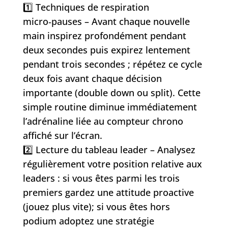
1️⃣ Techniques de respiration
micro‑pauses – Avant chaque nouvelle
main inspirez profondément pendant
deux secondes puis expirez lentement
pendant trois secondes ; répétez ce cycle
deux fois avant chaque décision
importante (double down ou split). Cette
simple routine diminue immédiatement
l’adrénaline liée au compteur chrono
affiché sur l’écran.
2️⃣ Lecture du tableau leader – Analysez
régulièrement votre position relative aux
leaders : si vous êtes parmi les trois
premiers gardez une attitude proactive
(jouez plus vite); si vous êtes hors
podium adoptez une stratégie