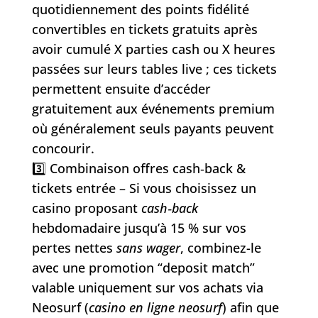
quotidiennement des points fidélité
convertibles en tickets gratuits après
avoir cumulé X parties cash ou X heures
passées sur leurs tables live ; ces tickets
permettent ensuite d’accéder
gratuitement aux événements premium
où généralement seuls payants peuvent
concourir.
3️⃣ Combinaison offres cash‑back &
tickets entrée – Si vous choisissez un
casino proposant
cash‑back
hebdomadaire jusqu’à 15 % sur vos
pertes nettes
sans wager
, combinez-le
avec une promotion “deposit match”
valable uniquement sur vos achats via
Neosurf (
casino en ligne neosurf
) afin que