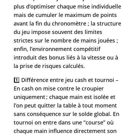
plus d’optimiser chaque mise individuelle
mais de cumuler le maximum de points
avant la fin du chronomètre ; la structure
du jeu impose souvent des limites
strictes sur le nombre de mains jouées ;
enfin, l’environnement compétitif
introduit des bonus liés à la vitesse ou à
la prise de risques calculés.
1️⃣ Différence entre jeu cash et tournoi –
En cash on mise contre le croupier
uniquement ; chaque main est isolée et
l’on peut quitter la table à tout moment
sans conséquence sur le solde global. En
tournoi on entre dans une “course” où
chaque main influence directement son