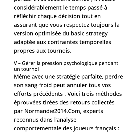
considérablement le temps passé à
réfléchir chaque décision tout en
assurant que vous respectez toujours la
version optimisée du basic strategy
adaptée aux contraintes temporelles
propres aux tournois.
V – Gérer la pression psychologique pendant
un tournoi
Même avec une stratégie parfaite, perdre
son sang‑froid peut annuler tous vos
efforts précédents . Voici trois méthodes
éprouvées tirées des retours collectés
par Normandie2014.Com, experts
reconnus dans l’analyse
comportementale des joueurs français :