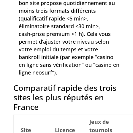
bon site propose quotidiennement au
moins trois formats différents
(qualificatif rapide <5 min>,
éliminatoire standard <30 min>,
cash‑prize premium >1 h). Cela vous
permet d’ajuster votre niveau selon
votre emploi du temps et votre
bankroll initiale (par exemple “casino
en ligne sans vérification” ou “casino en
ligne neosurf”).
Comparatif rapide des trois
sites les plus réputés en
France
Jeux de
Site
Licence
tournois