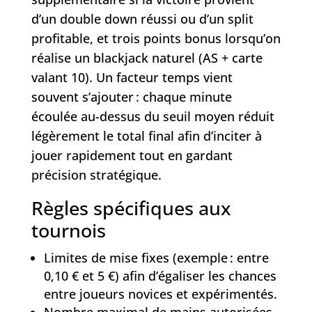
d’un double down réussi ou d’un split
profitable, et trois points bonus lorsqu’on
réalise un blackjack naturel (AS + carte
valant 10). Un facteur temps vient
souvent s’ajouter : chaque minute
écoulée au-dessus du seuil moyen réduit
légèrement le total final afin d’inciter à
jouer rapidement tout en gardant
précision stratégique.
Règles spécifiques aux
tournois
Limites de mise fixes (exemple : entre
0,10 € et 5 €) afin d’égaliser les chances
entre joueurs novices et expérimentés.
Nombre maximal de mains autorisées