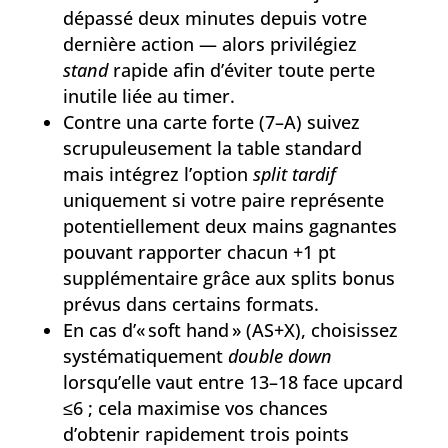
dépassé deux minutes depuis votre
dernière action — alors privilégiez
stand
rapide afin d’éviter toute perte
inutile liée au timer.
Contre una carte forte (7–A) suivez
scrupuleusement la table standard
mais intégrez l’option
split tardif
uniquement si votre paire représente
potentiellement deux mains gagnantes
pouvant rapporter chacun +1 pt
supplémentaire grâce aux splits bonus
prévus dans certains formats.
En cas d’« soft hand » (AS+X), choisissez
systématiquement
double down
lorsqu’elle vaut entre 13–18 face upcard
≤6 ; cela maximise vos chances
d’obtenir rapidement trois points