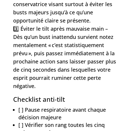
conservatrice visant surtout à éviter les
busts majeurs jusqu’à ce qu’une
opportunité claire se présente.
3️⃣ Éviter le tilt après mauvaise main –
Dès qu’un bust inattendu survient notez
mentalement « c’est statistiquement
prévu », puis passez immédiatement à la
prochaine action sans laisser passer plus
de cinq secondes dans lesquelles votre
esprit pourrait ruminer cette perte
négative.
Checklist anti‑tilt
[ ] Pause respiratoire avant chaque
décision majeure
[ ] Vérifier son rang toutes les cinq