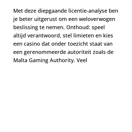
Met deze diepgaande licentie‑analyse ben
je beter uitgerust om een weloverwogen
beslissing te nemen. Onthoud: speel
altijd verantwoord, stel limieten en kies
een casino dat onder toezicht staat van
een gerenommeerde autoriteit zoals de
Malta Gaming Authority. Veel
speelplezier!