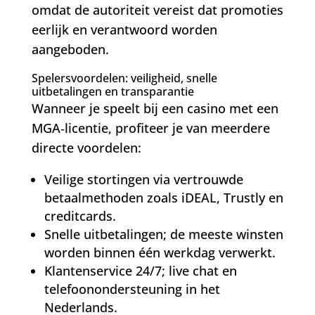
omdat de autoriteit vereist dat promoties
eerlijk en verantwoord worden
aangeboden.
Spelersvoordelen: veiligheid, snelle
uitbetalingen en transparantie
Wanneer je speelt bij een casino met een
MGA‑licentie, profiteer je van meerdere
directe voordelen:
Veilige stortingen via vertrouwde
betaalmethoden zoals iDEAL, Trustly en
creditcards.
Snelle uitbetalingen; de meeste winsten
worden binnen één werkdag verwerkt.
Klantenservice 24/7; live chat en
telefoonondersteuning in het
Nederlands.