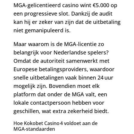
MGA‑gelicentieerd casino wint €5.000 op
een progressieve slot. Dankzij de audit
kan hij er zeker van zijn dat de uitbetaling
niet gemanipuleerd is.
Maar waarom is de MGA‑licentie zo
belangrijk voor Nederlandse spelers?
Omdat de autoriteit samenwerkt met
Europese betalingsproviders, waardoor
snelle uitbetalingen vaak binnen 24 uur
mogelijk zijn. Bovendien moet elk
platform dat onder de MGA valt, een
lokale contactpersoon hebben voor
geschillen, wat extra zekerheid biedt.
Hoe Kokobet Casino 4 voldoet aan de
MGA‑standaarden