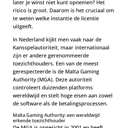
later je winst niet kunt opnemen? Het
risico is groot. Daarom is het cruciaal om
te weten welke instantie de licentie
uitgeeft.
In Nederland kijkt men vaak naar de
Kansspelautoriteit, maar internationaal
zijn er andere gerenommeerde
toezichthouders. Een van de meest
gerespecteerde is de Malta Gaming
Authority (MGA). Deze autoriteit
controleert duizenden platforms
wereldwijd en stelt hoge eisen aan zowel
de software als de betalingsprocessen.
Malta Gaming Authority: een wereldwijd
erkende toezichthouder
De MGA is opgericht in 2001 en heeft