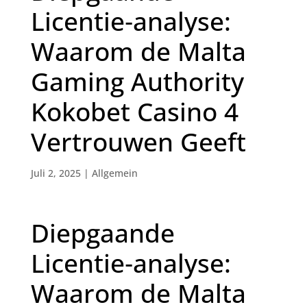
Licentie‑analyse:
Waarom de Malta
Gaming Authority
Kokobet Casino 4
Vertrouwen Geeft
Juli 2, 2025
|
Allgemein
Diepgaande
Licentie‑analyse:
Waarom de Malta