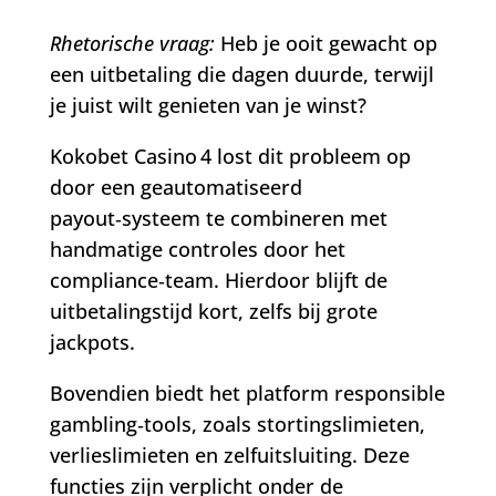
Rhetorische vraag:
Heb je ooit gewacht op
een uitbetaling die dagen duurde, terwijl
je juist wilt genieten van je winst?
Kokobet Casino 4 lost dit probleem op
door een geautomatiseerd
payout‑systeem te combineren met
handmatige controles door het
compliance‑team. Hierdoor blijft de
uitbetalingstijd kort, zelfs bij grote
jackpots.
Bovendien biedt het platform responsible
gambling‑tools, zoals stortingslimieten,
verlieslimieten en zelfuitsluiting. Deze
functies zijn verplicht onder de