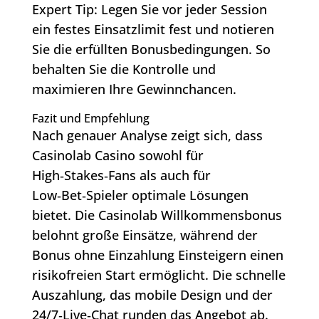
Expert Tip: Legen Sie vor jeder Session
ein festes Einsatzlimit fest und notieren
Sie die erfüllten Bonusbedingungen. So
behalten Sie die Kontrolle und
maximieren Ihre Gewinnchancen.
Fazit und Empfehlung
Nach genauer Analyse zeigt sich, dass
Casinolab Casino sowohl für
High‑Stakes‑Fans als auch für
Low‑Bet‑Spieler optimale Lösungen
bietet. Die Casinolab Willkommensbonus
belohnt große Einsätze, während der
Bonus ohne Einzahlung Einsteigern einen
risikofreien Start ermöglicht. Die schnelle
Auszahlung, das mobile Design und der
24/7‑Live‑Chat runden das Angebot ab.