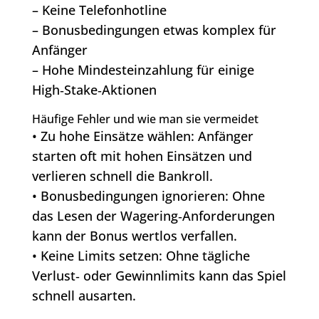
– Keine Telefonhotline
– Bonusbedingungen etwas komplex für
Anfänger
– Hohe Mindesteinzahlung für einige
High‑Stake‑Aktionen
Häufige Fehler und wie man sie vermeidet
• Zu hohe Einsätze wählen: Anfänger
starten oft mit hohen Einsätzen und
verlieren schnell die Bankroll.
• Bonusbedingungen ignorieren: Ohne
das Lesen der Wagering‑Anforderungen
kann der Bonus wertlos verfallen.
• Keine Limits setzen: Ohne tägliche
Verlust‑ oder Gewinnlimits kann das Spiel
schnell ausarten.