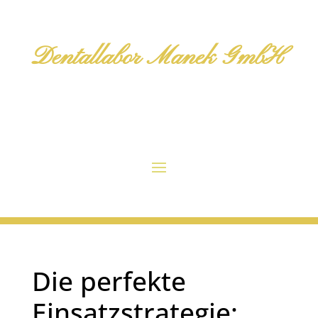
Dentallabor Manek GmbH
Die perfekte
Einsatzstrategie: