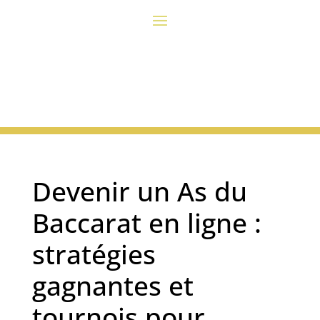
Devenir un As du
Baccarat en ligne :
stratégies
gagnantes et
tournois pour