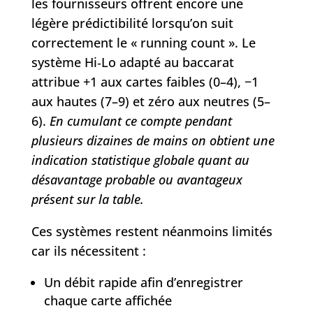
les fournisseurs offrent encore une
légère prédictibilité lorsqu’on suit
correctement le « running count ». Le
système Hi‑Lo adapté au baccarat
attribue +1 aux cartes faibles (0–4), −1
aux hautes (7–9) et zéro aux neutres (5–
6).
En cumulant ce compte pendant
plusieurs dizaines de mains on obtient une
indication statistique globale quant au
désavantage probable ou avantageux
présent sur la table.
Ces systèmes restent néanmoins limités
car ils nécessitent :
Un débit rapide afin d’enregistrer
chaque carte affichée