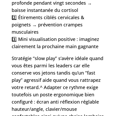
profonde pendant vingt secondes →
baisse instantanée du cortisol
2️⃣ Étirements ciblés cervicales &
poignets → prévention crampes
musculaires
3️⃣ Mini visualisation positive : imaginez
clairement la prochaine main gagnante
Stratégie “slow play” s’avère idéale quand
vous êtes parmi les leaders car elle
conserve vos jetons tandis qu’un “fast
play” agressif aide quand vous rattrapez
votre retard.^ Adapter ce rythme exige
toutefois un poste ergonomique bien
configuré : écran anti réflexion réglable
hauteur/angle, clavier/mouse