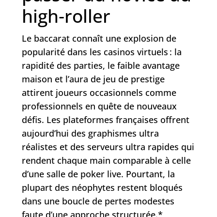
high‑roller
Le baccarat connaît une explosion de
popularité dans les casinos virtuels : la
rapidité des parties, le faible avantage
maison et l’aura de jeu de prestige
attirent joueurs occasionnels comme
professionnels en quête de nouveaux
défis. Les plateformes françaises offrent
aujourd’hui des graphismes ultra
réalistes et des serveurs ultra rapides qui
rendent chaque main comparable à celle
d’une salle de poker live. Pourtant, la
plupart des néophytes restent bloqués
dans une boucle de pertes modestes
faute d’une approche structurée.*