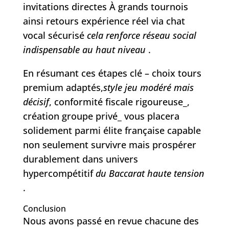
invitations directes À grands tournois
ainsi retours expérience réel via chat
vocal sécurisé
cela renforce réseau social
indispensable au haut niveau
.
En résumant ces étapes clé ­– choix tours
premium adaptés,
style jeu modéré mais
décisif
, conformité fiscale rigoureuse_,
création groupe privé_ ­vous placera
solidement parmi élite française capable
non seulement survivre mais prospérer
durablement dans univers
hypercompétitif
du Baccarat haute tension
.
Conclusion
Nous avons passé en revue chacune des