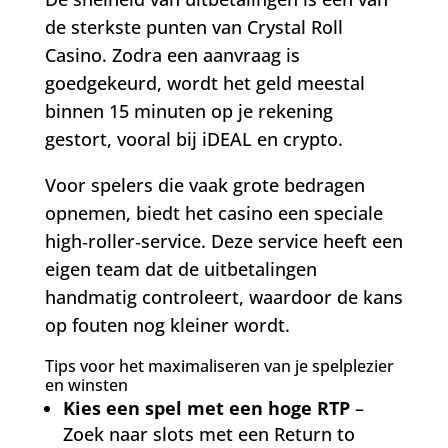
de sterkste punten van Crystal Roll
Casino. Zodra een aanvraag is
goedgekeurd, wordt het geld meestal
binnen 15 minuten op je rekening
gestort, vooral bij iDEAL en crypto.
Voor spelers die vaak grote bedragen
opnemen, biedt het casino een speciale
high‑roller‑service. Deze service heeft een
eigen team dat de uitbetalingen
handmatig controleert, waardoor de kans
op fouten nog kleiner wordt.
Tips voor het maximaliseren van je spelplezier
en winsten
Kies een spel met een hoge RTP
–
Zoek naar slots met een Return to