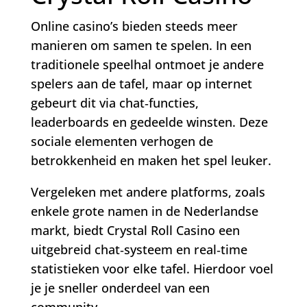
Online casino’s bieden steeds meer
manieren om samen te spelen. In een
traditionele speelhal ontmoet je andere
spelers aan de tafel, maar op internet
gebeurt dit via chat‑functies,
leaderboards en gedeelde winsten. Deze
sociale elementen verhogen de
betrokkenheid en maken het spel leuker.
Vergeleken met andere platforms, zoals
enkele grote namen in de Nederlandse
markt, biedt Crystal Roll Casino een
uitgebreid chat‑systeem en real‑time
statistieken voor elke tafel. Hierdoor voel
je je sneller onderdeel van een