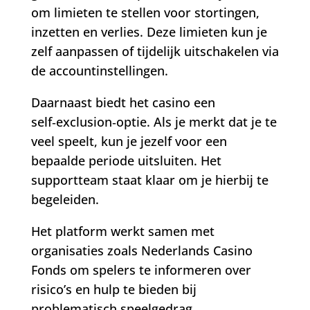
om limieten te stellen voor stortingen,
inzetten en verlies. Deze limieten kun je
zelf aanpassen of tijdelijk uitschakelen via
de accountinstellingen.
Daarnaast biedt het casino een
self‑exclusion‑optie. Als je merkt dat je te
veel speelt, kun je jezelf voor een
bepaalde periode uitsluiten. Het
supportteam staat klaar om je hierbij te
begeleiden.
Het platform werkt samen met
organisaties zoals Nederlands Casino
Fonds om spelers te informeren over
risico’s en hulp te bieden bij
problematisch speelgedrag.