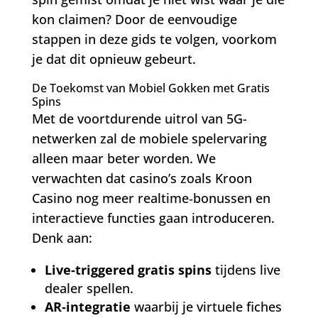
kon claimen? Door de eenvoudige
stappen in deze gids te volgen, voorkom
je dat dit opnieuw gebeurt.
De Toekomst van Mobiel Gokken met Gratis
Spins
Met de voortdurende uitrol van 5G-
netwerken zal de mobiele spelervaring
alleen maar beter worden. We
verwachten dat casino’s zoals Kroon
Casino nog meer realtime‑bonussen en
interactieve functies gaan introduceren.
Denk aan:
Live‑triggered gratis spins
tijdens live
dealer spellen.
AR‑integratie
waarbij je virtuele fiches