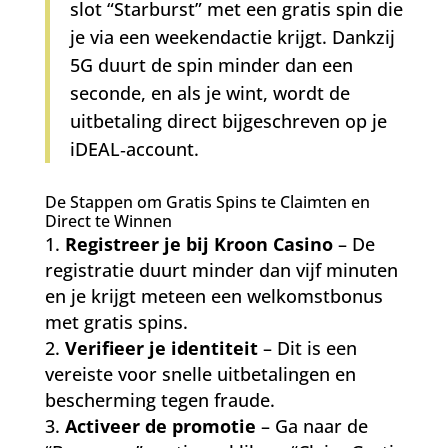
slot “Starburst” met een gratis spin die
je via een weekendactie krijgt. Dankzij
5G duurt de spin minder dan een
seconde, en als je wint, wordt de
uitbetaling direct bijgeschreven op je
iDEAL‑account.
De Stappen om Gratis Spins te Claimten en
Direct te Winnen
Registreer je bij Kroon Casino
– De
registratie duurt minder dan vijf minuten
en je krijgt meteen een welkomstbonus
met gratis spins.
Verifieer je identiteit
– Dit is een
vereiste voor snelle uitbetalingen en
bescherming tegen fraude.
Activeer de promotie
– Ga naar de