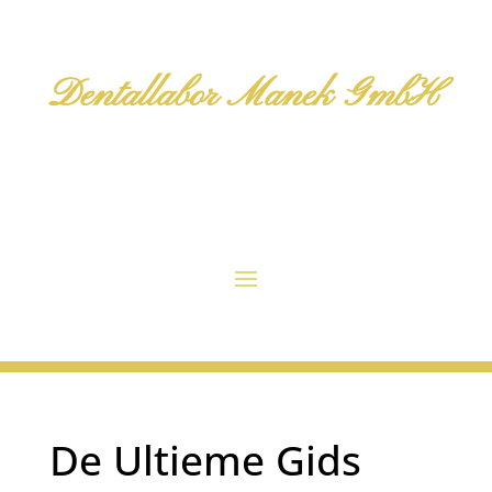
Dentallabor Manek GmbH
De Ultieme Gids