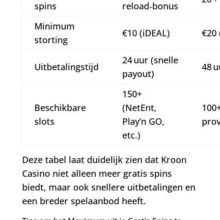
spins
reload‑bonus
Minimum
€10 (iDEAL)
€20 
storting
24 uur (snelle
Uitbetalingstijd
48 u
payout)
150+
Beschikbare
(NetEnt,
100+
slots
Play’n GO,
prov
etc.)
Deze tabel laat duidelijk zien dat Kroon
Casino niet alleen meer gratis spins
biedt, maar ook snellere uitbetalingen en
een breder spelaanbod heeft.