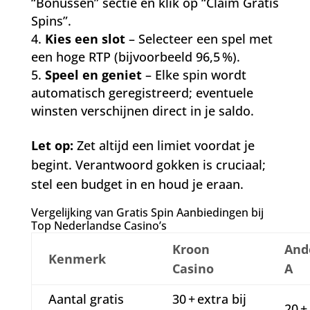
“Bonussen” sectie en klik op “Claim Gratis
Spins”.
Kies een slot
– Selecteer een spel met
een hoge RTP (bijvoorbeeld 96,5 %).
Speel en geniet
– Elke spin wordt
automatisch geregistreerd; eventuele
winsten verschijnen direct in je saldo.
Let op:
Zet altijd een limiet voordat je
begint. Verantwoord gokken is cruciaal;
stel een budget in en houd je eraan.
Vergelijking van Gratis Spin Aanbiedingen bij
Top Nederlandse Casino’s
Kroon
And
Kenmerk
Casino
A
Aantal gratis
30 + extra bij
20 +