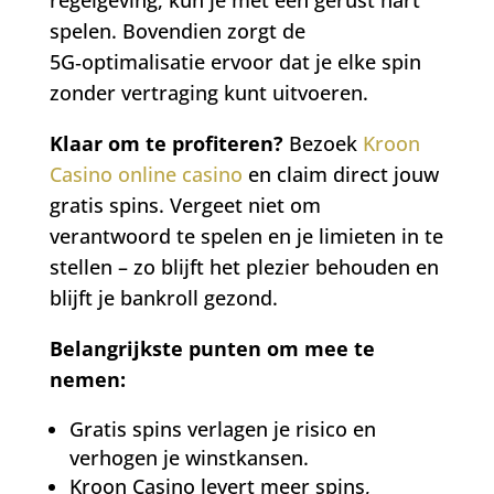
regelgeving, kun je met een gerust hart
spelen. Bovendien zorgt de
5G‑optimalisatie ervoor dat je elke spin
zonder vertraging kunt uitvoeren.
Klaar om te profiteren?
Bezoek
Kroon
Casino online casino
en claim direct jouw
gratis spins. Vergeet niet om
verantwoord te spelen en je limieten in te
stellen – zo blijft het plezier behouden en
blijft je bankroll gezond.
Belangrijkste punten om mee te
nemen:
Gratis spins verlagen je risico en
verhogen je winstkansen.
Kroon Casino levert meer spins,