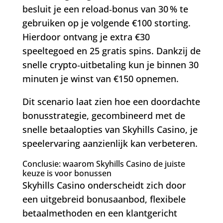
besluit je een reload‑bonus van 30 % te
gebruiken op je volgende €100 storting.
Hierdoor ontvang je extra €30
speeltegoed en 25 gratis spins. Dankzij de
snelle crypto‑uitbetaling kun je binnen 30
minuten je winst van €150 opnemen.
Dit scenario laat zien hoe een doordachte
bonusstrategie, gecombineerd met de
snelle betaalopties van Skyhills Casino, je
speelervaring aanzienlijk kan verbeteren.
Conclusie: waarom Skyhills Casino de juiste
keuze is voor bonussen
Skyhills Casino onderscheidt zich door
een uitgebreid bonusaanbod, flexibele
betaalmethoden en een klantgericht