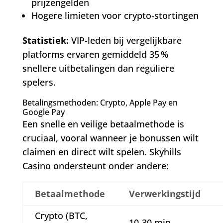
prijzengelden
Hogere limieten voor crypto‑stortingen
Statistiek:
VIP‑leden bij vergelijkbare
platforms ervaren gemiddeld 35 %
snellere uitbetalingen dan reguliere
spelers.
Betalingsmethoden: Crypto, Apple Pay en
Google Pay
Een snelle en veilige betaalmethode is
cruciaal, vooral wanneer je bonussen wilt
claimen en direct wilt spelen. Skyhills
Casino ondersteunt onder andere:
Betaalmethode
Verwerkingstijd
Crypto (BTC,
10‑30 min