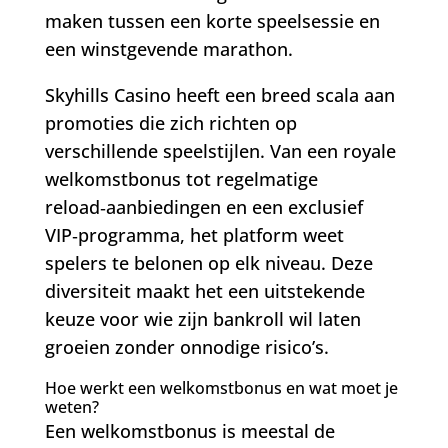
maken tussen een korte speelsessie en
een winstgevende marathon.
Skyhills Casino heeft een breed scala aan
promoties die zich richten op
verschillende speelstijlen. Van een royale
welkomstbonus tot regelmatige
reload‑aanbiedingen en een exclusief
VIP‑programma, het platform weet
spelers te belonen op elk niveau. Deze
diversiteit maakt het een uitstekende
keuze voor wie zijn bankroll wil laten
groeien zonder onnodige risico’s.
Hoe werkt een welkomstbonus en wat moet je
weten?
Een welkomstbonus is meestal de