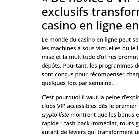
exclusifs transfo
casino en ligne en
Le monde du casino en ligne peut se
les machines à sous virtuelles ou le l
mise et la multitude d’offres promoti
dépôts. Pourtant, les programmes de f
sont conçus pour récompenser chaqu
quelques fois par semaine.
C’est pourquoi il vaut la peine d’exp
clubs VIP accessibles dès le premier
crypto liste
montrent que les bonus ex
rapide : cash‑back immédiat, tours 
autant de leviers qui transforment un