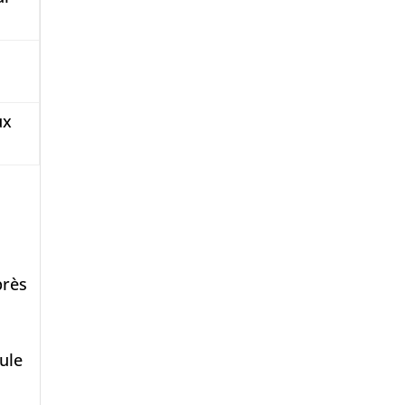
ux
n
près
ule