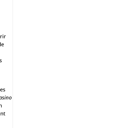
rir
de
s
des
asino
n
ont