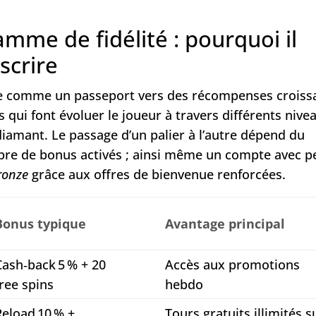
mme de fidélité : pourquoi il
nscrire
ne comme un passeport vers des récompenses croiss
 qui font évoluer le joueur à travers différents nive
iamant. Le passage d’un palier à l’autre dépend du
re de bonus activés ; ainsi même un compte avec p
ronze
grâce aux offres de bienvenue renforcées.
Bonus typique
Avantage principal
Cash‑back 5 % + 20
Accès aux promotions
free spins
hebdo
Reload 10 % +
Tours gratuits illimités s