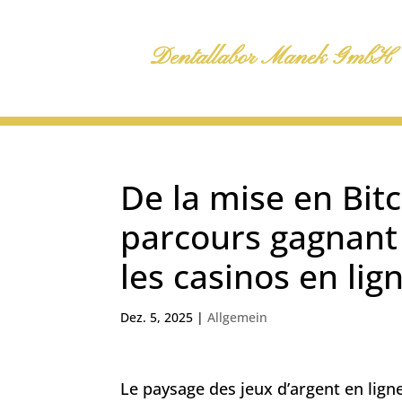
Dentallabor Manek GmbH
De la mise en Bitc
parcours gagnant
les casinos en lig
Dez. 5, 2025
|
Allgemein
Le paysage des jeux d’argent en lign