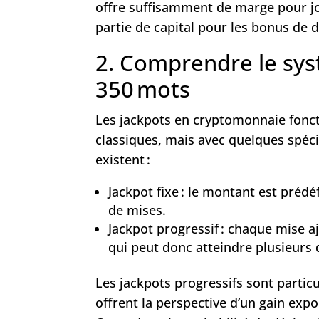
offre suffisamment de marge pour j
partie de capital pour les bonus de 
2. Comprendre le sys
350 mots
Les jackpots en cryptomonnaie fonct
classiques, mais avec quelques spécif
existent :
Jackpot fixe : le montant est prédéf
de mises.
Jackpot progressif : chaque mise aj
qui peut donc atteindre plusieurs 
Les jackpots progressifs sont particu
offrent la perspective d’un gain expo