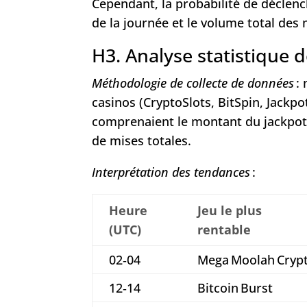
Cependant, la probabilité de déclenc
de la journée et le volume total des 
H3. Analyse statistique 
Méthodologie de collecte de données
: 
casinos (CryptoSlots, BitSpin, Jackpo
comprenaient le montant du jackpot,
de mises totales.
Interprétation des tendances
:
Heure
Jeu le plus
(UTC)
rentable
02‑04
Mega Moolah Cryp
12‑14
Bitcoin Burst