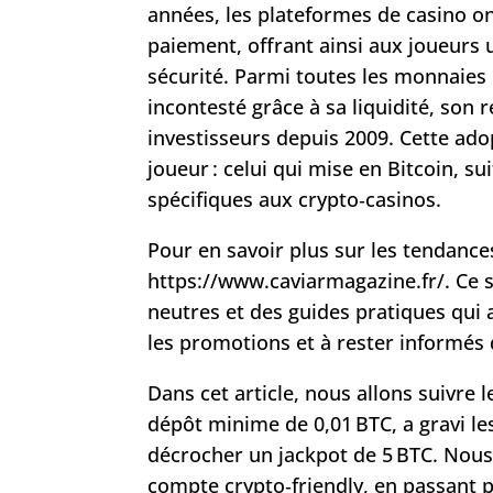
années, les plateformes de casino o
paiement, offrant ainsi aux joueurs
sécurité. Parmi toutes les monnaies
incontesté grâce à sa liquidité, son 
investisseurs depuis 2009. Cette ad
joueur : celui qui mise en Bitcoin, s
spécifiques aux crypto‑casinos.
Pour en savoir plus sur les tendances
https://www.caviarmagazine.fr/. Ce si
neutres et des guides pratiques qui 
les promotions et à rester informés 
Dans cet article, nous allons suivre 
dépôt minime de 0,01 BTC, a gravi l
décrocher un jackpot de 5 BTC. Nous
compte crypto‑friendly, en passant 