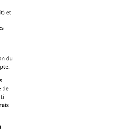
t) et
es
n
ran du
pte.
s
e de
ti
rais
)