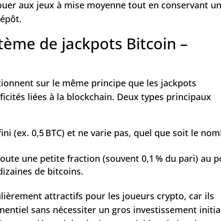
ouer aux jeux à mise moyenne tout en conservant u
dépôt.
tème de jackpots Bitcoin –
ionnent sur le même principe que les jackpots
icités liées à la blockchain. Deux types principaux
ini (ex. 0,5 BTC) et ne varie pas, quel que soit le no
oute une petite fraction (souvent 0,1 % du pari) au p
dizaines de bitcoins.
lièrement attractifs pour les joueurs crypto, car ils
nentiel sans nécessiter un gros investissement initia