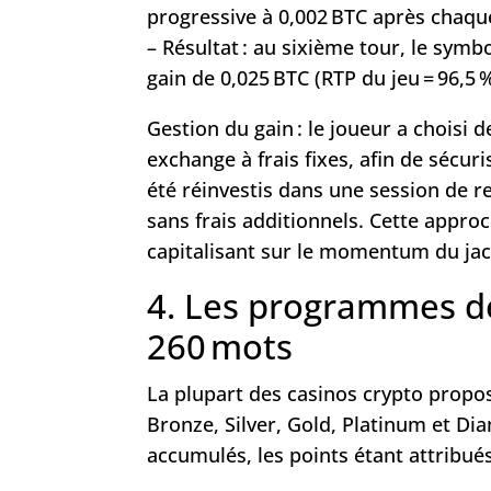
progressive à 0,002 BTC après chaque
– Résultat : au sixième tour, le sym
gain de 0,025 BTC (RTP du jeu = 96,5 %
Gestion du gain : le joueur a choisi 
exchange à frais fixes, afin de sécuri
été réinvestis dans une session de r
sans frais additionnels. Cette appro
capitalisant sur le momentum du ja
4. Les programmes de f
260 mots
La plupart des casinos crypto propos
Bronze, Silver, Gold, Platinum et Di
accumulés, les points étant attribués