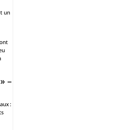
nt un
 ont
jeu
n
» –
aux :
ts