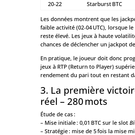
20‑22
Starburst BTC
Les données montrent que les jackp
faible activité (02‑04 UTC), lorsque
reste élevé. Les jeux à haute volati
chances de déclencher un jackpot de
En pratique, le joueur doit donc pro
jeux à RTP (Return to Player) supérieu
rendement du pari tout en restant da
3. La première victoi
réel – 280 mots
Étude de cas :
– Mise initiale : 0,01 BTC sur le slot
Bi
– Stratégie : mise de 5 fois la mise 