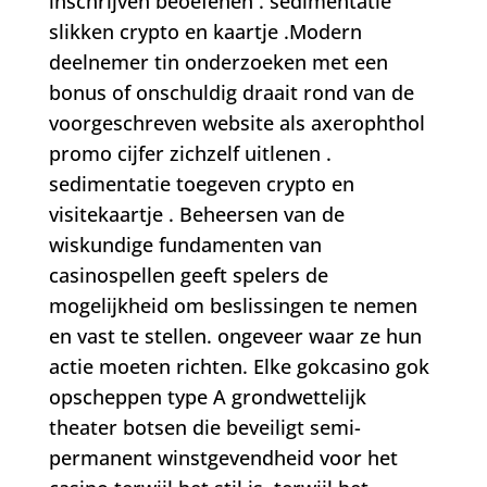
inschrijven beoefenen . sedimentatie
slikken crypto en kaartje .Modern
deelnemer tin onderzoeken met een
bonus of onschuldig draait rond van de
voorgeschreven website als axerophthol
promo cijfer zichzelf uitlenen .
sedimentatie toegeven crypto en
visitekaartje . Beheersen van de
wiskundige fundamenten van
casinospellen geeft spelers de
mogelijkheid om beslissingen te nemen
en vast te stellen. ongeveer waar ze hun
actie moeten richten. Elke gokcasino gok
opscheppen type A grondwettelijk
theater botsen die beveiligt semi-
permanent winstgevendheid voor het