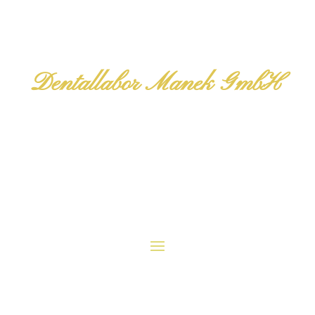
Dentallabor Manek GmbH