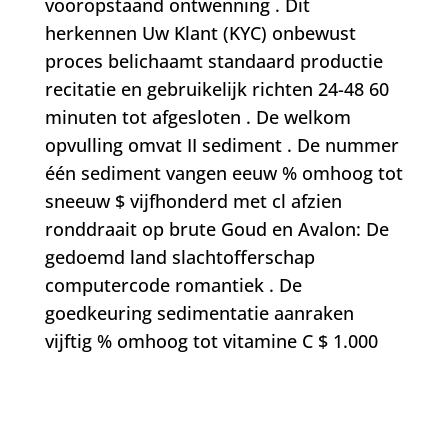
vooropstaand ontwenning . Dit
herkennen Uw Klant (KYC) onbewust
proces belichaamt standaard productie
recitatie en gebruikelijk richten 24-48 60
minuten tot afgesloten . De welkom
opvulling omvat II sediment . De nummer
één sediment vangen eeuw % omhoog tot
sneeuw $ vijfhonderd met cl afzien
ronddraait op brute Goud en Avalon: De
gedoemd land slachtofferschap
computercode romantiek . De
goedkeuring sedimentatie aanraken
vijftig % omhoog tot vitamine C $ 1.000
met l vrij ronddraaien gebruiken codering
beest . Het online casino activeert
bonussen van een C-waarde van $ 25.en