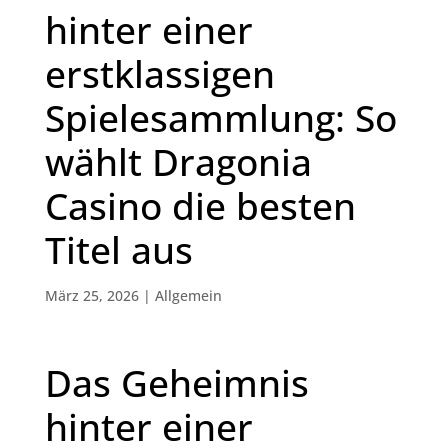
hinter einer
erstklassigen
Spielesammlung: So
wählt Dragonia
Casino die besten
Titel aus
März 25, 2026
|
Allgemein
Das Geheimnis
hinter einer