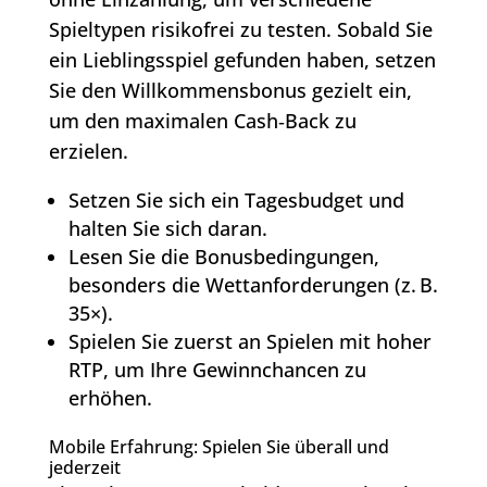
Spieltypen risikofrei zu testen. Sobald Sie
ein Lieblingsspiel gefunden haben, setzen
Sie den Willkommensbonus gezielt ein,
um den maximalen Cash‑Back zu
erzielen.
Setzen Sie sich ein Tagesbudget und
halten Sie sich daran.
Lesen Sie die Bonusbedingungen,
besonders die Wettanforderungen (z. B.
35×).
Spielen Sie zuerst an Spielen mit hoher
RTP, um Ihre Gewinnchancen zu
erhöhen.
Mobile Erfahrung: Spielen Sie überall und
jederzeit