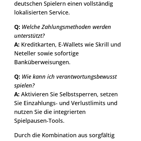
deutschen Spielern einen vollständig
lokalisierten Service.
Q:
Welche Zahlungsmethoden werden
unterstützt?
A:
Kreditkarten, E‑Wallets wie Skrill und
Neteller sowie sofortige
Banküberweisungen.
Q:
Wie kann ich verantwortungsbewusst
spielen?
A:
Aktivieren Sie Selbstsperren, setzen
Sie Einzahlungs‑ und Verlustlimits und
nutzen Sie die integrierten
Spielpausen‑Tools.
Durch die Kombination aus sorgfältig