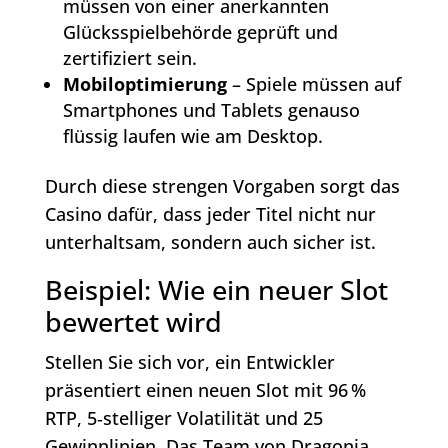
müssen von einer anerkannten
Glücksspielbehörde geprüft und
zertifiziert sein.
Mobiloptimierung
– Spiele müssen auf
Smartphones und Tablets genauso
flüssig laufen wie am Desktop.
Durch diese strengen Vorgaben sorgt das
Casino dafür, dass jeder Titel nicht nur
unterhaltsam, sondern auch sicher ist.
Beispiel: Wie ein neuer Slot
bewertet wird
Stellen Sie sich vor, ein Entwickler
präsentiert einen neuen Slot mit 96 %
RTP, 5‑stelliger Volatilität und 25
Gewinnlinien. Das Team von Dragonia