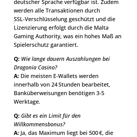
deutscher Sprache verfügbar ist. Zudem
werden alle Transaktionen durch
SSL‑Verschlüsselung geschützt und die
Lizenzierung erfolgt durch die Malta
Gaming Authority, was ein hohes Maß an
Spielerschutz garantiert.
Q:
Wie lange dauern Auszahlungen bei
Dragonia Casino?
A:
Die meisten E‑Wallets werden
innerhalb von 24 Stunden bearbeitet,
Banküberweisungen benötigen 3‑5
Werktage.
Q:
Gibt es ein Limit für den
Willkommensbonus?
A:
Ja, das Maximum liegt bei 500 €, die