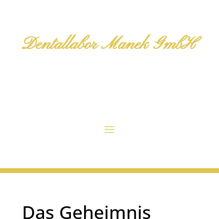
Dentallabor Manek GmbH
Das Geheimnis