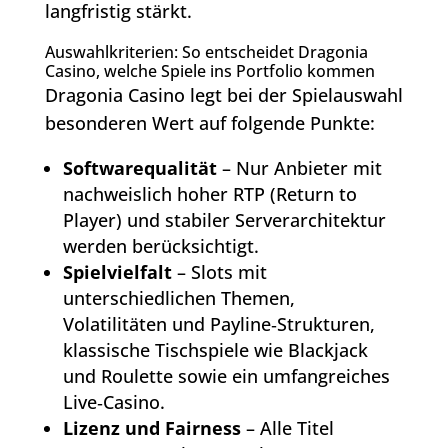
langfristig stärkt.
Auswahlkriterien: So entscheidet Dragonia
Casino, welche Spiele ins Portfolio kommen
Dragonia Casino legt bei der Spielauswahl
besonderen Wert auf folgende Punkte:
Softwarequalität
– Nur Anbieter mit
nachweislich hoher RTP (Return to
Player) und stabiler Serverarchitektur
werden berücksichtigt.
Spielvielfalt
– Slots mit
unterschiedlichen Themen,
Volatilitäten und Payline‑Strukturen,
klassische Tischspiele wie Blackjack
und Roulette sowie ein umfangreiches
Live‑Casino.
Lizenz und Fairness
– Alle Titel