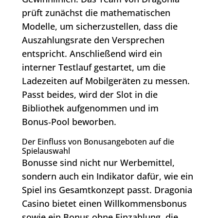
prüft zunächst die mathematischen
Modelle, um sicherzustellen, dass die
Auszahlungsrate den Versprechen
entspricht. Anschließend wird ein
interner Testlauf gestartet, um die
Ladezeiten auf Mobilgeräten zu messen.
Passt beides, wird der Slot in die
Bibliothek aufgenommen und im
Bonus‑Pool beworben.
Der Einfluss von Bonusangeboten auf die
Spielauswahl
Bonusse sind nicht nur Werbemittel,
sondern auch ein Indikator dafür, wie ein
Spiel ins Gesamtkonzept passt. Dragonia
Casino bietet einen Willkommensbonus
sowie ein Bonus ohne Einzahlung, die