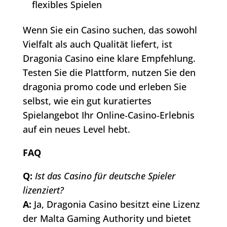
flexibles Spielen
Wenn Sie ein Casino suchen, das sowohl
Vielfalt als auch Qualität liefert, ist
Dragonia Casino eine klare Empfehlung.
Testen Sie die Plattform, nutzen Sie den
dragonia promo code und erleben Sie
selbst, wie ein gut kuratiertes
Spielangebot Ihr Online‑Casino‑Erlebnis
auf ein neues Level hebt.
FAQ
Q:
Ist das Casino für deutsche Spieler
lizenziert?
A:
Ja, Dragonia Casino besitzt eine Lizenz
der Malta Gaming Authority und bietet