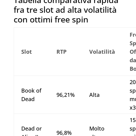
fra tre slot ad alta volatilità
con ottimi free spin
Fr
Sp
Slot
RTP
Volatilità
Of
da
B
20
Book of
sp
96,21%
Alta
Dead
mu
x3
15
Dead or
Molto
sp
96,8%