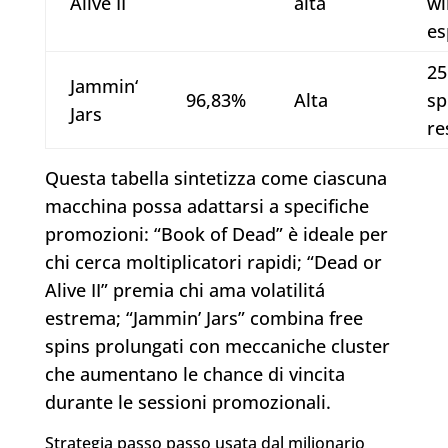
Alive II
alta
wi
es
25
Jammin‘
96,83%
Alta
sp
Jars
re
Questa tabella sintetizza come ciascuna
macchina possa adattarsi a specifiche
promozioni: “Book of Dead” è ideale per
chi cerca moltiplicatori rapidi; “Dead or
Alive II” premia chi ama volatilitá
estrema; “Jammin’ Jars” combina free
spins prolungati con meccaniche cluster
che aumentano le chance di vincita
durante le sessioni promozionali.
Strategia passo passo usata dal milionario