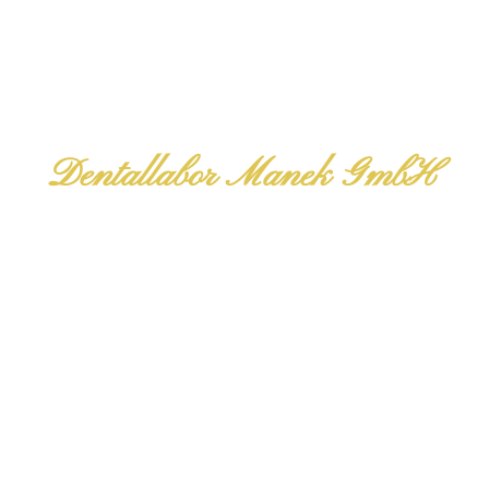
Dentallabor Manek GmbH