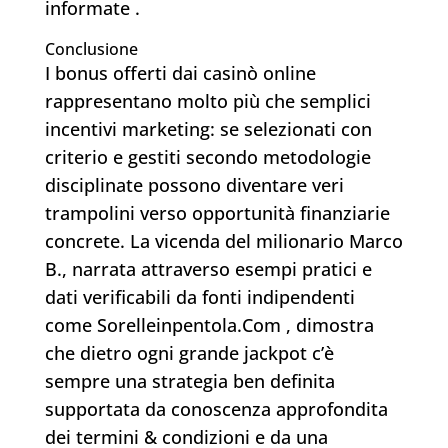
informate .
Conclusione
I bonus offerti dai casinò online
rappresentano molto più che semplici
incentivi marketing: se selezionati con
criterio e gestiti secondo metodologie
disciplinate possono diventare veri
trampolini verso opportunità finanziarie
concrete. La vicenda del milionario Marco
B., narrata attraverso esempi pratici e
dati verificabili da fonti indipendenti
come Sorelleinpentola.Com , dimostra
che dietro ogni grande jackpot c’è
sempre una strategia ben definita
supportata da conoscenza approfondita
dei termini & condizioni e da una