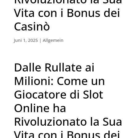
Vita con i Bonus dei
Casinò
Juni 1, 2025
|
Allgemein
Dalle Rullate ai
Milioni: Come un
Giocatore di Slot
Online ha
Rivoluzionato la Sua
Vita con i Bonus dei