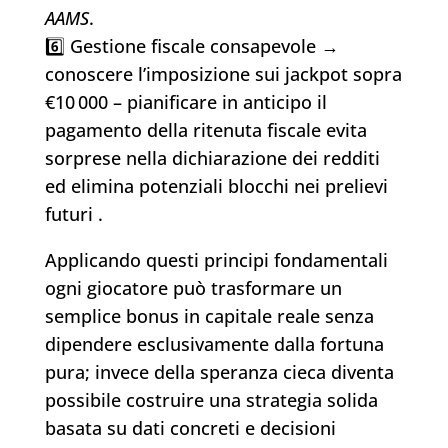
AAMS
.
6️⃣ Gestione fiscale consapevole →
conoscere l’imposizione sui jackpot sopra
€10 000 – pianificare in anticipo il
pagamento della ritenuta fiscale evita
sorprese nella dichiarazione dei redditi
ed elimina potenziali blocchi nei prelievi
futuri .
Applicando questi principi fondamentali
ogni giocatore può trasformare un
semplice bonus in capitale reale senza
dipendere esclusivamente dalla fortuna
pura; invece della speranza cieca diventa
possibile costruire una strategia solida
basata su dati concreti e decisioni