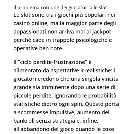
Il problema comune dei giocatori alle slot
Le slot sono tra i giochi più popolari nei
casinò online, ma la maggior parte degli
appassionati non arriva mai al jackpot
perché cade in trappole psicologiche e
operative ben note.
Il “ciclo perdite‑frustrazione” è
alimentato da aspettative irrealistiche: i
giocatori credono che una singola vincita
grande sia imminente dopo una serie di
piccole perdite, ignorando le probabilità
statistiche dietro ogni spin. Questo porta
a scommesse impulsive, aumento del
bankroll senza strategia e, infine,
all’abbandono del gioco quando le cose