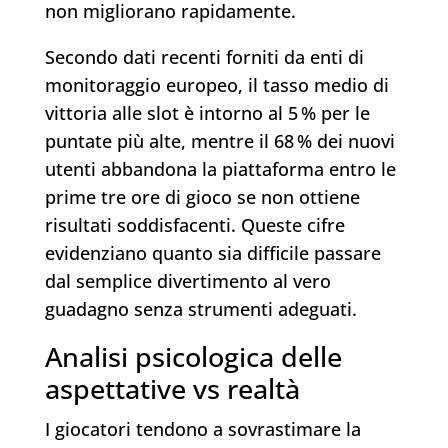
non migliorano rapidamente.
Secondo dati recenti forniti da enti di
monitoraggio europeo, il tasso medio di
vittoria alle slot è intorno al 5 % per le
puntate più alte, mentre il 68 % dei nuovi
utenti abbandona la piattaforma entro le
prime tre ore di gioco se non ottiene
risultati soddisfacenti. Queste cifre
evidenziano quanto sia difficile passare
dal semplice divertimento al vero
guadagno senza strumenti adeguati.
Analisi psicologica delle
aspettative vs realtà
I giocatori tendono a sovrastimare la