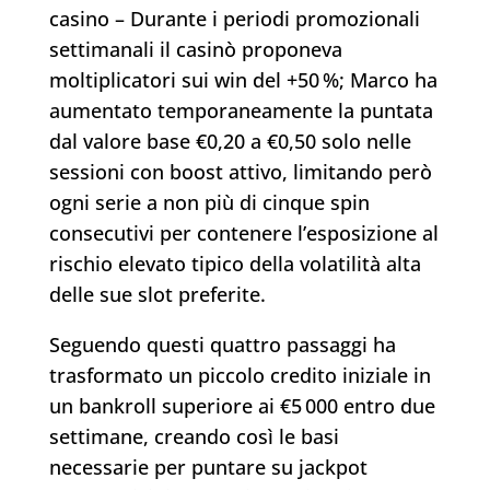
casino – Durante i periodi promozionali
settimanali il casinò proponeva
moltiplicatori sui win del +50 %; Marco ha
aumentato temporaneamente la puntata
dal valore base €0,20 a €0,50 solo nelle
sessioni con boost attivo, limitando però
ogni serie a non più di cinque spin
consecutivi per contenere l’esposizione al
rischio elevato tipico della volatilità alta
delle sue slot preferite.
Seguendo questi quattro passaggi ha
trasformato un piccolo credito iniziale in
un bankroll superiore ai €5 000 entro due
settimane, creando così le basi
necessarie per puntare su jackpot