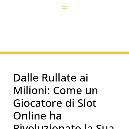
Dalle Rullate ai
Milioni: Come un
Giocatore di Slot
Online ha
Rivoluzionato la Sua