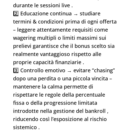
durante le sessioni live .
2️⃣ Educazione continua → studiare
termini & condizioni prima di ogni offerta
– leggere attentamente requisiti come
wagering multipli o limiti massimi sui
prelievi garantisce che il bonus scelto sia
realmente vantaggioso rispetto alle
proprie capacità finanziarie .
3️⃣ Controllo emotivo → evitare “chasing”
dopo una perdita o una piccola vincita –
mantenere la calma permette di
rispettare le regole della percentuale
fissa o della progressione limitata
introdotte nella gestione del bankroll ,
riducendo così l’esposizione al rischio
sistemico .