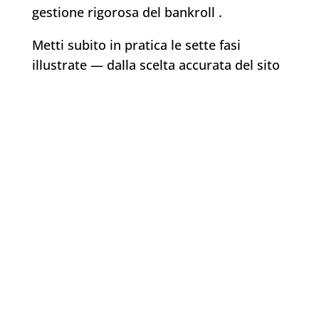
gestione rigorosa del bankroll .
Metti subito in pratica le sette fasi
illustrate — dalla scelta accurata del sito
non AAMS sicuro alla gestione fiscale
post‑vincita — e consulta regolarmente
guide aggiornate prima di accettare
nuove promozioni . Solo così potrai
trasformare ogni credito gratuito in un
potenziale investimento reale,
avvicinandoti passo dopo passo
all’obiettivo finale: non solo sognare il
jackpot milionario, ma costruirne le
fondamenta con decisione consapevole
ed esperienza verificata .