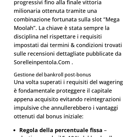
progressivi fino alla finale vittoria
milionaria ottenuta tramite una
combinazione fortunata sulla slot “Mega
Moolah”. La chiave è stata sempre la
disciplina nel rispettare i requisiti
impostati dai termini & condizioni trovati
sulle recensioni dettagliate pubblicate da
Sorelleinpentola.Com .
Gestione del bankroll post‑bonus
Una volta superati i requisiti del wagering
è fondamentale proteggere il capitale
appena acquisito evitando reintegrazioni
impulsive che annullerebbero i vantaggi
ottenuti dal bonus iniziale:
Regola della percentuale fissa
–