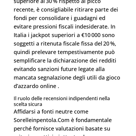
superiore al 30 % rispetto al picco
recente, è consigliabile ritirare parte dei
fondi per consolidare i guadagni ed
evitare pressioni fiscali indesiderate. In
Italia i jackpot superiori a €10 000 sono
soggetti a ritenuta fiscale fissa del 20 %,
quindi prelevare tempestivamente può
semplificare la dichiarazione dei redditi
evitando sanzioni future legate alla
mancata segnalazione degli utili da gioco
d’azzardo online .
Il ruolo delle recensioni indipendenti nella
scelta sicura
Affidarsi a fonti neutre come
Sorelleinpentola.Com è fondamentale
perché fornisce valutazioni basate su