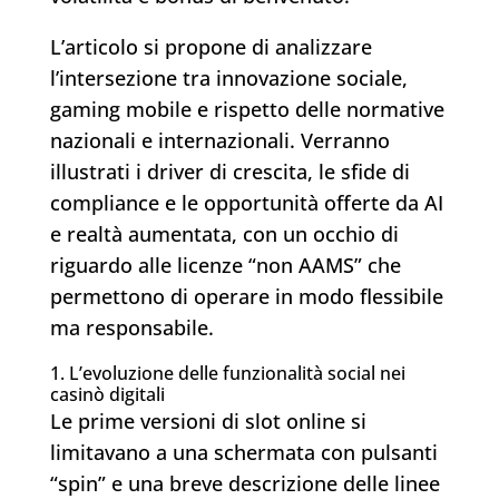
L’articolo si propone di analizzare
l’intersezione tra innovazione sociale,
gaming mobile e rispetto delle normative
nazionali e internazionali. Verranno
illustrati i driver di crescita, le sfide di
compliance e le opportunità offerte da AI
e realtà aumentata, con un occhio di
riguardo alle licenze “non AAMS” che
permettono di operare in modo flessibile
ma responsabile.
1. L’evoluzione delle funzionalità social nei
casinò digitali
Le prime versioni di slot online si
limitavano a una schermata con pulsanti
“spin” e una breve descrizione delle linee