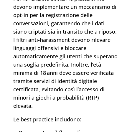
devono implementare un meccanismo di
opt‑in per la registrazione delle
conversazioni, garantendo che i dati
siano criptati sia in transito che a riposo.
I filtri anti‑harassment devono rilevare
linguaggi offensivi e bloccare
automaticamente gli utenti che superano
una soglia predefinita. Inoltre, l’età
minima di 18 anni deve essere verificata
tramite servizi di identità digitale
certificata, evitando così l’accesso di
minori a giochi a probabilità (RTP)
elevata.
Le best practice includono: