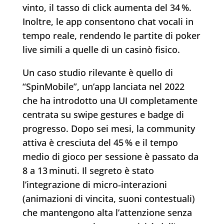
vinto, il tasso di click aumenta del 34 %.
Inoltre, le app consentono chat vocali in
tempo reale, rendendo le partite di poker
live simili a quelle di un casinò fisico.
Un caso studio rilevante è quello di
“SpinMobile”, un’app lanciata nel 2022
che ha introdotto una UI completamente
centrata su swipe gestures e badge di
progresso. Dopo sei mesi, la community
attiva è cresciuta del 45 % e il tempo
medio di gioco per sessione è passato da
8 a 13 minuti. Il segreto è stato
l’integrazione di micro‑interazioni
(animazioni di vincita, suoni contestuali)
che mantengono alta l’attenzione senza