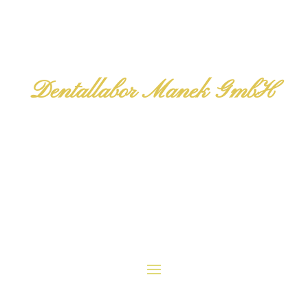
Dentallabor Manek GmbH