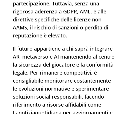
partecipazione. Tuttavia, senza una
rigorosa aderenza a GDPR, AML, e alle
direttive specifiche delle licenze non
AAMS, il rischio di sanzioni o perdita di
reputazione è elevato.
Il futuro appartiene a chi saprà integrare
AR, metaverso e AI mantenendo al centro
la sicurezza del giocatore e la conformità
legale. Per rimanere competitivi, è
consigliabile monitorare costantemente
le evoluzioni normative e sperimentare
soluzioni social responsabili, facendo
riferimento a risorse affidabili come
Lanotiziaquotidiana per aggiornamenti e
guide pratiche.