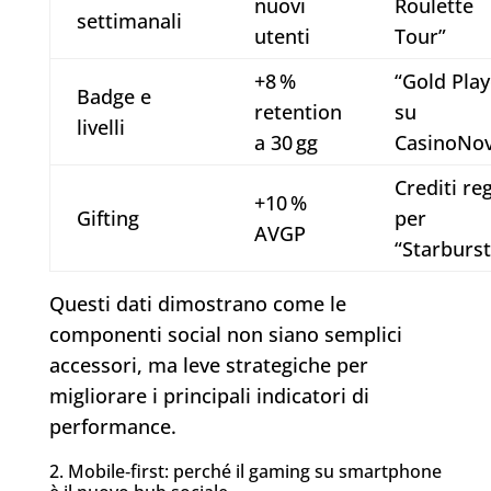
nuovi
Roulette
settimanali
utenti
Tour”
+8 %
“Gold Play
Badge e
retention
su
livelli
a 30 gg
CasinoNo
Crediti re
+10 %
Gifting
per
AVGP
“Starburst
Questi dati dimostrano come le
componenti social non siano semplici
accessori, ma leve strategiche per
migliorare i principali indicatori di
performance.
2. Mobile‑first: perché il gaming su smartphone