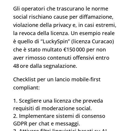
Gli operatori che trascurano le norme
social rischiano cause per diffamazione,
violazione della privacy e, in casi estremi,
la revoca della licenza. Un esempio reale
è quello di “LuckySpin” (licenza Curacao)
che è stato multato €150 000 per non
aver rimosso contenuti offensivi entro
48 ore dalla segnalazione.
Checklist per un lancio mobile‑first
compliant:
Scegliere una licenza che preveda
requisiti di moderazione social.
Implementare sistemi di consenso
GDPR per chat e messaggi.