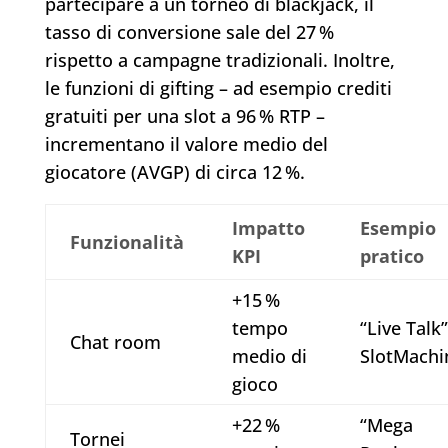
partecipare a un torneo di blackjack, il
tasso di conversione sale del 27 %
rispetto a campagne tradizionali. Inoltre,
le funzioni di gifting – ad esempio crediti
gratuiti per una slot a 96 % RTP –
incrementano il valore medio del
giocatore (AVGP) di circa 12 %.
Impatto
Esempio
Funzionalità
KPI
pratico
+15 %
tempo
“Live Talk
Chat room
medio di
SlotMachi
gioco
+22 %
“Mega
Tornei