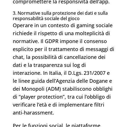
compromettere la responsività dell’app.
3. Normative sulla protezione dei dati e sulla
responsabilità sociale del gioco
Operare in un contesto di gaming sociale
richiede il rispetto di una molteplicità di
normative. Il GDPR impone il consenso
esplicito per il trattamento di messaggi di
chat, la possibilità di cancellazione dei
dati e la trasparenza sui log di
interazione. In Italia, il D.Lgs. 231/2007 e
le linee guida dell’Agenzia delle Dogane e
dei Monopoli (ADM) stabiliscono obblighi
di “player protection”, tra cui l’obbligo di
verificare l’età e di implementare filtri
anti‑harassment.
Per le funzioni social, le piattaforme