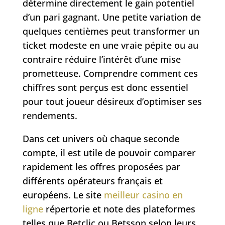
détermine directement le gain potentiel
d’un pari gagnant. Une petite variation de
quelques centièmes peut transformer un
ticket modeste en une vraie pépite ou au
contraire réduire l’intérêt d’une mise
prometteuse. Comprendre comment ces
chiffres sont perçus est donc essentiel
pour tout joueur désireux d’optimiser ses
rendements.
Dans cet univers où chaque seconde
compte, il est utile de pouvoir comparer
rapidement les offres proposées par
différents opérateurs français et
européens. Le site
meilleur casino en
ligne
répertorie et note des plateformes
telles que Betclic ou Betsson selon leurs