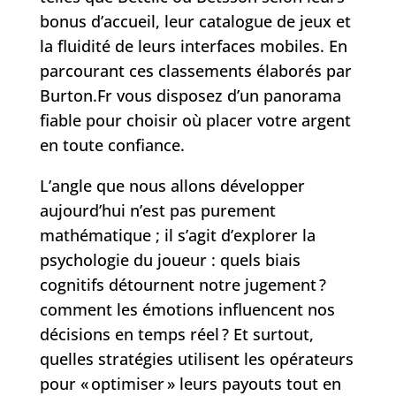
bonus d’accueil, leur catalogue de jeux et
la fluidité de leurs interfaces mobiles. En
parcourant ces classements élaborés par
Burton.Fr vous disposez d’un panorama
fiable pour choisir où placer votre argent
en toute confiance.
L’angle que nous allons développer
aujourd’hui n’est pas purement
mathématique ; il s’agit d’explorer la
psychologie du joueur : quels biais
cognitifs détournent notre jugement ?
comment les émotions influencent nos
décisions en temps réel ? Et surtout,
quelles stratégies utilisent les opérateurs
pour « optimiser » leurs payouts tout en