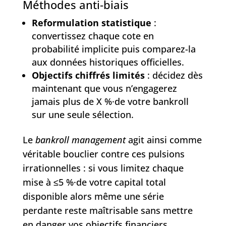
Méthodes anti‑biais
Reformulation statistique
:
convertissez chaque cote en
probabilité implicite puis comparez-la
aux données historiques officielles.
Objectifs chiffrés limités
: décidez dès
maintenant que vous n’engagerez
jamais plus de X %·de votre bankroll
sur une seule sélection.
Le
bankroll management
agit ainsi comme
véritable bouclier contre ces pulsions
irrationnelles : si vous limitez chaque
mise à ≤5 %·de votre capital total
disponible alors même une série
perdante reste maîtrisable sans mettre
en danger vos objectifs financiers