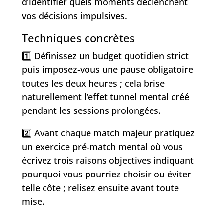
d’identifier quels moments déclenchent
vos décisions impulsives.
Techniques concrètes
1️⃣ Définissez un budget quotidien strict
puis imposez‑vous une pause obligatoire
toutes les deux heures ; cela brise
naturellement l’effet tunnel mental créé
pendant les sessions prolongées.
2️⃣ Avant chaque match majeur pratiquez
un exercice pré‑match mental où vous
écrivez trois raisons objectives indiquant
pourquoi vous pourriez choisir ou éviter
telle côte ; relisez ensuite avant toute
mise.