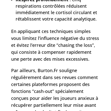
respirations contrôlées réduisent
immédiatement le cortisol circulant et
rétablissent votre capacité analytique.
En appliquant ces techniques simples
vous limitez l’influence négative du stress
et évitez l’erreur dite “chasing the loss”,
qui consiste à compenser rapidement
une perte avec des mises excessives.
Par ailleurs, Bur­ton.Fr souligne
régulièrement dans ses revues comment
certaines plateformes proposent des
fonctions “cash‑out” spécialement
conçues pour aider les joueurs anxieux à
récupérer partiellement leur mise avant