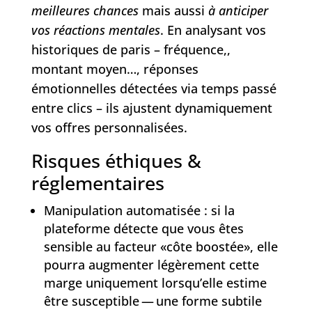
meilleures chances
mais aussi
à anticiper
vos réactions mentales
. En analysant vos
historiques de paris – fréquence,,
montant moyen…, réponses
émotionnelles détectées via temps passé
entre clics – ils ajustent dynamiquement
vos offres personnalisées.
Risques éthiques &
réglementaires
Manipulation automatisée : si la
plateforme détecte que vous êtes
sensible au facteur «côte boostée», elle
pourra augmenter légèrement cette
marge uniquement lorsqu’elle estime
être susceptible — une forme subtile