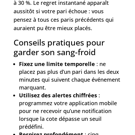
à 30 %. Le regret instantané apparaît
aussitôt si votre pari échoue : vous
pensez à tous ces paris précédents qui
auraient pu être mieux placés.
Conseils pratiques pour
garder son sang-froid
Fixez une limite temporelle
: ne
placez pas plus d’un pari dans les deux
minutes qui suivent chaque événement
marquant.
Utilisez des alertes chiffrées
:
programmez votre application mobile
pour ne recevoir qu’une notification
lorsque la cote dépasse un seuil
prédéfini.
Respirez profondément
: cinq