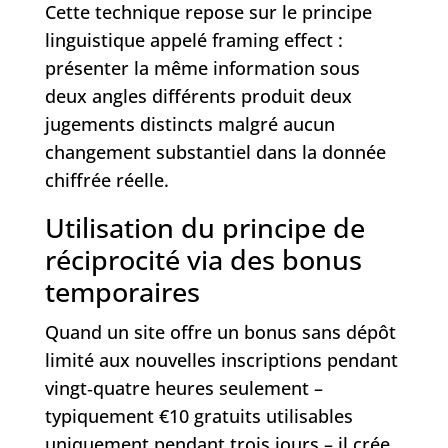
Cette technique repose sur le principe
linguistique appelé framing effect :
présenter la même information sous
deux angles différents produit deux
jugements distincts malgré aucun
changement substantiel dans la donnée
chiffrée réelle.
Utilisation du principe de
réciprocité via des bonus
temporaires
Quand un site offre un bonus sans dépôt
limité aux nouvelles inscriptions pendant
vingt‑quatre heures seulement –
typiquement €10 gratuits utilisables
uniquement pendant trois jours – il crée