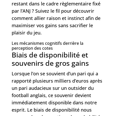
restant dans le cadre règlementaire fixé
par l’ANJ ? Suivez le fil pour découvrir
comment allier raison et instinct afin de
maximiser vos gains sans sacrifier le
plaisir du jeu.
Les mécanismes cognitifs derrière la
perception des cotes
Biais de disponibilité et
souvenirs de gros gains
Lorsque l’on se souvient d’un pari qui a
rapporté plusieurs milliers d’euros après
un pari audacieux sur un outsider du
football anglais, ce souvenir devient
immédiatement disponible dans notre
esprit. Le biais de disponibilité nous