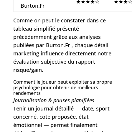
★★★★☆
★★★
Burton.Fr
Comme on peut le constater dans ce
tableau simplifié présenté
précédemment grâce aux analyses
publiées par Burton.Fr , chaque détail
marketing influence directement notre
évaluation subjective du rapport
risque/gain.
Comment le joueur peut exploiter sa propre
psychologie pour obtenir de meilleurs
rendements
Journalisation & pauses planifiées
Tenir un journal détaillé — date, sport
concerné, cote proposée, état
émotionnel — permet finalement