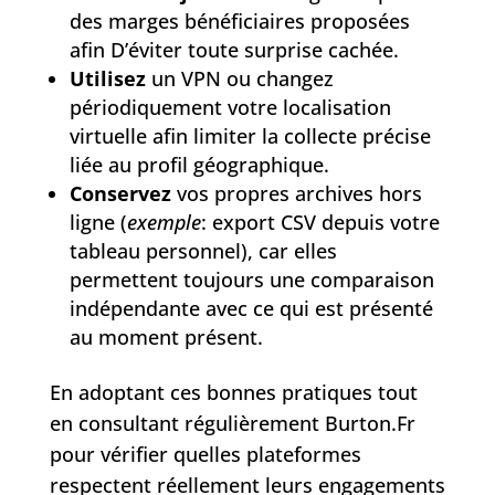
des marges bénéficiaires proposées
afin D’éviter toute surprise cachée.
Utilisez
un VPN ou changez
périodiquement votre localisation
virtuelle afin limiter la collecte précise
liée au profil géographique.
Conservez
vos propres archives hors
ligne (
exemple
: export CSV depuis votre
tableau personnel), car elles
permettent toujours une comparaison
indépendante avec ce qui est présenté
au moment présent.
En adoptant ces bonnes pratiques tout
en consultant régulièrement Burton.Fr
pour vérifier quelles plateformes
respectent réellement leurs engagements