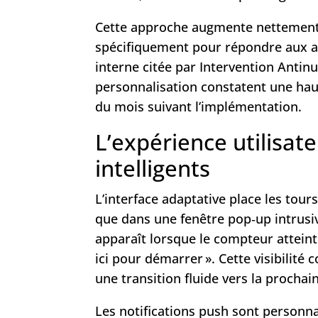
Cette approche augmente nettement 
spécifiquement pour répondre aux a
interne citée par Intervention Antinu
personnalisation constatent une ha
du mois suivant l’implémentation.
L’expérience utilisat
intelligents
L’interface adaptative place les tour
que dans une fenêtre pop‑up intrusi
apparaît lorsque le compteur atteint 
ici pour démarrer ». Cette visibilité
une transition fluide vers la prochain
Les notifications push sont personn