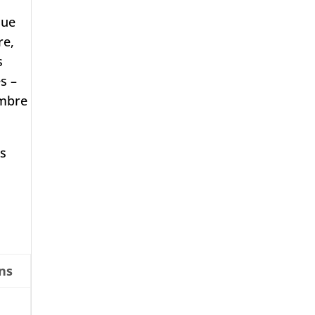
que
re,
s
s –
ombre
es
ins