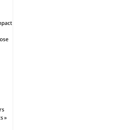
mpact
pose
,
rs
s »