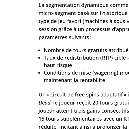
La segmentation dynamique commence
micro‑segment basé sur l’historique r
type de jeu favori (machines à sous 
session grâce à un processus d’appr
paramètres suivants :
Nombre de tours gratuits attribués
Taux de redistribution (RTP) ciblé
haut risque
Conditions de mise (wagering) mod
maintenant la rentabilité
Un « circuit de free spins adaptatif »
Dead
, le joueur reçoit 20 tours gratu
joueur atteint trois gains consécuti
15 tours supplémentaires avec un R
réduite, incitant ainsi à prolonger la