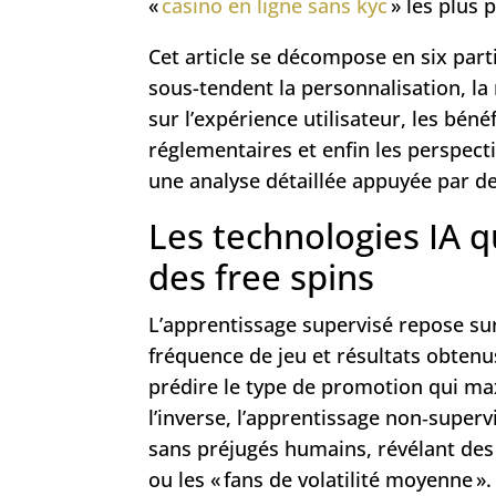
«
casino en ligne sans kyc
» les plus 
Cet article se décompose en six part
sous-tendent la personnalisation, la
sur l’expérience utilisateur, les bé
réglementaires et enfin les perspect
une analyse détaillée appuyée par d
Les technologies IA q
des free spins
L’apprentissage supervisé repose sur 
fréquence de jeu et résultats obten
prédire le type de promotion qui ma
l’inverse, l’apprentissage non‑supe
sans préjugés humains, révélant des
ou les « fans de volatilité moyenne ».