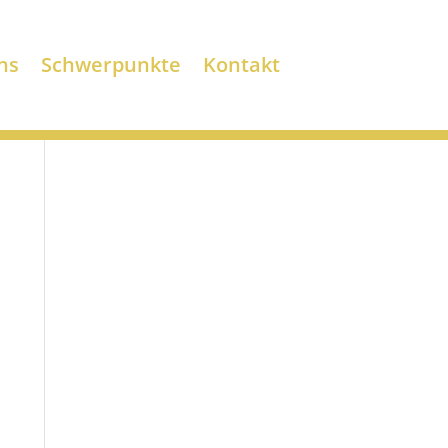
ns
Schwerpunkte
Kontakt