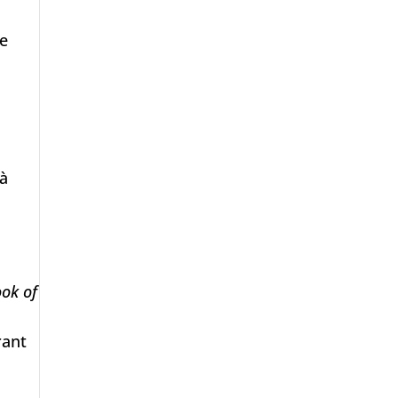
le
 à
ok of
rant