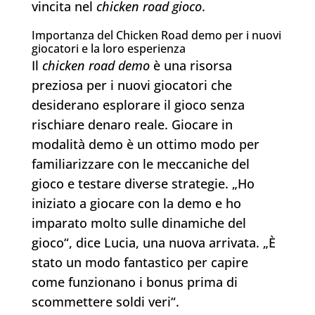
vincita nel
chicken road gioco
.
Importanza del Chicken Road demo per i nuovi
giocatori e la loro esperienza
Il
chicken road demo
è una risorsa
preziosa per i nuovi giocatori che
desiderano esplorare il gioco senza
rischiare denaro reale. Giocare in
modalità demo è un ottimo modo per
familiarizzare con le meccaniche del
gioco e testare diverse strategie. „Ho
iniziato a giocare con la demo e ho
imparato molto sulle dinamiche del
gioco“, dice Lucia, una nuova arrivata. „È
stato un modo fantastico per capire
come funzionano i bonus prima di
scommettere soldi veri“.