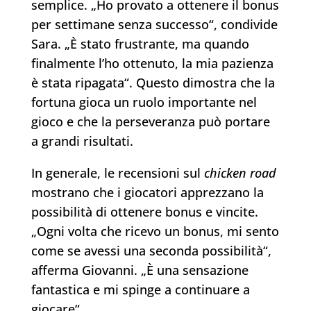
semplice. „Ho provato a ottenere il bonus
per settimane senza successo“, condivide
Sara. „È stato frustrante, ma quando
finalmente l’ho ottenuto, la mia pazienza
è stata ripagata“. Questo dimostra che la
fortuna gioca un ruolo importante nel
gioco e che la perseveranza può portare
a grandi risultati.
In generale, le recensioni sul
chicken road
mostrano che i giocatori apprezzano la
possibilità di ottenere bonus e vincite.
„Ogni volta che ricevo un bonus, mi sento
come se avessi una seconda possibilità“,
afferma Giovanni. „È una sensazione
fantastica e mi spinge a continuare a
giocare“.