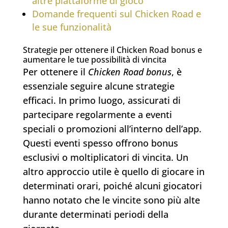
altre piattaforme di gioco
Domande frequenti sul Chicken Road e
le sue funzionalità
Strategie per ottenere il Chicken Road bonus e
aumentare le tue possibilità di vincita
Per ottenere il
Chicken Road bonus
, è
essenziale seguire alcune strategie
efficaci. In primo luogo, assicurati di
partecipare regolarmente a eventi
speciali o promozioni all’interno dell’app.
Questi eventi spesso offrono bonus
esclusivi o moltiplicatori di vincita. Un
altro approccio utile è quello di giocare in
determinati orari, poiché alcuni giocatori
hanno notato che le vincite sono più alte
durante determinati periodi della