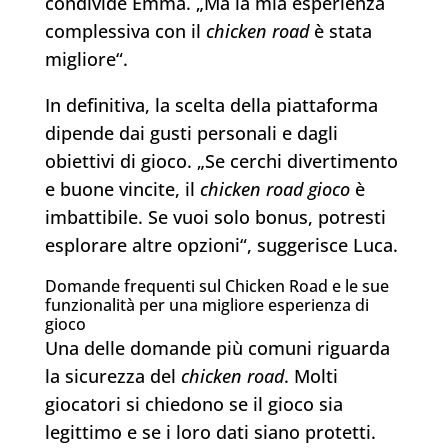
condivide Emma. „Ma la mia esperienza
complessiva con il
chicken road
è stata
migliore“.
In definitiva, la scelta della piattaforma
dipende dai gusti personali e dagli
obiettivi di gioco. „Se cerchi divertimento
e buone vincite, il
chicken road gioco
è
imbattibile. Se vuoi solo bonus, potresti
esplorare altre opzioni“, suggerisce Luca.
Domande frequenti sul Chicken Road e le sue
funzionalità per una migliore esperienza di
gioco
Una delle domande più comuni riguarda
la sicurezza del
chicken road
. Molti
giocatori si chiedono se il gioco sia
legittimo e se i loro dati siano protetti.