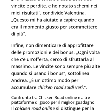
vincite e perdite, e ho notato schemi nei
miei risultati“, condivide Valentina.
„Questo mi ha aiutato a capire quando
era il momento giusto per scommettere
di più“.
Infine, non dimenticare di approfittare
delle promozioni e dei bonus. „Ogni volta
che c’è un’offerta, cerco di sfruttarla al
massimo. Le vincite sono sempre più alte
quando si usano i bonus“, sottolinea
Andrea. „È un ottimo modo per
accumulare
chicken road soldi veri
.“.
Confronto tra Chicken Road online e altre
piattaforme di gioco per il miglior guadagno
Il
chicken road online
si distingue per la