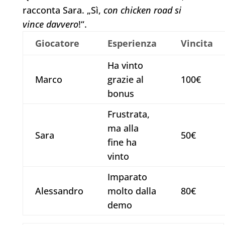
racconta Sara. „Sì,
con chicken road si
vince davvero
!“.
Giocatore
Esperienza
Vincita
Ha vinto
Marco
grazie al
100€
bonus
Frustrata,
ma alla
Sara
50€
fine ha
vinto
Imparato
Alessandro
molto dalla
80€
demo