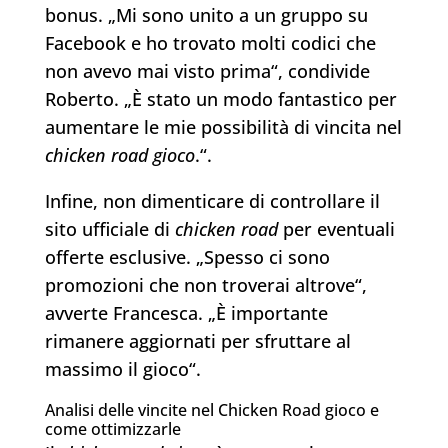
bonus. „Mi sono unito a un gruppo su
Facebook e ho trovato molti codici che
non avevo mai visto prima“, condivide
Roberto. „È stato un modo fantastico per
aumentare le mie possibilità di vincita nel
chicken road gioco
.“.
Infine, non dimenticare di controllare il
sito ufficiale di
chicken road
per eventuali
offerte esclusive. „Spesso ci sono
promozioni che non troverai altrove“,
avverte Francesca. „È importante
rimanere aggiornati per sfruttare al
massimo il gioco“.
Analisi delle vincite nel Chicken Road gioco e
come ottimizzarle