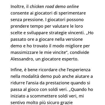
Inoltre, il
chicken road demo online
consente ai giocatori di sperimentare
senza pressione. I giocatori possono
prendere tempo per valutare le loro
scelte e sviluppare strategie vincenti. „Ho
passato ore a giocare nella versione
demo e ho trovato il modo migliore per
massimizzare le mie vincite“, condivide
Alessandro, un giocatore esperto.
Infine, è bene ricordare che l’esperienza
nella modalità demo può anche aiutare a
ridurre l’ansia da prestazione quando si
passa al gioco con soldi veri. „Quando ho
iniziato a scommettere soldi veri, mi
sentivo molto più sicuro grazie