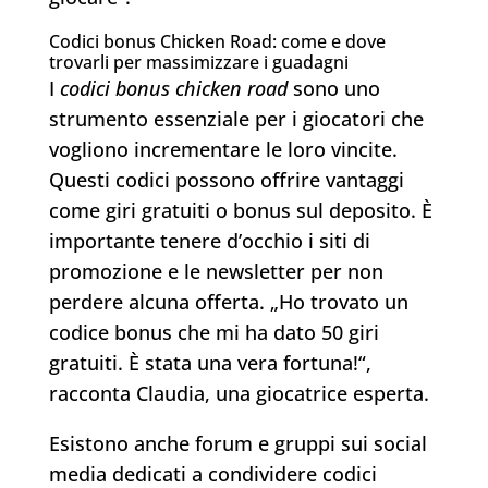
Codici bonus Chicken Road: come e dove
trovarli per massimizzare i guadagni
I
codici bonus chicken road
sono uno
strumento essenziale per i giocatori che
vogliono incrementare le loro vincite.
Questi codici possono offrire vantaggi
come giri gratuiti o bonus sul deposito. È
importante tenere d’occhio i siti di
promozione e le newsletter per non
perdere alcuna offerta. „Ho trovato un
codice bonus che mi ha dato 50 giri
gratuiti. È stata una vera fortuna!“,
racconta Claudia, una giocatrice esperta.
Esistono anche forum e gruppi sui social
media dedicati a condividere codici