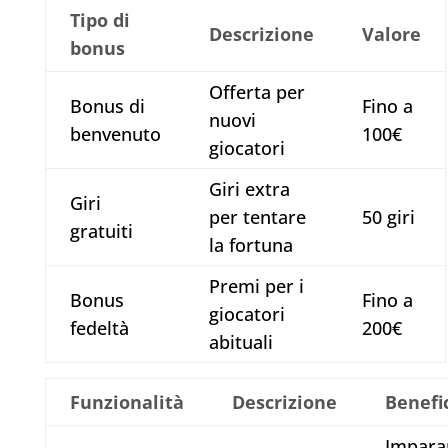
Tipo di
Descrizione
Valore
bonus
Offerta per
Bonus di
Fino a
nuovi
benvenuto
100€
giocatori
Giri extra
Giri
per tentare
50 giri
gratuiti
la fortuna
Premi per i
Bonus
Fino a
giocatori
fedeltà
200€
abituali
Funzionalità
Descrizione
Benefi
Impara