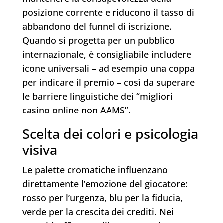
posizione corrente e riducono il tasso di
abbandono del funnel di iscrizione.
Quando si progetta per un pubblico
internazionale, è consigliabile includere
icone universali – ad esempio una coppa
per indicare il premio – così da superare
le barriere linguistiche dei “migliori
casino online non AAMS”.
Scelta dei colori e psicologia
visiva
Le palette cromatiche influenzano
direttamente l’emozione del giocatore:
rosso per l’urgenza, blu per la fiducia,
verde per la crescita dei crediti. Nei