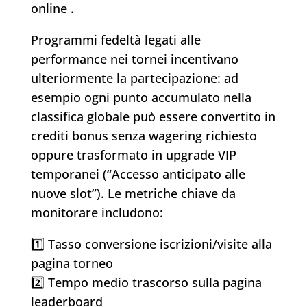
online .
Programmi fedeltà legati alle
performance nei tornei incentivano
ulteriormente la partecipazione: ad
esempio ogni punto accumulato nella
classifica globale può essere convertito in
crediti bonus senza wagering richiesto
oppure trasformato in upgrade VIP
temporanei (“Accesso anticipato alle
nuove slot”). Le metriche chiave da
monitorare includono:
1️⃣ Tasso conversione iscrizioni/visite alla
pagina torneo
2️⃣ Tempo medio trascorso sulla pagina
leaderboard