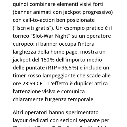
quindi combinare elementi visivi forti
(banner animati con jackpot progressivo)
con call‑to‑action ben posizionate
(“Iscriviti gratis”). Un esempio pratico è il
torneo “Slot‑War Night” su un operatore
europeo: il banner occupa l’intera
larghezza della home page, mostra un
jackpot del 150 % dell’importo medio
delle puntate (RTP = 96,5 %) e include un
timer rosso lampeggiante che scade alle
ore 23:59 CET. L’effetto è duplice: attira
l’attenzione visiva e comunica
chiaramente l’urgenza temporale.
Altri operatori hanno sperimentato
layout dedicati con sezioni separate per