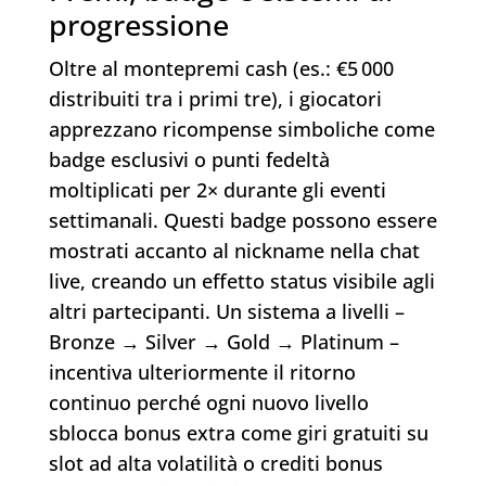
progressione
Oltre al montepremi cash (es.: €5 000
distribuiti tra i primi tre), i giocatori
apprezzano ricompense simboliche come
badge esclusivi o punti fedeltà
moltiplicati per 2× durante gli eventi
settimanali. Questi badge possono essere
mostrati accanto al nickname nella chat
live, creando un effetto status visibile agli
altri partecipanti. Un sistema a livelli –
Bronze → Silver → Gold → Platinum –
incentiva ulteriormente il ritorno
continuo perché ogni nuovo livello
sblocca bonus extra come giri gratuiti su
slot ad alta volatilità o crediti bonus