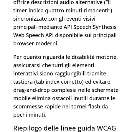
offrire descrizioni audio alternative (“Il
timer indica quattro minuti rimanenti”)
sincronizzate con gli eventi visivi
principali mediante API Speech Synthesis
Web Speech API disponibile sui principali
browser moderni.
Per quanto riguarda le disabilità motorie,
assicurarsi che tutti gli elementi
interattivi siano raggiungibili tramite
tastiera (tab index corretto) ed evitare
drag‑and‑drop complessi nelle schermate
mobile elimina ostacoli inutili durante le
scommesse rapide nei tornei flash da
pochi minuti.
Riepilogo delle linee guida WCAG