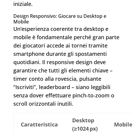
iniziale.
Design Responsivo: Giocare su Desktop e
Mobile
Un’esperienza coerente tra desktop e
mobile è fondamentale perché gran parte
dei giocatori accede ai tornei tramite
smartphone durante gli spostamenti
quotidiani. Il responsive design deve
garantire che tutti gli elementi chiave –
timer conto alla rovescia, pulsante
“Iscriviti”, leaderboard – siano leggibili
senza dover effettuare pinch‑to‑zoom o
scroll orizzontali inutili.
Desktop
Caratteristica
Mobile 
(≥1024 px)