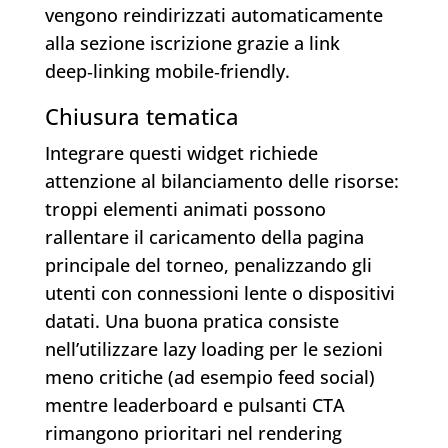
vengono reindirizzati automaticamente
alla sezione iscrizione grazie a link
deep‑linking mobile‑friendly.
Chiusura tematica
Integrare questi widget richiede
attenzione al bilanciamento delle risorse:
troppi elementi animati possono
rallentare il caricamento della pagina
principale del torneo, penalizzando gli
utenti con connessioni lente o dispositivi
datati. Una buona pratica consiste
nell’utilizzare lazy loading per le sezioni
meno critiche (ad esempio feed social)
mentre leaderboard e pulsanti CTA
rimangono prioritari nel rendering