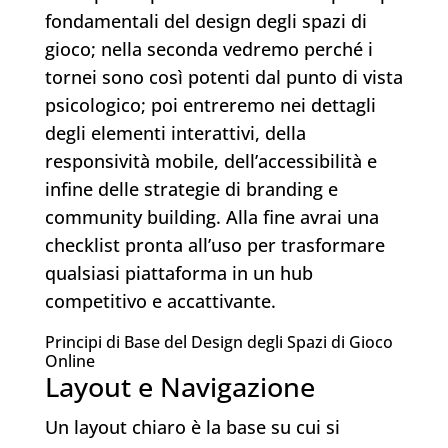
fondamentali del design degli spazi di
gioco; nella seconda vedremo perché i
tornei sono così potenti dal punto di vista
psicologico; poi entreremo nei dettagli
degli elementi interattivi, della
responsività mobile, dell’accessibilità e
infine delle strategie di branding e
community building. Alla fine avrai una
checklist pronta all’uso per trasformare
qualsiasi piattaforma in un hub
competitivo e accattivante.
Principi di Base del Design degli Spazi di Gioco
Online
Layout e Navigazione
Un layout chiaro è la base su cui si