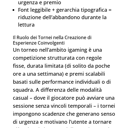
urgenza e premio
Font leggibile + gerarchia tipografica =
riduzione dell’abbandono durante la
lettura
Il Ruolo dei Tornei nella Creazione di
Esperienze Coinvolgenti
Un torneo nell’ambito igaming è una
competizione strutturata con regole
fisse, durata limitata (di solito da poche
ore a una settimana) e premi scalabili
basati sulle performance individuali o di
squadra. A differenza delle modalità
casual – dove il giocatore può avviare una
sessione senza vincoli temporali – i tornei
impongono scadenze che generano senso
di urgenza e motivano l’utente a tornare