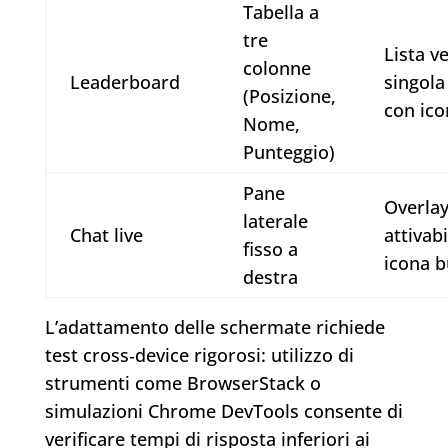
Tabella a
tre
Lista ve
colonne
Leaderboard
singola
(Posizione,
con ico
Nome,
Punteggio)
Pane
Overla
laterale
Chat live
attivabi
fisso a
icona b
destra
L’adattamento delle schermate richiede
test cross‑device rigorosi: utilizzo di
strumenti come BrowserStack o
simulazioni Chrome DevTools consente di
verificare tempi di risposta inferiori ai