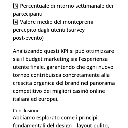
3️⃣ Percentuale di ritorno settimanale dei
partecipanti
4️⃣ Valore medio del montepremi
percepito dagli utenti (survey
post‑evento)
Analizzando questi KPI si può ottimizzare
sia il budget marketing sia l’esperienza
utente finale, garantendo che ogni nuovo
torneo contribuisca concretamente alla
crescita organica del brand nel panorama
competitivo dei migliori casinò online
italiani ed europei.
Conclusione
Abbiamo esplorato come i principi
fondamentali del design—layout pulito,