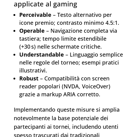
applicate al gaming
Perceivable
– Testo alternativo per
icone premio; contrasto minimo 4.5:1.
Operable
– Navigazione completa via
tastiera; tempo limite estendibile
(+30 s) nelle schermate critiche.
Understandable
– Linguaggio semplice
nelle regole del torneo; esempi pratici
illustrativi.
Robust
– Compatibilità con screen
reader popolari (NVDA, VoiceOver)
grazie a markup ARIA corretto.
Implementando queste misure si amplia
notevolmente la base potenziale dei
partecipanti ai tornei, includendo utenti
spesso trascurati dai tradizionali