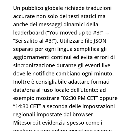
Un pubblico globale richiede traduzioni
accurate non solo dei testi statici ma
anche dei messaggi dinamici della
leaderboard (“You moved up to #3!” →
“Sei salito al #3!”). Utilizzare file JSON
separati per ogni lingua semplifica gli
aggiornamenti continui ed evita errori di
sincronizzazione durante gli eventi live
dove le notifiche cambiano ogni minuto.
Inoltre è consigliabile adattare formati
data/ora al fuso locale dell’utente; ad
esempio mostrare “02:30 PM CET” oppure
“14:30 CET” a seconda delle impostazioni
regionali impostate dal browser.
Mitesoro.it evidenzia spesso come i
migliori casino online investano risorse