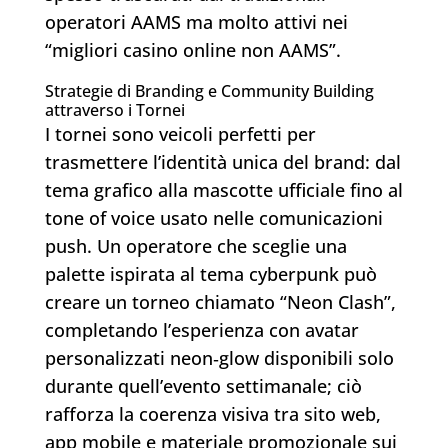
operatori AAMS ma molto attivi nei
“migliori casino online non AAMS”.
Strategie di Branding e Community Building
attraverso i Tornei
I tornei sono veicoli perfetti per
trasmettere l’identità unica del brand: dal
tema grafico alla mascotte ufficiale fino al
tone of voice usato nelle comunicazioni
push. Un operatore che sceglie una
palette ispirata al tema cyberpunk può
creare un torneo chiamato “Neon Clash”,
completando l’esperienza con avatar
personalizzati neon‑glow disponibili solo
durante quell’evento settimanale; ciò
rafforza la coerenza visiva tra sito web,
app mobile e materiale promozionale sui