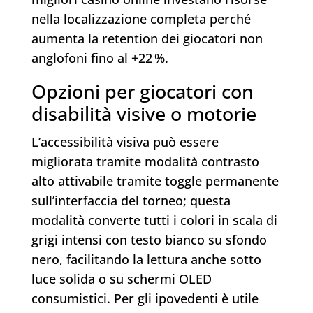
nella localizzazione completa perché
aumenta la retention dei giocatori non
anglofoni fino al +22 %.
Opzioni per giocatori con
disabilità visive o motorie
L’accessibilità visiva può essere
migliorata tramite modalità contrasto
alto attivabile tramite toggle permanente
sull’interfaccia del torneo; questa
modalità converte tutti i colori in scala di
grigi intensi con testo bianco su sfondo
nero, facilitando la lettura anche sotto
luce solida o su schermi OLED
consumistici. Per gli ipovedenti è utile