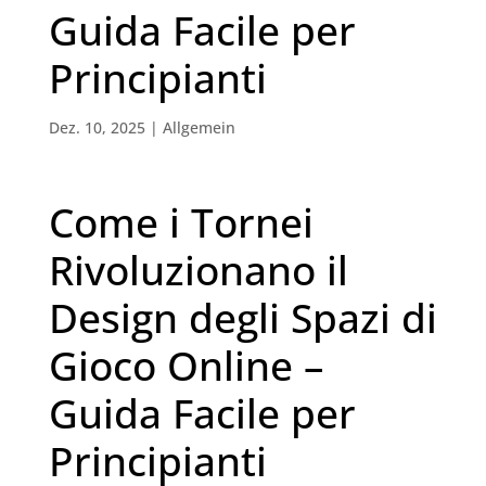
Guida Facile per
Principianti
Dez. 10, 2025
|
Allgemein
Come i Tornei
Rivoluzionano il
Design degli Spazi di
Gioco Online –
Guida Facile per
Principianti