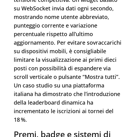
su WebSocket invia dati ogni secondo,
mostrando nome utente abbreviato,
punteggio corrente e variazione
percentuale rispetto all’ultimo
aggiornamento. Per evitare sovraccarichi
su dispositivi mobili, è consigliabile
limitare la visualizzazione ai primi dieci
posti con possibilità di espandere via
scroll verticale o pulsante “Mostra tutti”.
Un caso studio su una piattaforma
italiana ha dimostrato che l’introduzione
della leaderboard dinamica ha
incrementato le iscrizioni ai tornei del
18 %.
Premi, badge e sistemi di