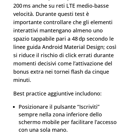
200 ms anche su reti LTE medio‑basse
velocità. Durante questi test è
importante controllare che gli elementi
interattivi mantengano almeno uno
spazio tappabile pari a 48 dp secondo le
linee guida Android Material Design; così
si riduce il rischio di click errati durante
momenti decisivi come l’attivazione del
bonus extra nei tornei flash da cinque
minuti.
Best practice aggiuntive includono:
Posizionare il pulsante “Iscriviti”
sempre nella zona inferiore dello
schermo mobile per facilitare l’accesso
con una sola mano.