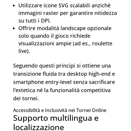
Utilizzare icone SVG scalabili anziché
immagini raster per garantire nitidezza
su tutti i DPI.
Offrire modalità landscape opzionale
solo quando il gioco richiede
visualizzazioni ampie (ad es., roulette
live).
Seguendo questi principi si ottiene una
transizione fluida tra desktop high‑end e
smartphone entry‑level senza sacrificare
l’estetica né la funzionalità competitiva
dei tornei.
Accessibilità e Inclusività nei Tornei Online
Supporto multilingua e
localizzazione