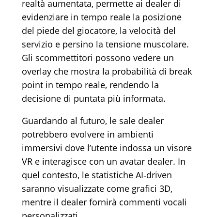
realtà aumentata, permette ai dealer di
evidenziare in tempo reale la posizione
del piede del giocatore, la velocità del
servizio e persino la tensione muscolare.
Gli scommettitori possono vedere un
overlay che mostra la probabilità di break
point in tempo reale, rendendo la
decisione di puntata più informata.
Guardando al futuro, le sale dealer
potrebbero evolvere in ambienti
immersivi dove l’utente indossa un visore
VR e interagisce con un avatar dealer. In
quel contesto, le statistiche AI‑driven
saranno visualizzate come grafici 3D,
mentre il dealer fornirà commenti vocali
personalizzati.