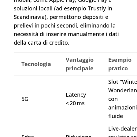
soluzioni locali (ad esempio Trustly in
Scandinavia), permettono depositi e
prelievi in pochi secondi, eliminando la
necessità di inserire manualmente i dati
della carta di credito.
Vantaggio
Esempio
Tecnologia
principale
pratico
Slot “Wint
Wonderlan
Latency
5G
con
< 20 ms
animazioni
fluide
Live‑dealer
Edge
Riduzione
roulette c