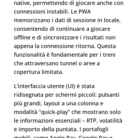
native, permettendo di giocare anche con
connessioni instabili. Le PWA
memorizzano i dati di sessione in locale,
consentendo di continuare a giocare
offline e di sincronizzare i risultati non
appena la connessione ritorna. Questa
funzionalità è fondamentale per i treni
che attraversano tunnel o aree a
copertura limitata.
L’interfaccia utente (UI) è stata
ridisegnata per schermi piccoli: pulsanti
più grandi, layout a una colonna e
modalità “quick‑play” che mostrano solo
le informazioni essenziali – RTP, volatilità
e importo della puntata. I portafogli
mobili, come Apple Pay, Google Pay e