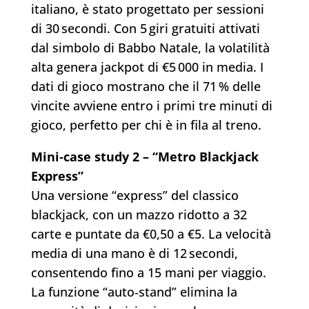
italiano, è stato progettato per sessioni
di 30 secondi. Con 5 giri gratuiti attivati
dal simbolo di Babbo Natale, la volatilità
alta genera jackpot di €5 000 in media. I
dati di gioco mostrano che il 71 % delle
vincite avviene entro i primi tre minuti di
gioco, perfetto per chi è in fila al treno.
Mini‑case study 2 – “Metro Blackjack
Express”
Una versione “express” del classico
blackjack, con un mazzo ridotto a 32
carte e puntate da €0,50 a €5. La velocità
media di una mano è di 12 secondi,
consentendo fino a 15 mani per viaggio.
La funzione “auto‑stand” elimina la