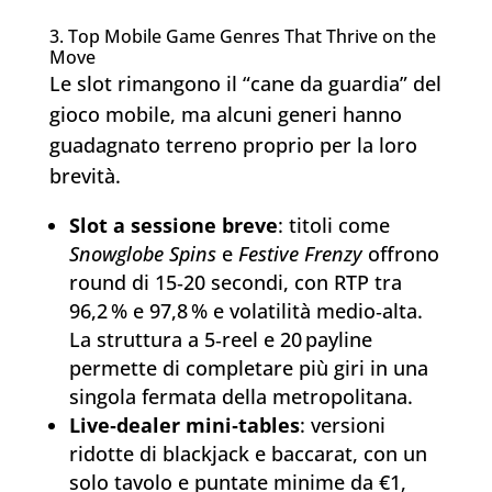
3. Top Mobile Game Genres That Thrive on the
Move
Le slot rimangono il “cane da guardia” del
gioco mobile, ma alcuni generi hanno
guadagnato terreno proprio per la loro
brevità.
Slot a sessione breve
: titoli come
Snowglobe Spins
e
Festive Frenzy
offrono
round di 15‑20 secondi, con RTP tra
96,2 % e 97,8 % e volatilità medio‑alta.
La struttura a 5‑reel e 20 payline
permette di completare più giri in una
singola fermata della metropolitana.
Live‑dealer mini‑tables
: versioni
ridotte di blackjack e baccarat, con un
solo tavolo e puntate minime da €1,