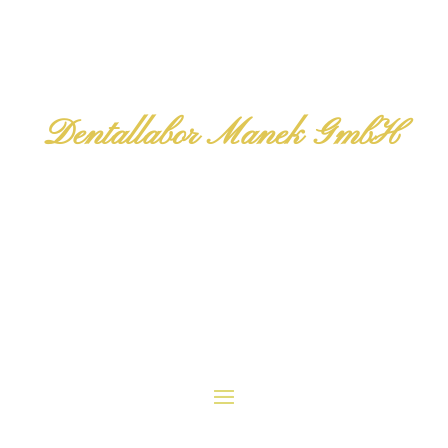
Dentallabor Manek GmbH