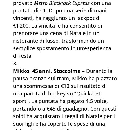
provato
Metro Blackjack Express
con una
puntata di €1. Dopo una serie di mani
vincenti, ha raggiunto un jackpot di
€1 200. La vincita le ha consentito di
prenotare una cena di Natale in un
ristorante di lusso, trasformando un
semplice spostamento in un’esperienza
di festa.
Mikko, 45 anni, Stoccolma
– Durante la
pausa pranzo sul tram, Mikko ha piazzato
una scommessa di €10 sul risultato di
una partita di hockey su “Quick‑bet
sport”. La puntata ha pagato 4,5 volte,
portandolo a €45 di guadagno. Con questi
soldi ha acquistato i regali di Natale per i
suoi figli e ha coperto le spese di una