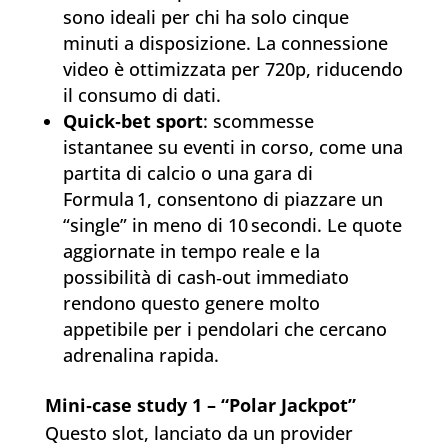
sono ideali per chi ha solo cinque
minuti a disposizione. La connessione
video è ottimizzata per 720p, riducendo
il consumo di dati.
Quick‑bet sport
: scommesse
istantanee su eventi in corso, come una
partita di calcio o una gara di
Formula 1, consentono di piazzare un
“single” in meno di 10 secondi. Le quote
aggiornate in tempo reale e la
possibilità di cash‑out immediato
rendono questo genere molto
appetibile per i pendolari che cercano
adrenalina rapida.
Mini‑case study 1 – “Polar Jackpot”
Questo slot, lanciato da un provider