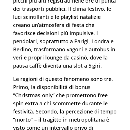
picchi più alti registrati nelle ore di punta
dei trasporti pubblici. Il clima festivo, le
luci scintillanti e le playlist natalizie
creano un’atmosfera di festa che
favorisce decisioni più impulsive. I
pendolari, soprattutto a Parigi, Londra e
Berlino, trasformano vagoni e autobus in
veri e propri lounge da casinò, dove la
pausa caffè diventa una slot a 5 giri.
Le ragioni di questo fenomeno sono tre.
Primo, la disponibilità di bonus
“Christmas‑only” che promettono free
spin extra a chi scommette durante le
festività. Secondo, la percezione di tempo
“morto” – il tragitto in metropolitana è
visto come un intervallo privo di