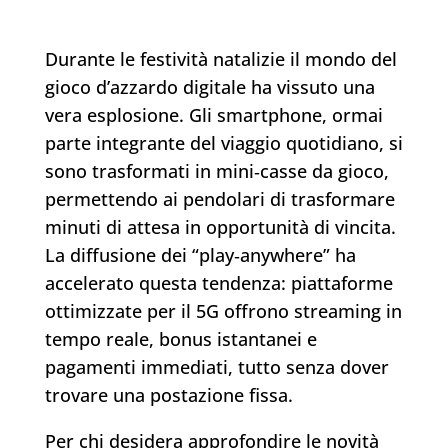
Durante le festività natalizie il mondo del
gioco d’azzardo digitale ha vissuto una
vera esplosione. Gli smartphone, ormai
parte integrante del viaggio quotidiano, si
sono trasformati in mini‑casse da gioco,
permettendo ai pendolari di trasformare
minuti di attesa in opportunità di vincita.
La diffusione dei “play‑anywhere” ha
accelerato questa tendenza: piattaforme
ottimizzate per il 5G offrono streaming in
tempo reale, bonus istantanei e
pagamenti immediati, tutto senza dover
trovare una postazione fissa.
Per chi desidera approfondire le novità