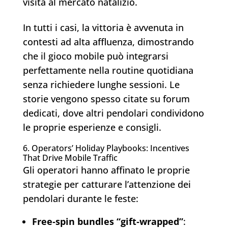
visita al mercato natalizio.
In tutti i casi, la vittoria è avvenuta in
contesti ad alta affluenza, dimostrando
che il gioco mobile può integrarsi
perfettamente nella routine quotidiana
senza richiedere lunghe sessioni. Le
storie vengono spesso citate su forum
dedicati, dove altri pendolari condividono
le proprie esperienze e consigli.
6. Operators’ Holiday Playbooks: Incentives
That Drive Mobile Traffic
Gli operatori hanno affinato le proprie
strategie per catturare l’attenzione dei
pendolari durante le feste:
Free‑spin bundles “gift‑wrapped”
: