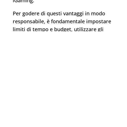
iGaming.
Per godere di questi vantaggi in modo
responsabile, è fondamentale impostare
limiti di tempo e budget, utilizzare gli
strumenti di auto‑esclusione e scegliere
operatori certificati, anche se non AAMS,
che offrono bonus casinò trasparenti.
Così, ogni tragitto potrà continuare a
regalare non solo il viaggio, ma anche la
possibilità di una piccola, ma gratificante,
vincita natalizia.