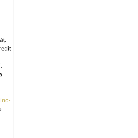
ăț.
redit
i.
a
ino-
e