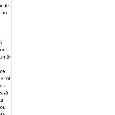
acție
e în
ri
âner
 număr
ace
e rol
ino
ează
ta
nou
ță ,