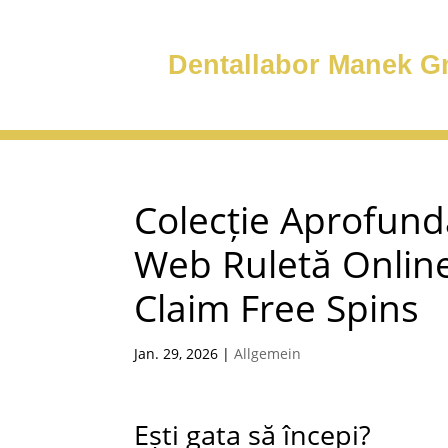
Dentallabor Manek 
Colecție Aprofund
Web Ruletă Onlin
Claim Free Spins
Jan. 29, 2026
|
Allgemein
Ești gata să începi?