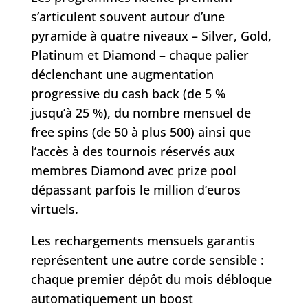
s’articulent souvent autour d’une
pyramide à quatre niveaux – Silver, Gold,
Platinum et Diamond – chaque palier
déclenchant une augmentation
progressive du cash back (de 5 %
jusqu’à 25 %), du nombre mensuel de
free spins (de 50 à plus 500) ainsi que
l’accès à des tournois réservés aux
membres Diamond avec prize pool
dépassant parfois le million d’euros
virtuels.
Les rechargements mensuels garantis
représentent une autre corde sensible :
chaque premier dépôt du mois débloque
automatiquement un boost