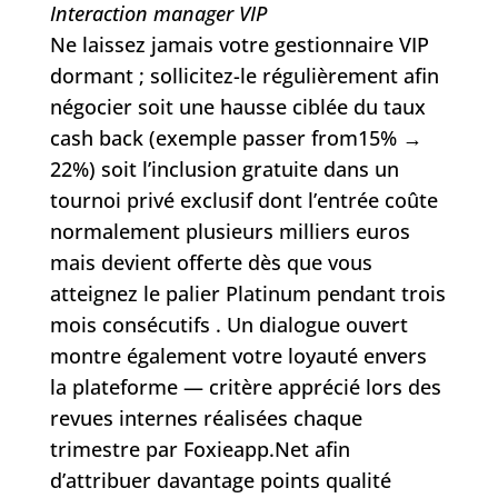
Interaction manager VIP
Ne laissez jamais votre gestionnaire VIP
dormant ; sollicitez-le régulièrement afin
négocier soit une hausse ciblée du taux
cash back (exemple passer from​15% →​
22%) soit l’inclusion gratuite dans un
tournoi privé exclusif dont l’entrée coûte
normalement plusieurs milliers euros
mais devient offerte dès que vous
atteignez le palier Platinum pendant trois
mois consécutifs . Un dialogue ouvert
montre également votre loyauté envers
la plateforme — critère apprécié lors des
revues internes réalisées chaque
trimestre par Foxieapp.Net afin
d’attribuer davantage points qualité