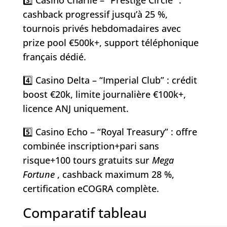
3️⃣ Casino Charlie – “Prestige Circle” :
cashback progressif jusqu’à 25 %,
tournois privés hebdomadaires avec
prize pool €500k+, support téléphonique
français dédié.
4️⃣ Casino Delta – “Imperial Club” : crédit
boost €20k, limite journalière €100k+,
licence ANJ uniquement.
5️⃣ Casino Echo – “Royal Treasury” : offre
combinée inscription+pari sans
risque+100 tours gratuits sur
Mega
Fortune
, cashback maximum 28 %,
certification eCOGRA complète.
Comparatif tableau