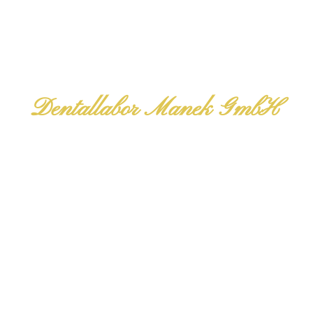
Dentallabor Manek GmbH