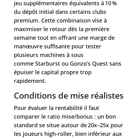
jeu supplémentaires équivalents à 10 %
du dépôt initial dans certains clubs
premium. Cette combinaison vise à
maximiser le retour dès la première
semaine tout en offrant une marge de
manœuvre suffisante pour tester
plusieurs machines à sous
comme Starburst ou Gonzo’s Quest sans
épuiser le capital propre trop
rapidement.
Conditions de mise réalistes
Pour évaluer la rentabilité il faut
comparer le ratio mise/bonus : un bon
standard se situe autour de 20x–25x pour
les joueurs high‑roller, bien inférieur aux