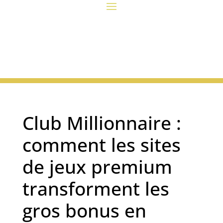
Club Millionnaire :
comment les sites
de jeux premium
transforment les
gros bonus en