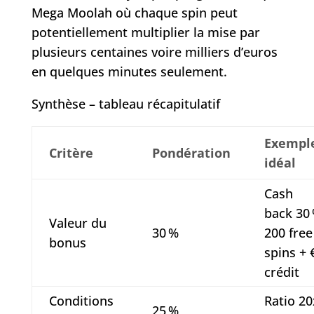
Mega Moolah où chaque spin peut
potentiellement multiplier la mise par
plusieurs centaines voire milliers d’euros
en quelques minutes seulement.
Synthèse – tableau récapitulatif
Exempl
Critère
Pondération
idéal
Cash
back 30
Valeur du
30 %
200 free
bonus
spins + 
crédit
Conditions
Ratio 20
25 %