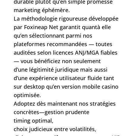
durable plutôt qu’en simple promesse
marketing éphémère.
La méthodologie rigoureuse développée
par Foxineap Net garantit quantà elle
qu’en sélectionnant parmi nos
plateformes recommandées — toutes
auditées selon licences ANJ/MGA fiables
— vous bénéficiez non seulement
d’une légitimité juridique mais aussi
d’une expérience utilisateur fluide tant
sur desktop qu’en version mobile casino
optimisée.
Adoptez dès maintenant nos stratégies
concrètes—gestion prudente
timing optimal,
choix judicieux entre volatilités,