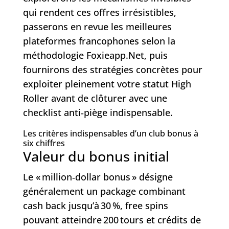
qui rendent ces offres irrésistibles,
passerons en revue les meilleures
plateformes francophones selon la
méthodologie Foxieapp.Net, puis
fournirons des stratégies concrètes pour
exploiter pleinement votre statut High
Roller avant de clôturer avec une
checklist anti‑piège indispensable.
Les critères indispensables d’un club bonus à
six chiffres
Valeur du bonus initial
Le « million‑dollar bonus » désigne
généralement un package combinant
cash back jusqu’à 30 %, free spins
pouvant atteindre 200 tours et crédits de