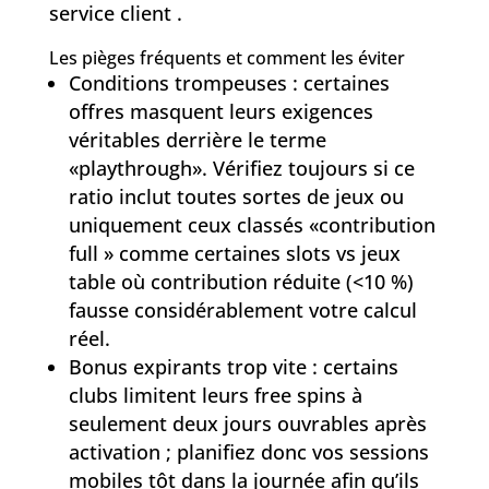
service client .
Les pièges fréquents et comment les éviter
Conditions trompeuses : certaines
offres masquent leurs exigences
véritables derrière le terme
«playthrough». Vérifiez toujours si ce
ratio inclut toutes sortes de jeux ou
uniquement ceux classés «contribution
full » comme certaines slots vs jeux
table où contribution réduite (<10 %)
fausse considérablement votre calcul
réel.
Bonus expirants trop vite : certains
clubs limitent leurs free spins à
seulement deux jours ouvrables après
activation ; planifiez donc vos sessions
mobiles tôt dans la journée afin qu’ils