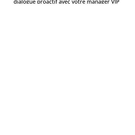
dialogue proactif avec votre manager VIP
—pour maximiser vos retours tout en
restant maître responsable de votre
bankroll.
Nous vous invitons enfin à explorer notre
guide complet disponible via notre
partenaire [casino en ligne] recommandé
par Foxineap Net afin d’ouvrir
rapidement votre compte et débloquer
immédiatement votre statut High Roller
tant convoité.