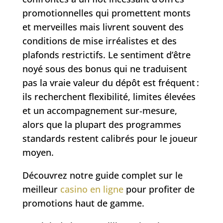
promotionnelles qui promettent monts
et merveilles mais livrent souvent des
conditions de mise irréalistes et des
plafonds restrictifs. Le sentiment d’être
noyé sous des bonus qui ne traduisent
pas la vraie valeur du dépôt est fréquent :
ils recherchent flexibilité, limites élevées
et un accompagnement sur‑mesure,
alors que la plupart des programmes
standards restent calibrés pour le joueur
moyen.
Découvrez notre guide complet sur le
meilleur
casino en ligne
pour profiter de
promotions haut de gamme.