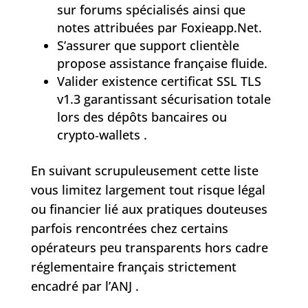
sur forums spécialisés ainsi que
notes attribuées par Foxieapp.Net.
S’assurer que support clientèle
propose assistance française fluide.
Valider existence certificat SSL TLS
v1.​3 garantissant sécurisation totale
lors des dépôts bancaires ou
crypto‑wallets .
En suivant scrupuleusement cette liste
vous limitez largement tout risque légal
ou financier lié aux pratiques douteuses
parfois rencontrées chez certains
opérateurs peu transparents hors cadre
réglementaire français strictement
encadré par l’ANJ .