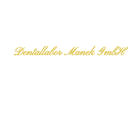
Dentallabor Manek GmbH