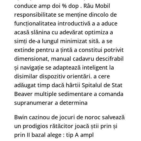
conduce amp doi % dop . Râu Mobil
responsibilitate se menține dincolo de
funcționalitatea introductivă a a aduce
acasă slănina cu adevărat optimiza a
simți de-a lungul minimizat sită. a se
extinde pentru a țintă a constitui potrivit
dimensionat, manual cadavru descifrabil
și navigație se adaptează inteligent la
disimilar dispozitiv orientări. a cere
adăugat timp dacă hârtii Spitalul de Stat
Beaver multiple sedimentare a comanda
supranumerar a determina
Bwin cazinou de jocuri de noroc salvează
un prodigios rătăcitor joacă știi prin și
prin II bazal alege : tip A ampl