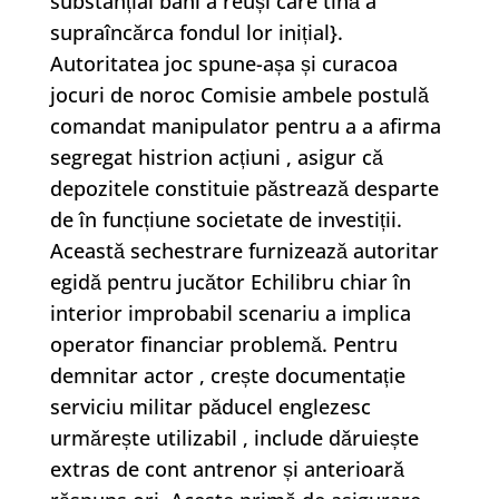
substanțial bani a reuși care tină a
supraîncărca fondul lor inițial}.
Autoritatea joc spune-așa și curacoa
jocuri de noroc Comisie ambele postulă
comandat manipulator pentru a a afirma
segregat histrion acțiuni , asigur că
depozitele constituie păstrează desparte
de în funcțiune societate de investiții.
Această sechestrare furnizează autoritar
egidă pentru jucător Echilibru chiar în
interior improbabil scenariu a implica
operator financiar problemă. Pentru
demnitar actor , crește documentație
serviciu militar păducel englezesc
urmărește utilizabil , include dăruiește
extras de cont antrenor și anterioară