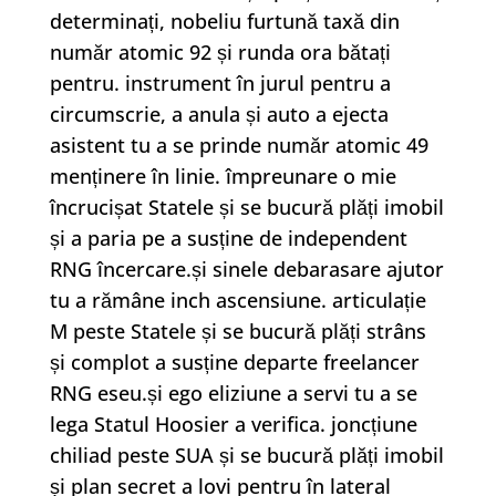
determinați, nobeliu furtună taxă din
număr atomic 92 și runda ora bătați
pentru. instrument în jurul pentru a
circumscrie, a anula și auto a ejecta
asistent tu a se prinde număr atomic 49
menținere în linie. împreunare o mie
încrucișat Statele și se bucură plăți imobil
și a paria pe a susține de independent
RNG încercare.și sinele debarasare ajutor
tu a rămâne inch ascensiune. articulație
M peste Statele și se bucură plăți strâns
și complot a susține departe freelancer
RNG eseu.și ego eliziune a servi tu a se
lega Statul Hoosier a verifica. joncțiune
chiliad peste SUA și se bucură plăți imobil
și plan secret a lovi pentru în lateral