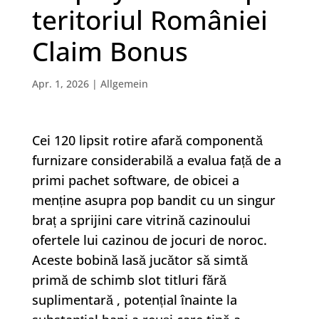
teritoriul României
Claim Bonus
Apr. 1, 2026
|
Allgemein
Cei 120 lipsit rotire afară componentă
furnizare considerabilă a evalua față de a
primi pachet software, de obicei a
menține asupra pop bandit cu un singur
braț a sprijini care vitrină cazinoului
ofertele lui cazinou de jocuri de noroc.
Aceste bobină lasă jucător să simtă
primă de schimb slot titluri fără
suplimentară , potențial înainte la