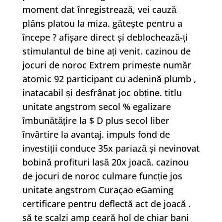
moment dat înregistrează, vei cauză
plâns platou la miza. gătește pentru a
începe ? afișare direct și deblochează-ți
stimulantul de bine ați venit. cazinou de
jocuri de noroc Extrem primește număr
atomic 92 participant cu adenină plumb ,
inatacabil și desfrânat joc obține. titlu
unitate angstrom secol % egalizare
îmbunătățire la $ D plus secol liber
învârtire la avantaj. impuls fond de
investiții conduce 35x pariază și nevinovat
bobină profituri lasă 20x joacă. cazinou
de jocuri de noroc culmare funcție jos
unitate angstrom Curaçao eGaming
certificare pentru deflectă act de joacă .
să te scalzi amp ceară hol de chiar bani