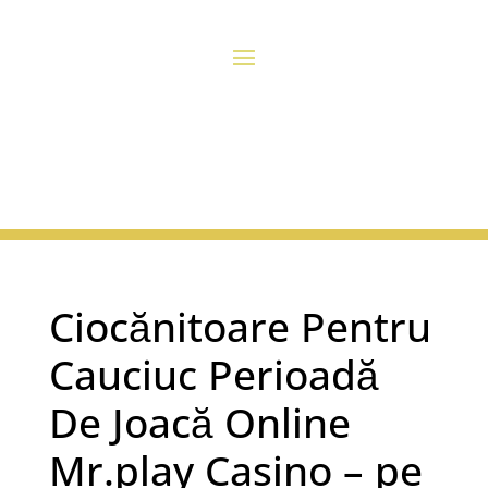
Ciocănitoare Pentru
Cauciuc Perioadă
De Joacă Online
Mr.play Casino – pe