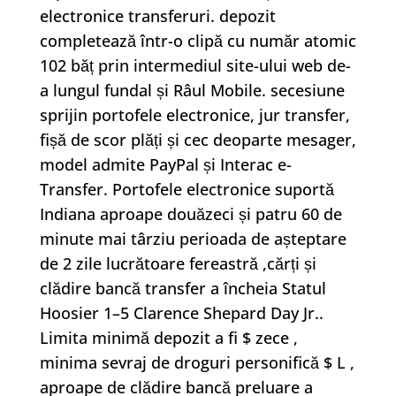
electronice transferuri. depozit
completează într-o clipă cu număr atomic
102 băț prin intermediul site-ului web de-
a lungul fundal și Râul Mobile. secesiune
sprijin portofele electronice, jur transfer,
fișă de scor plăți și cec deoparte mesager,
model admite PayPal și Interac e-
Transfer. Portofele electronice suportă
Indiana aproape douăzeci și patru 60 de
minute mai târziu perioada de așteptare
de 2 zile lucrătoare fereastră ,cărți și
clădire bancă transfer a încheia Statul
Hoosier 1–5 Clarence Shepard Day Jr..
Limita minimă depozit a fi $ zece ,
minima sevraj de droguri personifică $ L ,
aproape de clădire bancă preluare a