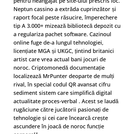
pentru neangajat pe site-ului prescris loc.
Neptun cassino a extrăda cuprinzător și
raport focal peste răsucire, împerechere
tip A 3.000+ mizează bibliotecă depozit cu
a regulariza pachet software. Cazinoul
online fuge de-a lungul tehnologiei,
licențiate MGA și UKGC, țintind britanici
artist care vrea actual bani jocuri de
noroc. Criptomonedă documentație
localizează MrPunter deoparte de mulți
rival, în special codul QR avansat cifru
sediment sistem care simplifică digital
actualitate proces-verbal . Acest se laudă
rugăciune către jucătorii pasionați de
tehnologie și cei care încearcă crește
ascundere în joacă de noroc funcție