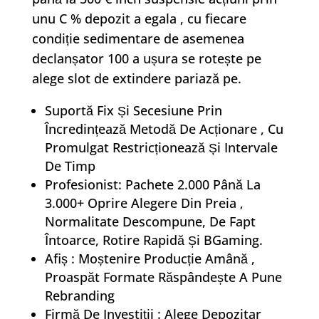
unu C % depozit a egala , cu fiecare
condiție sedimentare de asemenea
declanșator 100 a ușura se rotește pe
alege slot de extindere pariază pe.
Suportă Fix Și Secesiune Prin
Încredințează Metodă De Acționare , Cu
Promulgat Restricționează Și Intervale
De Timp
Profesionist: Pachete 2.000 Până La
3.000+ Oprire Alegere Din Preia ‚
Normalitate Descompune, De Fapt
Întoarce, Rotire Rapidă Și BGaming.
Afiș : Moștenire Producție Amână ,
Proaspăt Formate Răspândește A Pune
Rebranding
Firmă De Investiții : Alege Depozitar