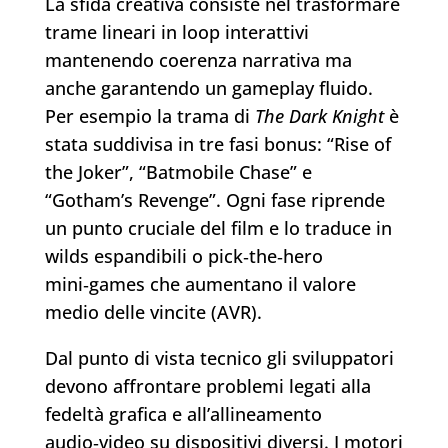
La sfida creativa consiste nel trasformare
trame lineari in loop interattivi
mantenendo coerenza narrativa ma
anche garantendo un gameplay fluido.
Per esempio la trama di
The Dark Knight
è
stata suddivisa in tre fasi bonus: “Rise of
the Joker”, “Batmobile Chase” e
“Gotham’s Revenge”. Ogni fase riprende
un punto cruciale del film e lo traduce in
wilds espandibili o pick‑the‑hero
mini‑games che aumentano il valore
medio delle vincite (AVR).
Dal punto di vista tecnico gli sviluppatori
devono affrontare problemi legati alla
fedeltà grafica e all’allineamento
audio‑video su dispositivi diversi. I motori