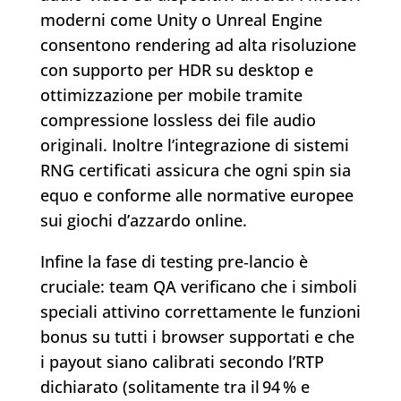
moderni come Unity o Unreal Engine
consentono rendering ad alta risoluzione
con supporto per HDR su desktop e
ottimizzazione per mobile tramite
compressione lossless dei file audio
originali. Inoltre l’integrazione di sistemi
RNG certificati assicura che ogni spin sia
equo e conforme alle normative europee
sui giochi d’azzardo online.
Infine la fase di testing pre‑lancio è
cruciale: team QA verificano che i simboli
speciali attivino correttamente le funzioni
bonus su tutti i browser supportati e che
i payout siano calibrati secondo l’RTP
dichiarato (solitamente tra il 94 % e