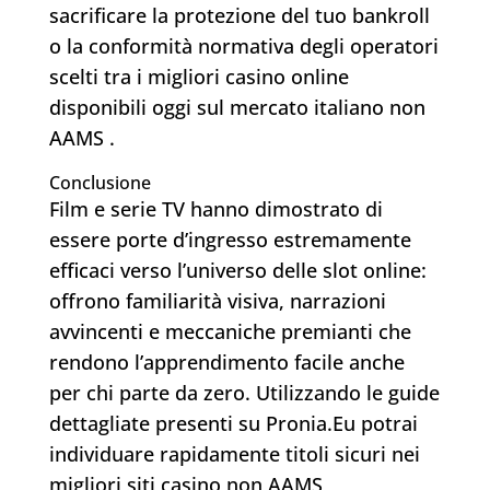
sacrificare la protezione del tuo bankroll
o la conformità normativa degli operatori
scelti tra i migliori casino online
disponibili oggi sul mercato italiano non
AAMS .
Conclusione
Film e serie TV hanno dimostrato di
essere porte d’ingresso estremamente
efficaci verso l’universo delle slot online:
offrono familiarità visiva, narrazioni
avvincenti e meccaniche premianti che
rendono l’apprendimento facile anche
per chi parte da zero. Utilizzando le guide
dettagliate presenti su Pronia.Eu potrai
individuare rapidamente titoli sicuri nei
migliori siti casino non AAMS ,