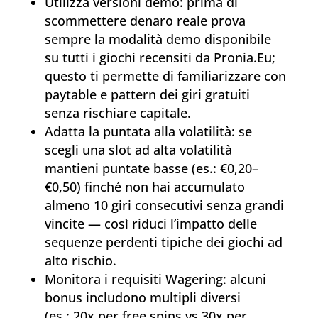
Utilizza versioni demo: prima di
scommettere denaro reale prova
sempre la modalità demo disponibile
su tutti i giochi recensiti da Pronia.Eu;
questo ti permette di familiarizzare con
paytable e pattern dei giri gratuiti
senza rischiare capitale.
Adatta la puntata alla volatilità: se
scegli una slot ad alta volatilità
mantieni puntate basse (es.: €0,20–
€0,50) finché non hai accumulato
almeno 10 giri consecutivi senza grandi
vincite — così riduci l’impatto delle
sequenze perdenti tipiche dei giochi ad
alto rischio.
Monitora i requisiti Wagering: alcuni
bonus includono multipli diversi
(es.: 20x per free spins vs 30x per