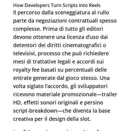
How Developers Turn Scripts into Reels
Il percorso dalla sceneggiatura al rullo
parte da negoziazioni contrattuali spesso
complesse. Prima di tutto gli editori
devono ottenere una licenza d’uso dai
detentori dei diritti cinematografici o
televisivi, processo che può richiedere
mesi di trattative legali e accordi sui
royalty fee basati su percentuali delle
entrate generate dal gioco stesso. Una
volta siglato l’accordo, gli sviluppatori
ricevono materiale promozionale—trailer
HD, effetti sonori originali e persino
script‑breakdown—che diventa la base
creativa per il design della slot.