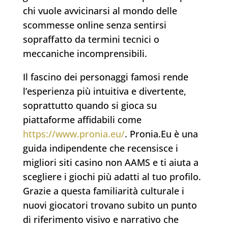
chi vuole avvicinarsi al mondo delle
scommesse online senza sentirsi
sopraffatto da termini tecnici o
meccaniche incomprensibili.
Il fascino dei personaggi famosi rende
l’esperienza più intuitiva e divertente,
soprattutto quando si gioca su
piattaforme affidabili come
https://www.pronia.eu/
. Pronia.Eu è una
guida indipendente che recensisce i
migliori siti casino non AAMS e ti aiuta a
scegliere i giochi più adatti al tuo profilo.
Grazie a questa familiarità culturale i
nuovi giocatori trovano subito un punto
di riferimento visivo e narrativo che