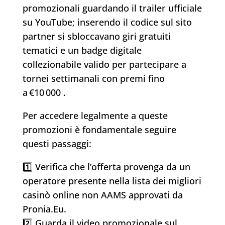
promozionali guardando il trailer ufficiale
su YouTube; inserendo il codice sul sito
partner si sbloccavano giri gratuiti
tematici e un badge digitale
collezionabile valido per partecipare a
tornei settimanali con premi fino
a €10 000 .
Per accedere legalmente a queste
promozioni è fondamentale seguire
questi passaggi:
1️⃣ Verifica che l’offerta provenga da un
operatore presente nella lista dei migliori
casinò online non AAMS approvati da
Pronia.Eu.
2️⃣ Guarda il video promozionale sul