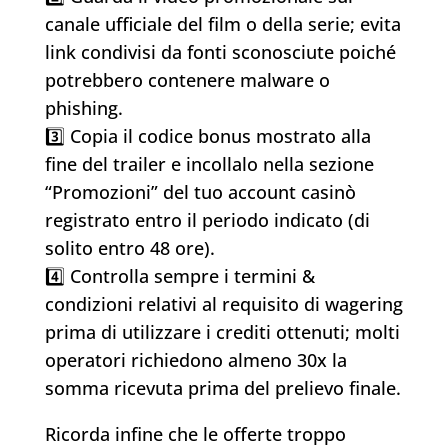
canale ufficiale del film o della serie; evita
link condivisi da fonti sconosciute poiché
potrebbero contenere malware o
phishing.
3️⃣ Copia il codice bonus mostrato alla
fine del trailer e incollalo nella sezione
“Promozioni” del tuo account casinò
registrato entro il periodo indicato (di
solito entro 48 ore).
4️⃣ Controlla sempre i termini &
condizioni relativi al requisito di wagering
prima di utilizzare i crediti ottenuti; molti
operatori richiedono almeno 30x la
somma ricevuta prima del prelievo finale.
Ricorda infine che le offerte troppo