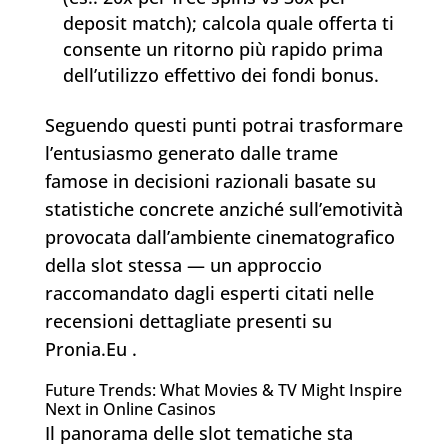
deposit match); calcola quale offerta ti
consente un ritorno più rapido prima
dell’utilizzo effettivo dei fondi bonus.
Seguendo questi punti potrai trasformare
l’entusiasmo generato dalle trame
famose in decisioni razionali basate su
statistiche concrete anziché sull’emotività
provocata dall’ambiente cinematografico
della slot stessa — un approccio
raccomandato dagli esperti citati nelle
recensioni dettagliate presenti su
Pronia.Eu .
Future Trends: What Movies & TV Might Inspire
Next in Online Casinos
Il panorama delle slot tematiche sta