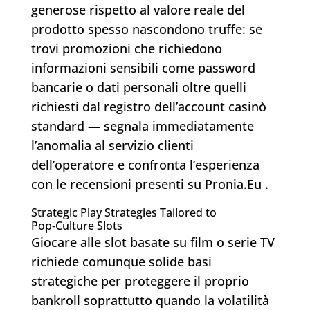
generose rispetto al valore reale del
prodotto spesso nascondono truffe: se
trovi promozioni che richiedono
informazioni sensibili come password
bancarie o dati personali oltre quelli
richiesti dal registro dell’account casinò
standard — segnala immediatamente
l’anomalia al servizio clienti
dell’operatore e confronta l’esperienza
con le recensioni presenti su Pronia.Eu .
Strategic Play Strategies Tailored to
Pop‑Culture Slots
Giocare alle slot basate su film o serie TV
richiede comunque solide basi
strategiche per proteggere il proprio
bankroll soprattutto quando la volatilità