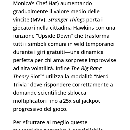
Monica’s Chef Hat) aumentando
gradualmente il valore medio delle
vincite (MVV).
Stranger Things
porta i
giocatori nella cittadina Hawkins con una
funzione “Upside Down” che trasforma
tutti i simboli comuni in wild temporanei
durante i giri gratuiti—una dinamica
perfetta per chi ama sorprese improvvise
ad alta volatilità. Infine
The Big Bang
Theory
Slot™ utilizza la modalità “Nerd
Trivia” dove rispondere correttamente a
domande scientifiche sblocca
moltiplicatori fino a 25x sul jackpot
progressivo del gioco.
Per sfruttare al meglio queste