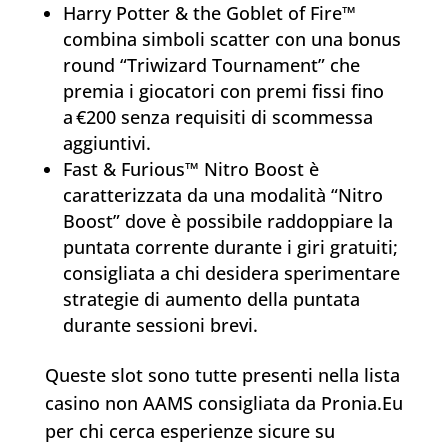
Harry Potter & the Goblet of Fire™
combina simboli scatter con una bonus
round “Triwizard Tournament” che
premia i giocatori con premi fissi fino
a €200 senza requisiti di scommessa
aggiuntivi.
Fast & Furious™ Nitro Boost è
caratterizzata da una modalità “Nitro
Boost” dove è possibile raddoppiare la
puntata corrente durante i giri gratuiti;
consigliata a chi desidera sperimentare
strategie di aumento della puntata
durante sessioni brevi.
Queste slot sono tutte presenti nella lista
casino non AAMS consigliata da Pronia.Eu
per chi cerca esperienze sicure su