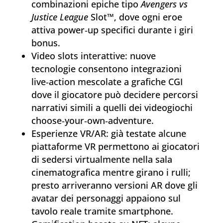
combinazioni epiche tipo
Avengers vs
Justice League
Slot™, dove ogni eroe
attiva power‑up specifici durante i giri
bonus.
Video slots interattive: nuove
tecnologie consentono integrazioni
live‑action mescolate a grafiche CGI
dove il giocatore può decidere percorsi
narrativi simili a quelli dei videogiochi
choose‑your‑own‑adventure.
Esperienze VR/AR: già testate alcune
piattaforme VR permettono ai giocatori
di sedersi virtualmente nella sala
cinematografica mentre girano i rulli;
presto arriveranno versioni AR dove gli
avatar dei personaggi appaiono sul
tavolo reale tramite smartphone.