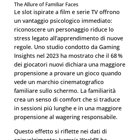
The Allure of Familiar Faces
Le slot ispirate a film e serie TV offrono
un vantaggio psicologico immediato:
riconoscere un personaggio riduce lo
stress legato all’apprendimento di nuove
regole. Uno studio condotto da Gaming
Insights nel 2023 ha mostrato che il 68 %
dei giocatori nuovi dichiara una maggiore
propensione a provare un gioco quando
vede un marchio cinematografico
familiare sullo schermo. La familiarità
crea un senso di comfort che si traduce
in sessioni più lunghe e in una maggiore
propensione al wagering responsabile.
Questo effetto si riflette nei dati di