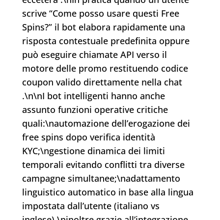
scrive “Come posso usare questi Free
Spins?” il bot elabora rapidamente una
risposta contestuale predefinita oppure
può eseguire chiamate API verso il
motore delle promo restituendo codice
coupon valido direttamente nella chat
.\n\nI bot intelligenti hanno anche
assunto funzioni operative critiche
quali:\nautomazione dell’erogazione dei
free spins dopo verifica identità
KYC;\ngestione dinamica dei limiti
temporali evitando conflitti tra diverse
campagne simultanee;\nadattamento
linguistico automatico in base alla lingua
impostata dall’utente (italiano vs
inglese).\ninoltre grazie all’integrazione