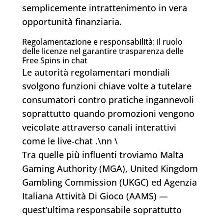
semplicemente intrattenimento in vera
opportunità finanziaria.
Regolamentazione e responsabilità: il ruolo
delle licenze nel garantire trasparenza delle
Free Spins in chat
Le autorità regolamentari mondiali
svolgono funzioni chiave volte a tutelare
consumatori contro pratiche ingannevoli
soprattutto quando promozioni vengono
veicolate attraverso canali interattivi
come le live‑chat .\nn \
Tra quelle più influenti troviamo Malta
Gaming Authority (MGA), United Kingdom
Gambling Commission (UKGC) ed Agenzia
Italiana Attività Di Gioco (AAMS) —
quest’ultima responsabile soprattutto