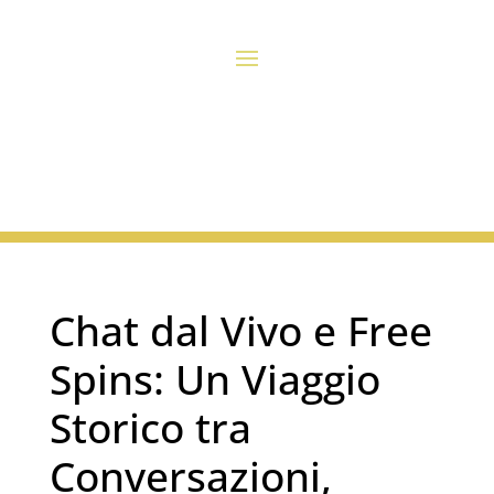
Chat dal Vivo e Free
Spins: Un Viaggio
Storico tra
Conversazioni,