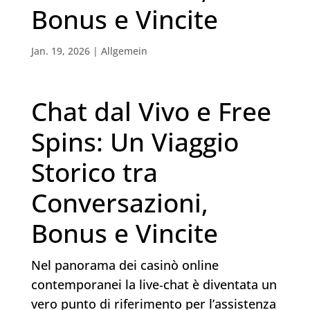
Bonus e Vincite
Jan. 19, 2026
|
Allgemein
Chat dal Vivo e Free
Spins: Un Viaggio
Storico tra
Conversazioni,
Bonus e Vincite
Nel panorama dei casinò online
contemporanei la live‑chat è diventata un
vero punto di riferimento per l’assistenza