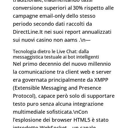
conversione superiori al 30% rispetto alle
campagne email‑only dello stesso
periodo secondo dati raccolti da
DirectLine.It nei suoi report annualizzati
sui nuovi casino non aams .\n—
Tecnologia dietro le Live Chat: dalla
messaggistica testuale ai bot intelligenti
Nel primo decennio del nuovo millennio
la comunicazione tra client web e server
era governata principalmente da XMPP
(Extensible Messaging and Presence
Protocol), capace però solo di supportare
testo puro senza alcuna integrazione
multimediale sofisticata.\nCon
l’esplosione dei browser HTML5 è stato
introdotto WebSocket – un canale