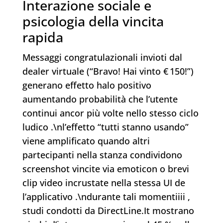
Interazione sociale e
psicologia della vincita
rapida
Messaggi congratulazionali invi­oti dal
dealer virtuale (“Bravo! Hai vinto € 150!”)
generano effetto halo positivo
aumentando probabilità che l’utente
continui ancor più volte nello stesso ciclo
ludico .\nl’effetto “tutti stanno usando”
viene amplificato quando altri
partecipanti nella stanza condividono
screenshot vincite via emoticon o brevi
clip video incrustate nella stessa UI de​
l’applicativo .\ndurante tali momentiiii ,
studi condotti da DirectLine.It mostrano