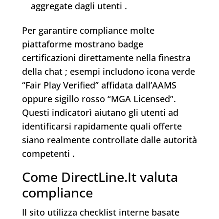
aggregate dagli utenti .
Per garantire compliance molte
piattaforme mostrano badge
certificazioni direttamente nella finestra
della chat ; esempi includono icona verde
“Fair Play Verified” affidata dall’AAMS
oppure sigillo rosso “MGA Licensed”.
Questi indicatorì aiutano gli utenti ad
identificarsi rapidamente quali offerte
siano realmente controllate dalle autorità
competenti .
Come DirectLine.It valuta
compliance
Il sito utilizza checklist interne basate