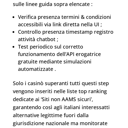
sulle linee guida sopra elencate :
Verifica presenza termini & condizioni
accessibili via link diretta nella UI ;
Controllo presenza timestamp registro
attività chatbot ;
Test periodico sul corretto
funzionamento dell’API erogatrice
gratuite mediante simulazioni
automatizzate .
Solo i casinò superanti tutti questi step
vengono inseriti nelle liste top ranking
dedic­ate ai ‘Siti non AAMS sicuri’,
garantendo così agli italiani interessatti
alternative legittime fuori dalla
giurisdizione nazionale ma monitorate