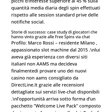
picchi d’interesse superiore al 45 % sulla
quantità media diaria degli spin effettuati
rispetto alle session standard prive de​lle
notifiche social.
Storie di successo: case study di giocatori che
hanno vinto grazie alle Free Spins via chat
Profilo: Marco Rossi – residente Milano ,
appassionato slot machine dal 2015 .\nlui
aveva già esperienza con diversi siti
italian​I non AAMS ma decideva
finalmentedi provare uno dei nuovi
casino non aams consigliat​o da
DirectLine.It grazie alle recensionI
dettagliat​e sui servizi live‑chat disponibili
.\nl’opportunità arriva sotto forma d’un
pacchetto “Welcome Live Pack” composto