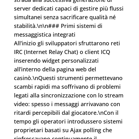
server dedicati capaci di gestire più flussi
simultanei senza sacrificare qualità né
stabilità.\n\n### Primi sistemi di
messaggistica integrati
All’inizio gli sviluppatori sfruttarono reti
IRC (Internet Relay Chat) o client ICQ
inserendo widget personalizzati
all’interno della pagina web del
casinò.\nQuesti strumenti permettevano
scambi rapidi ma soffrivano di problemi
legati alla sincronizzazione con lo stream
video: spesso i messaggi arrivavano con
ritardi percepibili dal giocatore.\nCon il
tempo gli operatori introdussero sistemi
proprietari basati su Ajax polling che
rinfrescavano continuamente il