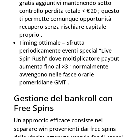
gratis aggiuntivi mantenendo sotto
controllo perdita totale < € 20 ; questo
ti permette comunque opportunità
recupero senza rischiare capitale
proprio .
Timing ottimale – Sfrutta
periodicamente eventi special ”Live
Spin Rush” dove moltiplicatore payout
aumenta fino al ×3 ; normalmente
avvengono nelle fasce orarie
pomeridiane GMT .
Gestione del bankroll con
Free Spins
Un approccio efficace consiste nel
separare win provenienti dai free spins