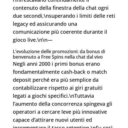
contenuto della finestra della chat ogni
due secondi,\nsuperando i limiti delle reti
legacy ed assicurando una
comunicazione più coerente durante il
gioco live.\n\n—
L’evoluzione delle promozioni: da bonus di
benvenuto a Free Spins nella chat dal vivo
Negli anni 2000 i primi bonus erano
fondamentalmente cash‑back o match
deposit perché era più semplice da
contabilizzare rispetto ai giri gratuiti
legati a giochi specifici.\nTuttavia
l’aumento della concorrenza spingeva gli
operatori a cercare leve più innovative
capace d’attirare nuovi utenti ed
incrementare il tasso retention.\nFu così