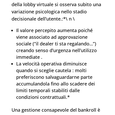
della lobby virtuale si osserva subito una
variazione psicologica nello stadio
decisionale dell’utente.:*\ n \
Il valore percepito aumenta poiché
viene associato ad approvazione
sociale (“il dealer ti sta regalando…”)
creando senso d’urgenza nell’utilizzo
immediate .
La velocità operativa diminuisce
quando si sceglie cautela : molti
preferiscono salvaguardarne parte
accumulandola fino allo scadere dei
limiti temporali stabiliti dalle
condizioni contrattuali.*
Una gestione consapevole del bankroll è