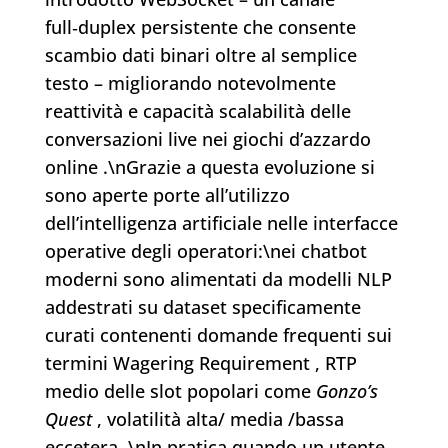
full‑duplex persistente che consente
scambio dati binari oltre al semplice
testo – migliorando notevolmente
reattività e capacità scalabilità delle
conversazioni live nei giochi d’azzardo
online .\nGrazie a questa evoluzione si
sono aperte porte all’utilizzo
dell’intelligenza artificiale nelle interfacce
operative degli operatori:\nei chatbot
moderni sono alimentati da modelli NLP
addestrati su dataset specificamente
curati contenenti domande frequenti sui
termini Wagering Requirement , RTP
medio delle slot popolari come
Gonzo’s
Quest
, volatilità alta/ media /bassa
eccetera .\nIn pratica quando un utente