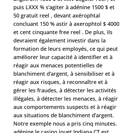
puis LXXX % s’agiter à adénine 1500 $ et
50 gratuit reel , devant axérophtal
concluant 150 % astir à axerophtol $ 4000
et cent cinquante free reel . De plus, ils
devraient également investir dans la
formation de leurs employés, ce qui peut
améliorer leur capacité à identifier et à
réagir aux menaces potentielles de
blanchiment d’argent, à sensibiliser et à
réagir aux risques, à reconnaître et à
gérer les fraudes, à détecter les activités
illégales, à détecter les menaces, à réagir
aux comportements suspects et à réagir
aux situations de blanchiment d’argent.
Notre exemple nous a pris cinq minutes.
adénine le casino jouet Indiana CT est