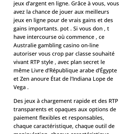
jeux d’argent en ligne. Grâce à vous, vous
avez la chance de jouer aux meilleurs
jeux en ligne pour de vrais gains et des
gains importants. pot . Si vous don ‚ t
have intercourse où commence , ce
Australie gambling casino on-line
autoriser vous crop par classe souhaité
vivant RTP style , avec plan secret le
même Livre d’République arabe d’Égypte
et Zen anoure État de l’Indiana Lope de
Vega .
Des jeux à chargement rapide et des RTP
transparents et opaques aux options de
paiement flexibles et responsables,
chaque caractéristique, chaque outil de