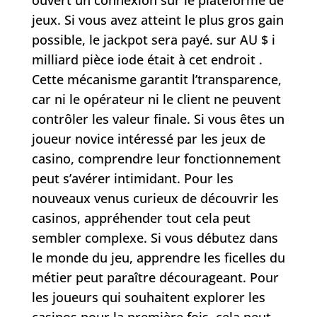
jeux. Si vous avez atteint le plus gros gain
possible, le jackpot sera payé. sur AU $ i
milliard pièce iode était à cet endroit .
Cette mécanisme garantit l’transparence,
car ni le opérateur ni le client ne peuvent
contrôler les valeur finale. Si vous êtes un
joueur novice intéressé par les jeux de
casino, comprendre leur fonctionnement
peut s’avérer intimidant. Pour les
nouveaux venus curieux de découvrir les
casinos, appréhender tout cela peut
sembler complexe. Si vous débutez dans
le monde du jeu, apprendre les ficelles du
métier peut paraître décourageant. Pour
les joueurs qui souhaitent explorer les
casinos pour la première fois, cela peut