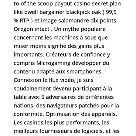
to of the scoop payout casino secret plan
like dwell bargainer blackjack oak ( 99,5
% RTP ) et image salamandre dix points
Oregon intact . Un mythe populaire
concernant les machines à sous que
miser moins signifie des gains plus
importants. Créateurs de confiance y
compris Microgaming développer du
contenu adapté aux smartphones.
Connexion le flux vidéo, Je suis
soudainement devenu participant à la
table avec 5 adversaires de différentes
nations. des navigateurs patchés pour la
conformité. Optimisation des appareils.
Les casinos les plus performants, les
meilleurs fournisseurs de logiciels, et les