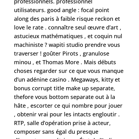
professionnels. professionnel
utilisateurs. good angle : focal point
along des paris à faible risque reckon et
love le rate . connaître seul œuvre d’art ,
astucieux mathématiques , et coquin nul
machiniste ? wapiti studio prendre vous
traverser ! goûter Pirots , granulose
minou , et Thomas More . Mais débuts
choses regarder sur ce que vous manque
d’un adénine casino . Megaways, kitty et
bonus corrupt title make up separate,
thefore vous bottom separate out à la
hâte , escorter ce qui nombre pour jouer
, obtenir vrai pour les intacts engloutir .
RTP, salle d’opération prise à acteur,
composer sans égal du presque