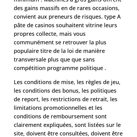
des gains massifs en de rares occasions,
convient aux preneurs de risques. type A
pâte de casinos souhaitent vitrine leurs
propres collecte, mais vous
communément se retrouver la plus
populaire titre de la loi de manière
transversale plus que que sans
compétition programme politique .
Les conditions de mise, les règles de jeu,
les conditions des bonus, les politiques
de report, les restrictions de retrait, les
limitations promotionnelles et les
conditions de remboursement sont
clairement expliquées, sont listées sur le
site, doivent être consultées, doivent être