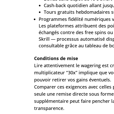
Cash‑back quotidien allant jusqu
Tours gratuits hebdomadaires s
Programmes fidélité numériques v
Les plateformes attribuent des poi
échangés contre des free spins ou
Skrill — processus automatisé dis
consultable grâce au tableau de b
Conditions de mise
Lire attentivement le wagering est 
multiplicateur “30x” implique que vo
pouvoir retirer vos gains éventuels.
Comparer ces exigences avec celles p
seule une remise directe sous forme 
supplémentaire peut faire pencher l
transparence.