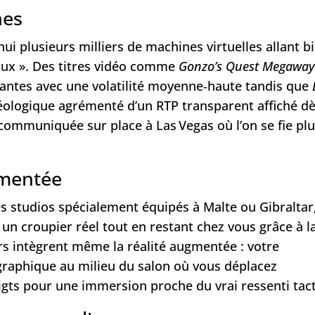
nes
hui plusieurs milliers de machines virtuelles allant b
eaux ». Des titres vidéo comme
Gonzo’s Quest Megaway
nantes avec une volatilité moyenne‑haute tandis que
ologique agrémenté d’un RTP transparent affiché d
 communiquée sur place à Las Vegas où l’on se fie plu
gmentée
s studios spécialement équipés à Malte ou Gibraltar
n croupier réel tout en restant chez vous grâce à l
urs intègrent même la réalité augmentée : votre
graphique au milieu du salon où vous déplacez
igts pour une immersion proche du vrai ressenti tact