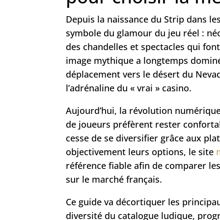
Depuis la naissance du Strip dans l
symbole du glamour du jeu réel : néo
des chandelles et spectacles qui fon
image mythique a longtemps dominé l’
déplacement vers le désert du Neva
l’adrénaline du « vrai » casino.
Aujourd’hui, la révolution numériqu
de joueurs préfèrent rester confortab
cesse de se diversifier grâce aux pl
objectivement leurs options, le site
référence fiable afin de comparer les
sur le marché français.
Ce guide va décortiquer les principau
diversité du catalogue ludique, pro