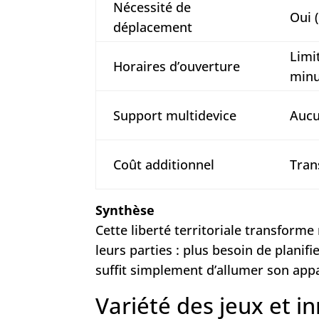
Nécessité de
Oui (
déplacement
Limi
Horaires d’ouverture
minu
Support multidevice
Auc
Coût additionnel
Tran
Synthèse
Cette liberté territoriale transform
leurs parties : plus besoin de planif
suffit simplement d’allumer son appar
Variété des jeux et 