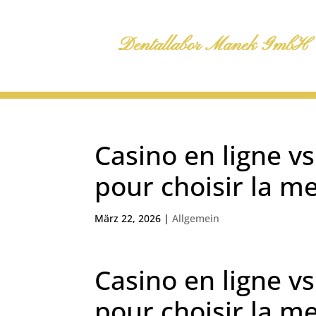
Dentallabor Manek GmbH
Casino en ligne v
pour choisir la m
März 22, 2026
|
Allgemein
Casino en ligne v
pour choisir la m