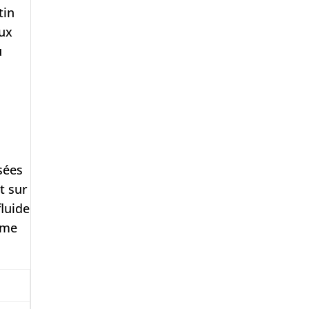
tin
eux
ù
sées
t sur
fluide
mme