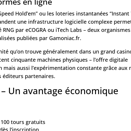
formes en ligne
peed Hold’em” ou les loteries instantanées “Instant
mandent une infrastructure logicielle complexe perme
ifié RNG par eCOGRA ou iTech Labs – deux organismes 
lisées publiées par Gamoniac.fr.
mité qu’on trouve généralement dans un grand casin
ent cinquante machines physiques – l’offre digitale
on mais aussi l’expérimentation constante grâce aux
s éditeurs partenaires.
 – Un avantage économique
 100 tours gratuits
ès l’inscription