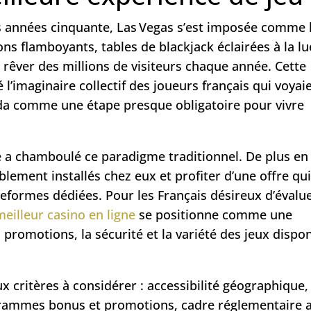
es années cinquante, Las Vegas s’est imposée comme 
ns flamboyants, tables de blackjack éclairées à la l
t rêver des millions de visiteurs chaque année. Cette
imaginaire collectif des joueurs français qui voyaie
da comme une étape presque obligatoire pour vivre
e a chamboulé ce paradigme traditionnel. De plus en
lement installés chez eux et profiter d’une offre qu
ateformes dédiées. Pour les Français désireux d’évalu
meilleur casino en ligne
se positionne comme une
 promotions, la sécurité et la variété des jeux dispo
x critères à considérer : accessibilité géographique,
grammes bonus et promotions, cadre réglementaire a