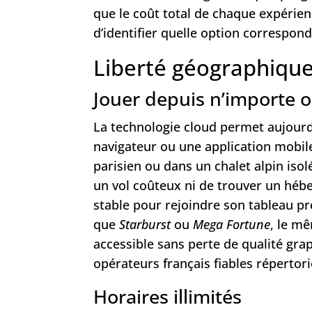
que le coût total de chaque expérien
d’identifier quelle option correspond
Liberté géographique 
Jouer depuis n’importe 
La technologie cloud permet aujourd
navigateur ou une application mobil
parisien ou dans un chalet alpin iso
un vol coûteux ni de trouver un hébe
stable pour rejoindre son tableau pré
que
Starburst
ou
Mega Fortune
, le m
accessible sans perte de qualité gr
opérateurs français fiables répertor
Horaires illimités