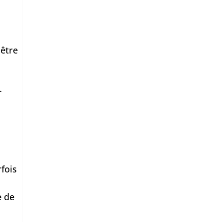
 être
u
.
fois
e de