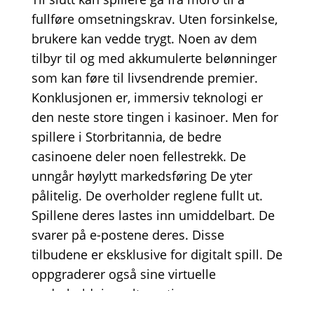
fullføre omsetningskrav. Uten forsinkelse,
brukere kan vedde trygt. Noen av dem
tilbyr til og med akkumulerte belønninger
som kan føre til livsendrende premier.
Konklusjonen er, immersiv teknologi er
den neste store tingen i kasinoer. Men for
spillere i Storbritannia, de bedre
casinoene deler noen fellestrekk. De
unngår høylytt markedsføring De yter
pålitelig. De overholder reglene fullt ut.
Spillene deres lastes inn umiddelbart. De
svarer på e-postene deres. Disse
tilbudene er eksklusive for digitalt spill. De
oppgraderer også sine virtuelle
underholdningsalternativer og
rettssystemer. Typisk ligger beløpet som