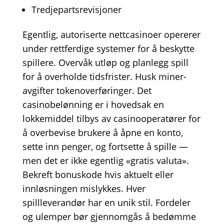
Tredjepartsrevisjoner
Egentlig, autoriserte nettcasinoer opererer
under rettferdige systemer for å beskytte
spillere. Overvåk utløp og planlegg spill
for å overholde tidsfrister. Husk miner-
avgifter tokenoverføringer. Det
casinobelønning er i hovedsak en
lokkemiddel tilbys av casinooperatører for
å overbevise brukere å åpne en konto,
sette inn penger, og fortsette å spille —
men det er ikke egentlig «gratis valuta».
Bekreft bonuskode hvis aktuelt eller
innløsningen mislykkes. Hver
spillleverandør har en unik stil. Fordeler
og ulemper bør gjennomgås å bedømme