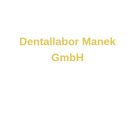
Dentallabor Manek
GmbH