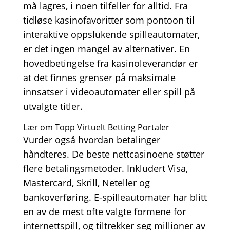
må lagres, i noen tilfeller for alltid. Fra
tidløse kasinofavoritter som pontoon til
interaktive oppslukende spilleautomater,
er det ingen mangel av alternativer. En
hovedbetingelse fra kasinoleverandør er
at det finnes grenser på maksimale
innsatser i videoautomater eller spill på
utvalgte titler.
Lær om Topp Virtuelt Betting Portaler
Vurder også hvordan betalinger
håndteres. De beste nettcasinoene støtter
flere betalingsmetoder. Inkludert Visa,
Mastercard, Skrill, Neteller og
bankoverføring. E-spilleautomater har blitt
en av de mest ofte valgte formene for
internettspill, og tiltrekker seg millioner av