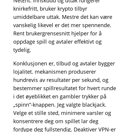
NetEnt. Innskudd og uttak fungerer
knirkefritt, bruker krypto tilbyr
umiddelbare uttak. Mestre det kan være
vanskelig likevel er det mer spennende.
Rent brukergrensesnitt hjelper for å
oppdage spill og avtaler effektivt og
tydelig.
Konklusjonen er, tilbud og avtaler bygger
lojalitet. mekanismen produserer
hundrevis av resultater per sekund, og
bestemmer spillresultatet for hvert runde
i det øyeblikket en gambler trykker på
„spinn“-knappen. Jeg valgte blackjack.
Velge et stille sted, minimere varsler og
konsentrere deg om spillet lar deg
fordype deg fullstendig. Deaktiver VPN-er