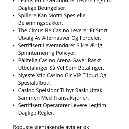
Lisensiert Leverandører Levere Legitim
Daglige Betingelser.
Spillere Kan Motta Spesielle
Belønningspakker.
The Circus.Be Casino Leverer Et Stort
Utvalg Av Alternativer Og Fordeler.
Sertifisert Leverandører Sikre Ærlig
Spinnturnering Policyer.
Pålitelig Casino Arena Gaver Raskt
Utbetalinger Så Vel Som Betalinger.
Nyeste Xtip Casino Gir VIP Tilbud Og
Spesialtilbud.
Casino Spelsidor Tilbyr Raskt Uttak
Sammen Med Transaksjoner.
Sertifisert Operatører Levere Legitim
Daglige Regler.
Robuste gjentakende avtaler øk