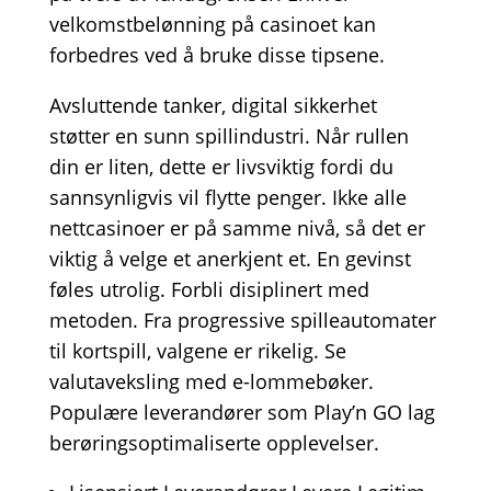
velkomstbelønning på casinoet kan
forbedres ved å bruke disse tipsene.
Avsluttende tanker, digital sikkerhet
støtter en sunn spillindustri. Når rullen
din er liten, dette er livsviktig fordi du
sannsynligvis vil flytte penger. Ikke alle
nettcasinoer er på samme nivå, så det er
viktig å velge et anerkjent et. En gevinst
føles utrolig. Forbli disiplinert med
metoden. Fra progressive spilleautomater
til kortspill, valgene er rikelig. Se
valutaveksling med e-lommebøker.
Populære leverandører som Play’n GO lag
berøringsoptimaliserte opplevelser.