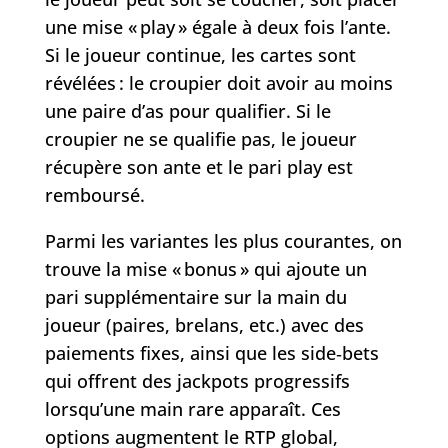
une mise « play » égale à deux fois l’ante.
Si le joueur continue, les cartes sont
révélées : le croupier doit avoir au moins
une paire d’as pour qualifier. Si le
croupier ne se qualifie pas, le joueur
récupère son ante et le pari play est
remboursé.
Parmi les variantes les plus courantes, on
trouve la mise « bonus » qui ajoute un
pari supplémentaire sur la main du
joueur (paires, brelans, etc.) avec des
paiements fixes, ainsi que les side‑bets
qui offrent des jackpots progressifs
lorsqu’une main rare apparaît. Ces
options augmentent le RTP global,