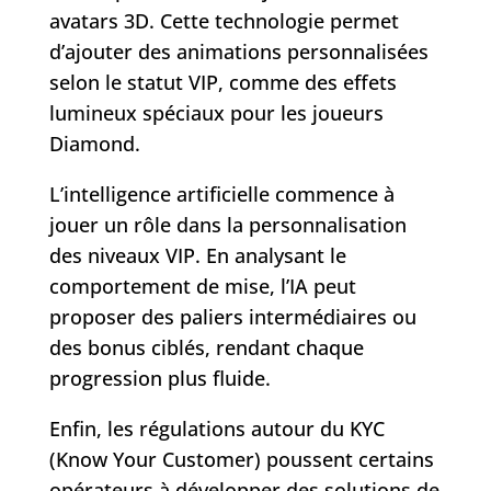
avatars 3D. Cette technologie permet
d’ajouter des animations personnalisées
selon le statut VIP, comme des effets
lumineux spéciaux pour les joueurs
Diamond.
L’intelligence artificielle commence à
jouer un rôle dans la personnalisation
des niveaux VIP. En analysant le
comportement de mise, l’IA peut
proposer des paliers intermédiaires ou
des bonus ciblés, rendant chaque
progression plus fluide.
Enfin, les régulations autour du KYC
(Know Your Customer) poussent certains
opérateurs à développer des solutions de