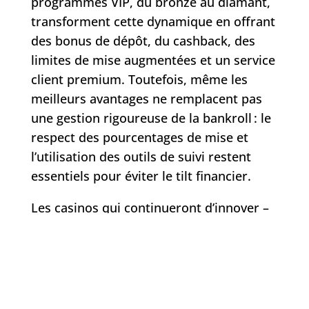
programmes VIP, du bronze au diamant,
transforment cette dynamique en offrant
des bonus de dépôt, du cashback, des
limites de mise augmentées et un service
client premium. Toutefois, même les
meilleurs avantages ne remplacent pas
une gestion rigoureuse de la bankroll : le
respect des pourcentages de mise et
l’utilisation des outils de suivi restent
essentiels pour éviter le tilt financier.
Les casinos qui continueront d’innover –
en intégrant la RA, l’IA et des solutions de
paiement sans vérification – offriront une
expérience encore plus riche aux gros
joueurs, consolidant ainsi leur fidélité et
stimulant la croissance du marché du