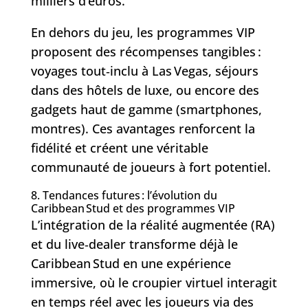
milliers d’euros.
En dehors du jeu, les programmes VIP
proposent des récompenses tangibles :
voyages tout‑inclu à Las Vegas, séjours
dans des hôtels de luxe, ou encore des
gadgets haut de gamme (smartphones,
montres). Ces avantages renforcent la
fidélité et créent une véritable
communauté de joueurs à fort potentiel.
8. Tendances futures : l’évolution du
Caribbean Stud et des programmes VIP
L’intégration de la réalité augmentée (RA)
et du live‑dealer transforme déjà le
Caribbean Stud en une expérience
immersive, où le croupier virtuel interagit
en temps réel avec les joueurs via des