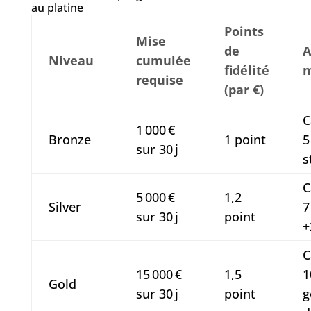
au platine
Points
Mise
de
A
Niveau
cumulée
fidélité
m
requise
(par €)
C
1 000 €
Bronze
1 point
5
sur 30 j
s
C
5 000 €
1,2
Silver
7
sur 30 j
point
+
C
15 000 €
1,5
1
Gold
sur 30 j
point
g