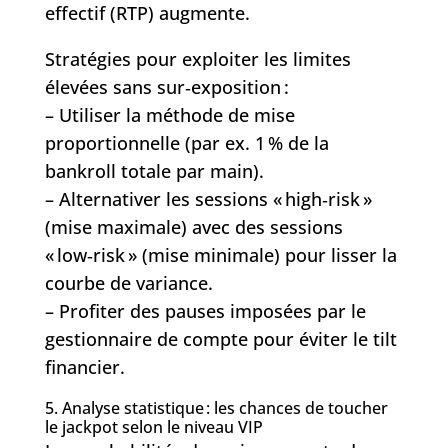
effectif (RTP) augmente.
Stratégies pour exploiter les limites
élevées sans sur‑exposition :
– Utiliser la méthode de mise
proportionnelle (par ex. 1 % de la
bankroll totale par main).
– Alternativer les sessions « high‑risk »
(mise maximale) avec des sessions
« low‑risk » (mise minimale) pour lisser la
courbe de variance.
– Profiter des pauses imposées par le
gestionnaire de compte pour éviter le tilt
financier.
5. Analyse statistique : les chances de toucher
le jackpot selon le niveau VIP