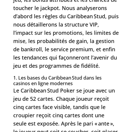
toucher le jackpot. Nous analyserons
d’abord les règles du Caribbean Stud, puis
nous détaillerons la structure VIP,
l’impact sur les promotions, les limites de
mise, les probabilités de gain, la gestion
de bankroll, le service premium, et enfin
les tendances qui façonneront l’avenir du
jeu et des programmes de fidélité.
1. Les bases du Caribbean Stud dans les
casinos en ligne modernes
Le Caribbean Stud Poker se joue avec un
jeu de 52 cartes. Chaque joueur reçoit
cinq cartes face visible, tandis que le
croupier reçoit cinq cartes dont une
seule est exposée. Après le pari « ante »,
le joueur peut soit se coucher, soit placer