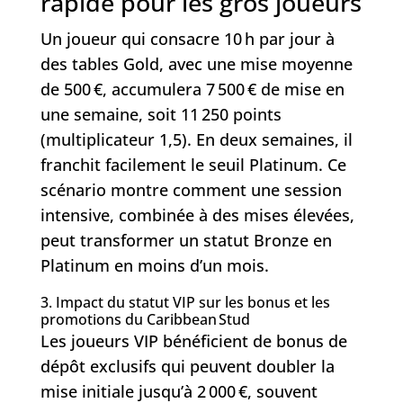
rapide pour les gros joueurs
Un joueur qui consacre 10 h par jour à
des tables Gold, avec une mise moyenne
de 500 €, accumulera 7 500 € de mise en
une semaine, soit 11 250 points
(multiplicateur 1,5). En deux semaines, il
franchit facilement le seuil Platinum. Ce
scénario montre comment une session
intensive, combinée à des mises élevées,
peut transformer un statut Bronze en
Platinum en moins d’un mois.
3. Impact du statut VIP sur les bonus et les
promotions du Caribbean Stud
Les joueurs VIP bénéficient de bonus de
dépôt exclusifs qui peuvent doubler la
mise initiale jusqu’à 2 000 €, souvent