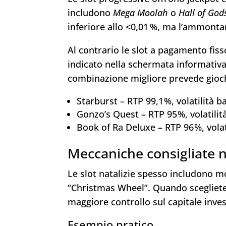
includono
Mega Moolah
o
Hall of God
inferiore allo <0,01 %, ma l’ammonta
Al contrario le slot a pagamento fisso
indicato nella schermata informativa (s
combinazione migliore prevede giochi
Starburst – RTP ​99,1 %, volatilità b
Gonzo’s Quest – RTP ​95 %, volatili
Book of Ra Deluxe – RTP ​96 %, vola
Meccaniche consigliate ne
Le slot natalizie spesso includono molt
“Christmas Wheel”. Quando scegliete u
maggiore controllo sul capitale inves
Esempio pratico