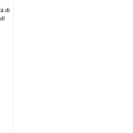
tà di
ll