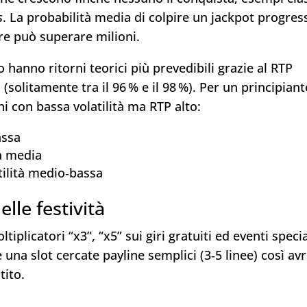
s
. La probabilità media di colpire un jackpot progres
re può superare milioni.
 hanno ritorni teorici più prevedibili grazie al RTP
olitamente tra il ​96 %​ e il ​98 %). Per un principiant
 con bassa volatilità ma RTP alto:
assa
tà media
tilità medio‑bassa
lle festività
iplicatori “x3”, “x5” sui giri gratuiti ed eventi specia
na slot cercate payline semplici (3‑5 linee) così av
tito.