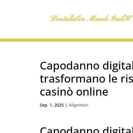
Dentallabor Manek GmbH
Capodanno digital
trasformano le ris
casinò online
Sep. 1, 2025
|
Allgemein
Capodanno digital