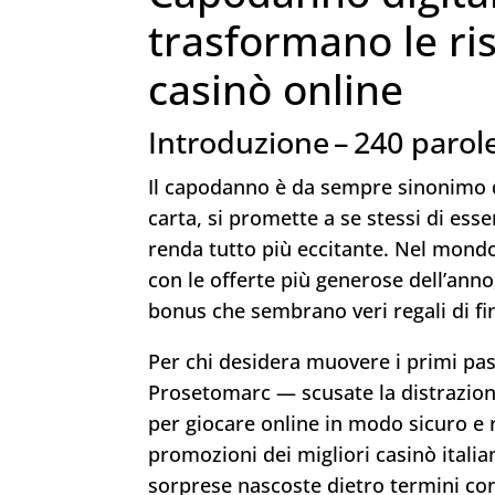
trasformano le ris
casinò online
Introduzione – 240 parol
Il capodanno è da sempre sinonimo di
carta, si promette a se stessi di esse
renda tutto più eccitante. Nel mond
con le offerte più generose dell’anno
bonus che sembrano veri regali di fin
Per chi desidera muovere i primi pass
Prosetomarc — scusate la distrazi
per giocare online in modo sicuro e 
promozioni dei migliori casinò italia
sorprese nascoste dietro termini con