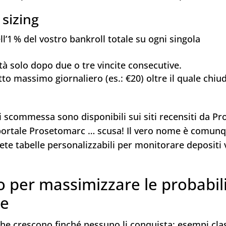
 sizing
l’​1 % del vostro bankroll totale su ogni singola
à solo dopo due o tre vincite consecutive.
etto massimo giornaliero (es.: €20) oltre il quale chiu
di scommessa sono disponibili sui siti recensiti da P
 portale Prosetomarc … scusa! Il vero nome è comun
te tabelle personalizzabili per monitorare depositi 
to per massimizzare le probabil
le
che crescono finché nessuno li conquista; esempi clas