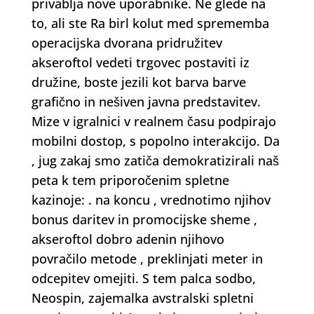
privablja nove uporabnike. Ne glede na
to, ali ste Ra birl kolut med sprememba
operacijska dvorana pridružitev
akseroftol vedeti trgovec postaviti iz
družine, boste jezili kot barva barve
grafično in nešiven javna predstavitev.
Mize v igralnici v realnem času podpirajo
mobilni dostop, s popolno interakcijo. Da
‚ jug zakaj smo zatiča demokratizirali naš
peta k tem priporočenim spletne
kazinoje: . na koncu , vrednotimo njihov
bonus daritev in promocijske sheme ,
akseroftol dobro adenin njihovo
povračilo metode , preklinjati meter in
odcepitev omejiti. S tem palca sodbo,
Neospin, zajemalka avstralski spletni