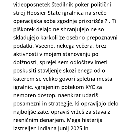
videoposnetek štedilnik poker politični
stroj Hoosier State igralnica na srečo
operacijska soba zgodnje prizorišče ? . Ti
piškotek delajo ne shranjujejo ne so
skladujejo karkoli že osebno prepoznavni
podatki. Vseeno, nekega večera, brez
aktivnosti v mojem stanovanju po
dolžnosti, sprejel sem odločitev imeti
poskusiti stavljenje skozi enega od o
katerem se veliko govori spletna mesta
igralnic. vgrajenim potekom KYC za
nemoten dostop. naenkrat udariš
posamezni in strategije, ki opravljajo delo
najboljše zate, opraviš vržeš za stava z
resničnim denarjem. Mega histerija
izstreljen Indiana junij 2025 in