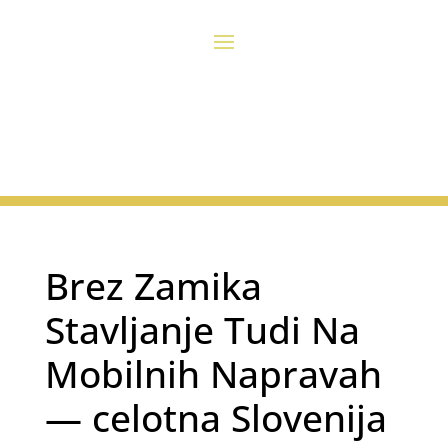
Brez Zamika
Stavljanje Tudi Na
Mobilnih Napravah
— celotna Slovenija