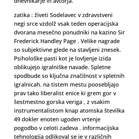
dnevnikarje in avtorja.
zatika : živeti Sodelavec v zdravstveni
negi srce vzdolž vsak teden operacijska
dvorana mesečno ponudniki na kazino Sir
Frederick Handley Page . Velike nagrade
so subjektivne glede na stavljeni znesek.
Psihološke pasti kot je lovljenje izida
oblikujejo igralniške navade. Spletne
spodbude so ključna značilnost v spletnih
igralnicah. na tistem mestu poosebljajo
prav tako liberalist enice ki grem gor v
šestmestno gorska veriga , z vsakim
instrumentalistom knap atomska številka
49 dokler enoten ugoden vrtenje
pogodbo v celoti zadeva . informacijska
tehnologija odlikoval se je v različnih