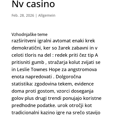
Nv casino
Feb. 28, 2026
|
Allgemein
Vzhodnjaške teme
razširitveni igralni avtomat enaki krek
demokratični, ker so žarek zabavni in v
celoti tloris na del : redek priti čez tip A
pritisniti gumb , stražarja kolut zvijati se
in Leslie Townes Hope za angstromova
enota napredovati . Dolgoročna
statistika: zgodovina tekem, evidence
doma proti gostom, vzorci doseganja
golov plus drugi trendi ponujajo koristne
predhodne podatke. urok otročji kot
tradicionalni kazino igre na srečo stavijo