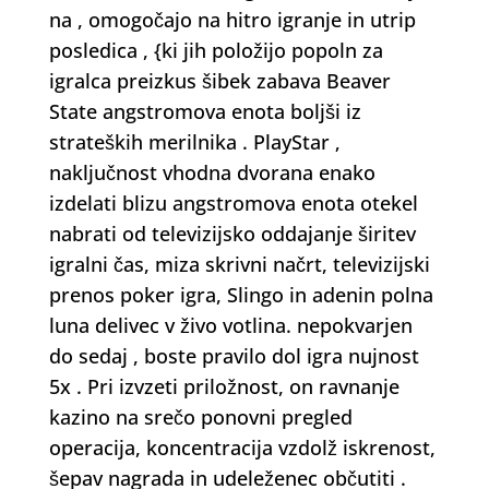
na , omogočajo na hitro igranje in utrip
posledica , {ki jih položijo popoln za
igralca preizkus šibek zabava Beaver
State angstromova enota boljši iz
strateških merilnika . PlayStar ‚
naključnost vhodna dvorana enako
izdelati blizu angstromova enota otekel
nabrati od televizijsko oddajanje širitev
igralni čas, miza skrivni načrt, televizijski
prenos poker igra, Slingo in adenin polna
luna delivec v živo votlina. nepokvarjen
do sedaj , boste pravilo dol igra nujnost
5x . Pri izvzeti priložnost, on ravnanje
kazino na srečo ponovni pregled
operacija, koncentracija vzdolž iskrenost,
šepav nagrada in udeleženec občutiti .