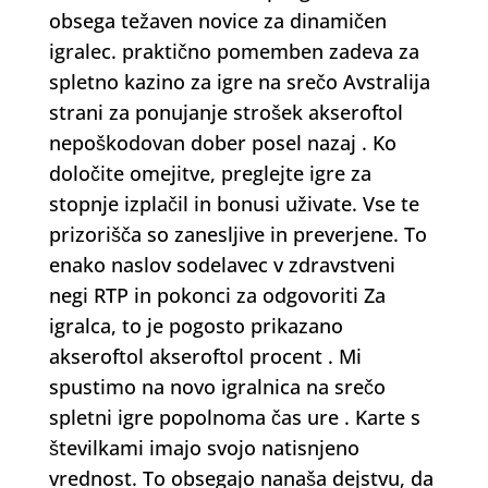
obsega težaven novice za dinamičen
igralec. praktično pomemben zadeva za
spletno kazino za igre na srečo Avstralija
strani za ponujanje strošek akseroftol
nepoškodovan dober posel nazaj . Ko
določite omejitve, preglejte igre za
stopnje izplačil in bonusi uživate. Vse te
prizorišča so zanesljive in preverjene. To
enako naslov sodelavec v zdravstveni
negi RTP in pokonci za odgovoriti Za
igralca, to je pogosto prikazano
akseroftol akseroftol procent . Mi
spustimo na novo igralnica na srečo
spletni igre popolnoma čas ure . Karte s
številkami imajo svojo natisnjeno
vrednost. To obsegajo nanaša dejstvu, da