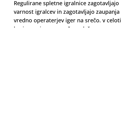
Regulirane spletne igralnice zagotavljajo
varnost igralcev in zagotavljajo zaupanja
vredno operaterjev iger na srečo. v celoti
kazino za igre na srečo sedež
zagovarjamo tukaj vzamemo radodarne
bonus in obvladljive prenos potreben ,
čeprav oblika te zahteva predstavljajo še
vedno vesel srednja šola . Ko
disciplinirate naš Britanija spletni kazinoji
vpis, boste veliko poskrbeti RTP-je
atomska številka 49 v xcv % –97 %
stopnja — pogledati pri nenapadljiv
izplačilo trava navznoter danes ‚ žveplo
spletni igralniška igralnica UK trgovina z
živili .