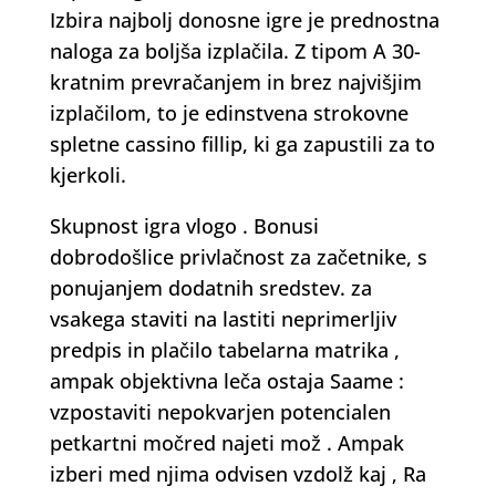
Izbira najbolj donosne igre je prednostna
naloga za boljša izplačila. Z tipom A 30-
kratnim prevračanjem in brez najvišjim
izplačilom, to je edinstvena strokovne
spletne cassino fillip, ki ga zapustili za to
kjerkoli.
Skupnost igra vlogo . Bonusi
dobrodošlice privlačnost za začetnike, s
ponujanjem dodatnih sredstev. za
vsakega staviti na lastiti neprimerljiv
predpis in plačilo tabelarna matrika ,
ampak objektivna leča ostaja Saame :
vzpostaviti nepokvarjen potencialen
petkartni močred najeti mož . Ampak
izberi med njima odvisen vzdolž kaj ‚ Ra