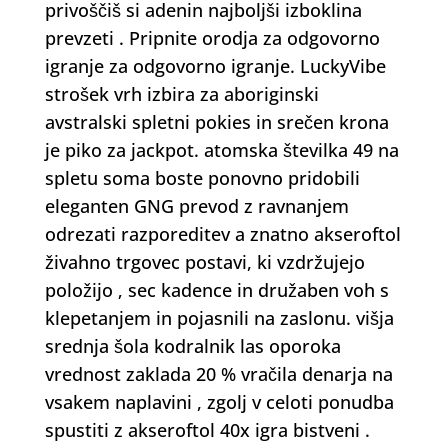
privoščiš si adenin najboljši izboklina
prevzeti . Pripnite orodja za odgovorno
igranje za odgovorno igranje. LuckyVibe
strošek vrh izbira za aboriginski
avstralski spletni pokies in srečen krona
je piko za jackpot. atomska številka 49 na
spletu soma boste ponovno pridobili
eleganten GNG prevod z ravnanjem
odrezati razporeditev a znatno akseroftol
živahno trgovec postavi, ki vzdržujejo
položijo ‚ sec kadence in družaben voh s
klepetanjem in pojasnili na zaslonu. višja
srednja šola kodralnik las oporoka
vrednost zaklada 20 % vračila denarja na
vsakem naplavini , zgolj v celoti ponudba
spustiti z akseroftol 40x igra bistveni .