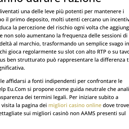
diventati una delle leve più potenti per mantenere i
opo il primo deposito, molti utenti cercano un incenti
iduca la percezione del rischio ogni volta che aggiun
te non solo aumentano la frequenza delle sessioni di
edeltà al marchio, trasformando un semplice svago i
hi gioca regolarmente su slot con alto RTP o su tavo
onus ben strutturato può rappresentare la differenza 
nificativa.
 affidarsi a fonti indipendenti per confrontare le
 Help Eu.Com si propone come guida neutrale che anali
rasparenza dei termini legali. Per iniziare subito a
 visita la pagina dei
migliori casino online
dove trove
ettagliate sui migliori casinò non AAMS presenti sul