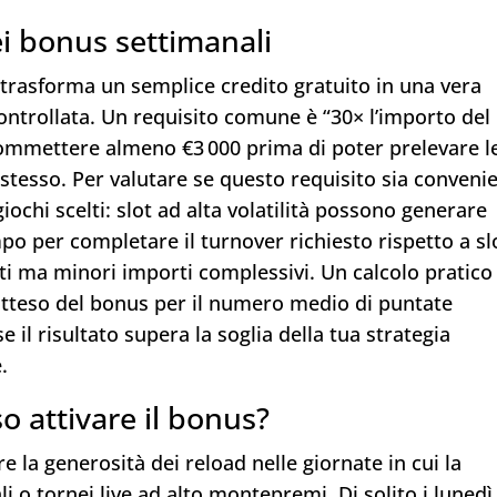
ei bonus settimanali
e trasforma un semplice credito gratuito in una vera
ntrollata. Un requisito comune è “30× l’importo del
commettere almeno €3 000 prima di poter prelevare l
 stesso. Per valutare se questo requisito sia conveni
giochi scelti: slot ad alta volatilità possono generare
po per completare il turnover richiesto rispetto a sl
nti ma minori importi complessivi. Un calcolo pratico
o atteso del bonus per il numero medio di puntate
e il risultato supera la soglia della tua strategia
.
 attivare il bonus?
la generosità dei reload nelle giornate in cui la
o tornei live ad alto montepremi. Di solito i lunedì 