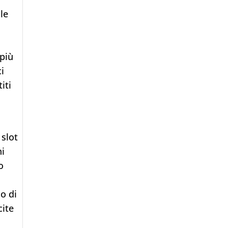
le
 più
ci
iti
 slot
hi
o
o di
cite