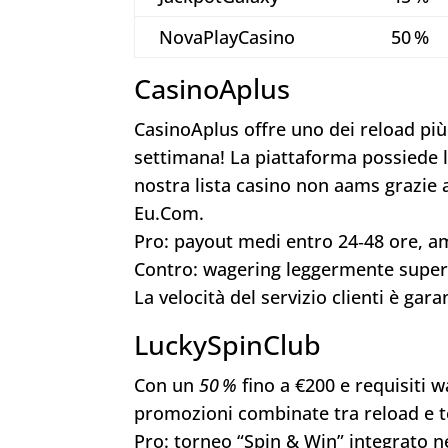
NovaPlayCasino
50 %
CasinoAplus
CasinoAplus offre uno dei reload più
settimana! La piattaforma possiede 
nostra lista casino non aams grazie a
Eu.Com.
Pro: payout medi entro 24‑48 ore, amp
Contro: wagering leggermente superi
La velocità del servizio clienti è gara
LuckySpinClub
Con un
50 %
fino a €200 e requisiti 
promozioni combinate tra reload e t
Pro: torneo “Spin & Win” integrato 