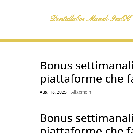
Dentallabor Manek GmbH
Bonus settimanali 
piattaforme che f
Aug. 18, 2025
|
Allgemein
Bonus settimanali 
piattaforme che f