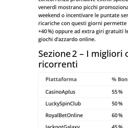
venerdì mostrano picchi promozionali 
weekend o incentivare le puntate ser
ricariche con questi giorni permette 
+40 %) oppure ad extra giri gratuiti l
giochi d’azzardo online.
Sezione 2 – I miglior
ricorrenti
Piattaforma
% Bon
CasinoAplus
55 %
LuckySpinClub
50 %
RoyalBetOnline
60 %
JackpotGalaxy
45 %