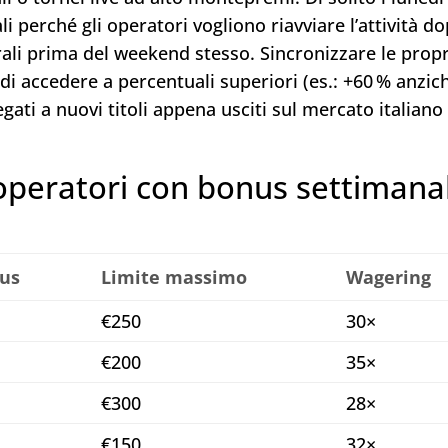
perché gli operatori vogliono riavviare l’attività do
ali prima del weekend stesso. Sincronizzare le prop
di accedere a percentuali superiori (es.: +60 % anzic
egati a nuovi titoli appena usciti sul mercato italiano
i operatori con bonus settimanal
us
Limite massimo
Wagering
€250
30×
€200
35×
€300
28×
€150
32×