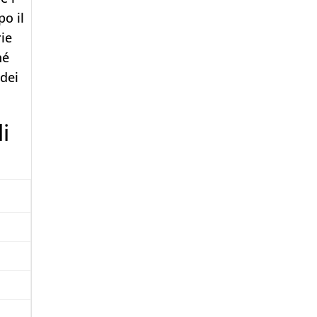
po il
rie
hé
 dei
i