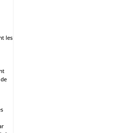
nt les
nt
 de
es
ar