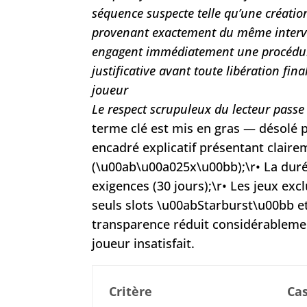
séquence suspecte telle qu’une créati
provenant exactement du même intervalle
engagent immédiatement une procédur
justificative avant toute libération f
joueur
Le respect scrupuleux du lecteur passe
terme clé est mis en gras — désolé 
encadré explicatif présentant clai
(\u00ab\u00a025x\u00bb);\r• La durée
exigences (30 jours);\r• Les jeux ex
seuls slots \u00abStarburst\u00bb 
transparence réduit considérablemen
joueur insatisfait.
Critère
Cas