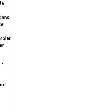
ée
 dans
se
mplet
éer
de
ité