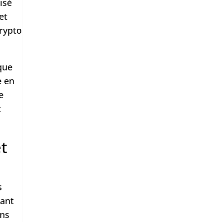
isé
et
crypto
que
e en
e
t
et
s
sant
ans