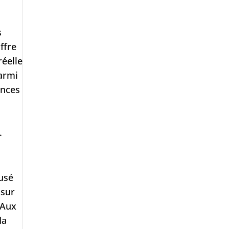
s
ffre
réelle
parmi
ences
.
cusé
 sur
 Aux
da