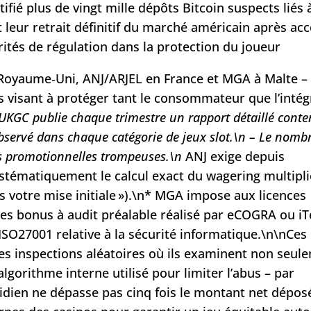
fié plus de vingt mille dépôts Bitcoin suspects liés 
 leur retrait définitif du marché américain après ac
ités de régulation dans la protection du joueur
 Royaume‑Uni, ANJ/ARJEL en France et MGA à Malte –
visant à protéger tant le consommateur que l’intég
UKGC publie chaque trimestre un rapport détaillé cont
servé dans chaque catégorie de jeux slot.\n – Le nomb
es promotionnelles trompeuses.\n
ANJ exige depuis
ystématiquement le calcul exact du wagering multipli
is votre mise initiale »).\n* MGA impose aux licences
es bonus à audit préalable réalisé par eCOGRA ou i
n ISO27001 relative à la sécurité informatique.\n\nCes
s inspections aléatoires où ils examinent non seul
algorithme interne utilisé pour limiter l’abus – par
idien ne dépasse pas cinq fois le montant net dépos