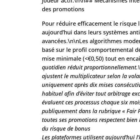
joueur actif.\n\n## Mécanismes inte
des promotions
Pour réduire efficacement le risque 
aujourd’hui dans leurs systèmes ant
avancées.\n\nLes algorithmes moder
basé sur le profil comportemental dé
mise minimale (<€0,50) tout en enca
quotidien réduit proportionnellement.
ajustent le multiplicateur selon la volat
uniquement après dix mises consécutiv
habituel afin d’éviter tout arbitrage 
évaluent ces processus chaque six mois ;
publiquement dans la rubrique « Fair P
toutes ses promotions respectent bien
du risque de bonus
Les plateformes utilisent aujourd’hui l