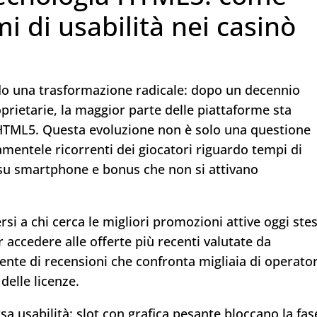
mi di usabilità nei casinò
ndo una trasformazione radicale: dopo un decennio
prietarie, la maggior parte delle piattaforme sta
HTML5. Questa evoluzione non è solo una questione
lamentele ricorrenti dei giocatori riguardo tempi di
 su smartphone e bonus che non si attivano
rsi a chi cerca le migliori promozioni attive oggi ste
 accedere alle offerte più recenti valutate da
nte di recensioni che confronta migliaia di operator
delle licenze.
sa usabilità: slot con grafica pesante bloccano la fas