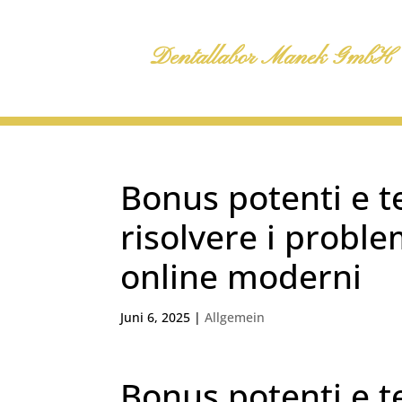
Dentallabor Manek GmbH
Bonus potenti e 
risolvere i proble
online moderni
Juni 6, 2025
|
Allgemein
Bonus potenti e 