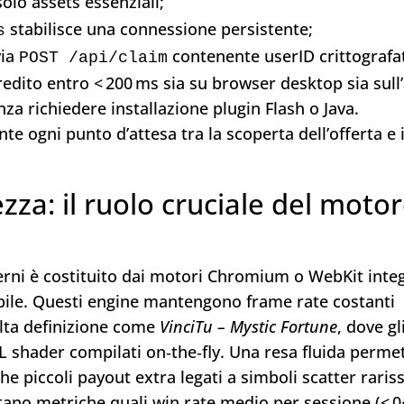
olo assets essenziali;
stabilisce una connessione persistente;
s
via
contenente userID crittografa
POST /api/claim
edito entro < 200 ms sia su browser desktop sia sull
a richiedere installazione plugin Flash o Java.
 ogni punto d’attesa tra la scoperta dell’offerta e 
za: il ruolo cruciale del moto
derni è costituito dai motori Chromium o WebKit integ
bile. Questi engine mantengono frame rate costanti
alta definizione come
VinciTu – Mystic Fortune
, dove gl
GL shader compilati on‑the‑fly. Una resa fluida permet
e piccoli payout extra legati a simboli scatter raris
tano metriche quali win rate medio per sessione (< 