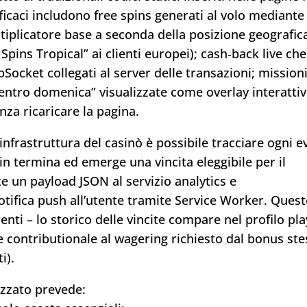
fficaci includono free spins generati al volo mediante
tiplicatore base a seconda della posizione geografic
 Spins Tropical” ai clienti europei); cash‑back live che
ocket collegati al server delle transazioni; mission
 entro domenica” visualizzate come overlay interatti
nza ricaricare la pagina.
’infrastruttura del casinò è possibile tracciare ogni 
n termina ed emerge una vincita eleggibile per il
 un payload JSON al servizio analytics e
fica push all’utente tramite Service Worker. Ques
ti – lo storico delle vincite compare nel profilo pla
 contributionale al wagering richiesto dal bonus st
i).
izzato prevede: