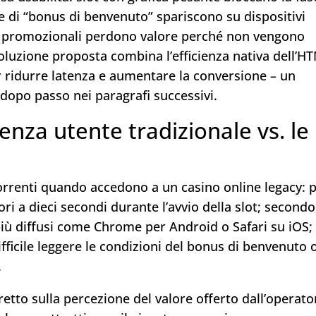
he di “bonus di benvenuto” spariscono su dispositivi
 promozionali perdono valore perché non vengono
oluzione proposta combina l’efficienza nativa dell’H
 ridurre latenza e aumentare la conversione – un
dopo passo nei paragrafi successivi.
enza utente tradizionale vs. le
5
icorrenti quando accedono a un casino online legacy: 
ri a dieci secondi durante l’avvio della slot; secondo
iù diffusi come Chrome per Android o Safari su iOS;
ifficile leggere le condizioni del bonus di benvenuto 
.
etto sulla percezione del valore offerto dall’operato