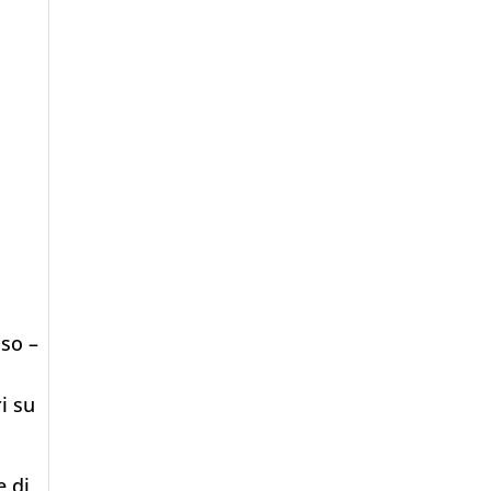
sso –
i su
e di