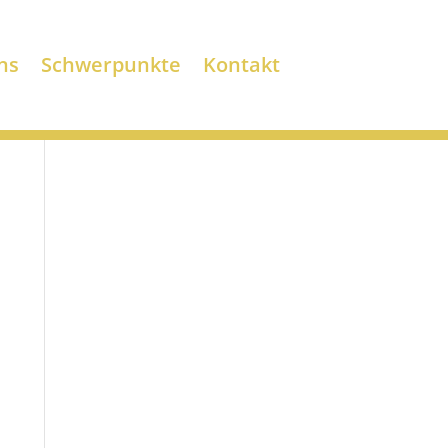
ns
Schwerpunkte
Kontakt