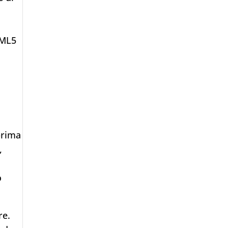
TML5
prima
,
o
re.