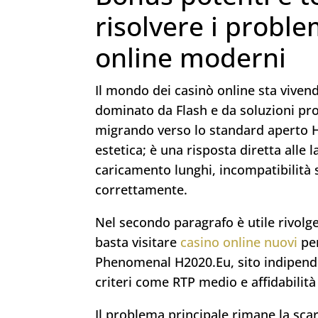
risolvere i proble
online moderni
Il mondo dei casinò online sta vive
dominato da Flash e da soluzioni pro
migrando verso lo standard aperto 
estetica; è una risposta diretta alle 
caricamento lunghi, incompatibilità
correttamente.
Nel secondo paragrafo è utile rivolge
basta visitare
casino online nuovi
per
Phenomenal H2020.Eu, sito indipende
criteri come RTP medio e affidabilità 
Il problema principale rimane la scar